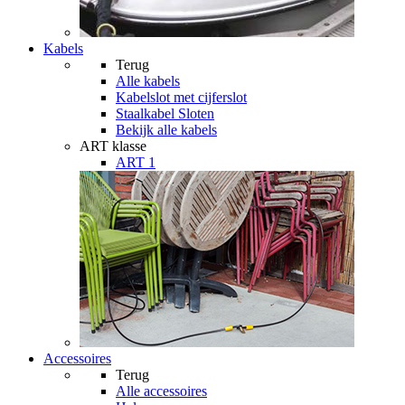
Kabels
Terug
Alle
kabels
Kabelslot met cijferslot
Staalkabel Sloten
Bekijk alle kabels
ART klasse
ART 1
Accessoires
Terug
Alle
accessoires