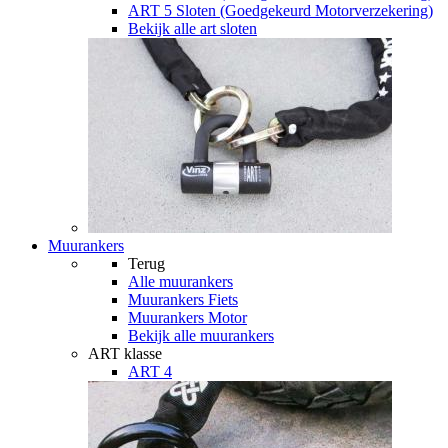
ART 5 Sloten (Goedgekeurd Motorverzekering)
Bekijk alle art sloten
Muurankers
Terug
Alle
muurankers
Muurankers Fiets
Muurankers Motor
Bekijk alle muurankers
ART klasse
ART 4