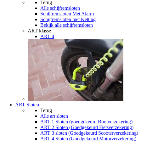
Terug
Alle
schijfremsloten
Schijfremsloten Met Alarm
Schijfremsloten met Ketting
Bekijk alle schijfremsloten
ART klasse
ART 4
ART Sloten
Terug
Alle
art sloten
ART 1 Sloten (goedgekeurd Bootverzekering)
ART 2 Sloten (Goedgekeurd Fietsverzekering)
ART 3 sloten (Goedgekeurd Scooterverzekering)
ART 4 Sloten (Goedgekeurd Motorverzekering)