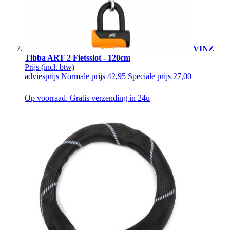
VINZ
Tibba ART 2 Fietsslot - 120cm
Prijs
(incl. btw)
adviesprijs
Normale prijs
42,95
Speciale prijs
27,00
Op voorraad. Gratis verzending in 24u