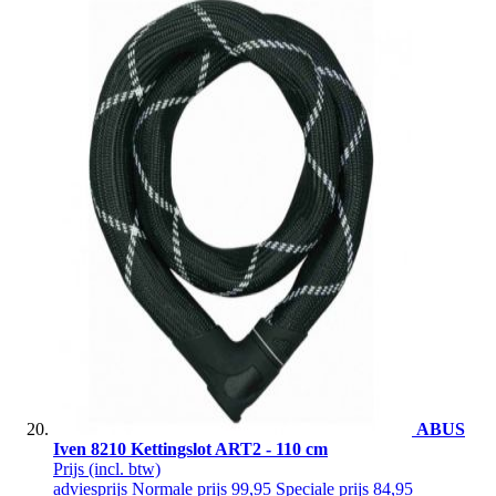
ABUS
Iven 8210 Kettingslot ART2 - 110 cm
Prijs
(incl. btw)
adviesprijs
Normale prijs
99,95
Speciale prijs
84,95