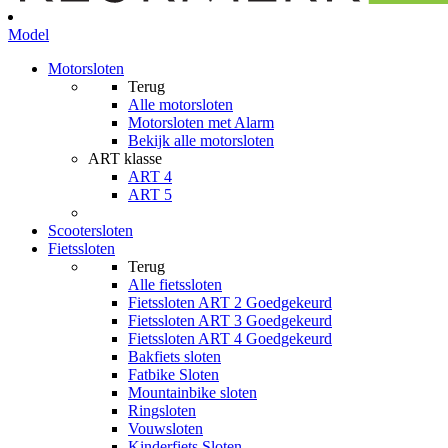
Model
Motorsloten
Terug
Alle
motorsloten
Motorsloten met Alarm
Bekijk alle motorsloten
ART klasse
ART 4
ART 5
Scootersloten
Fietssloten
Terug
Alle
fietssloten
Fietssloten ART 2 Goedgekeurd
Fietssloten ART 3 Goedgekeurd
Fietssloten ART 4 Goedgekeurd
Bakfiets sloten
Fatbike Sloten
Mountainbike sloten
Ringsloten
Vouwsloten
Kinderfiets Sloten