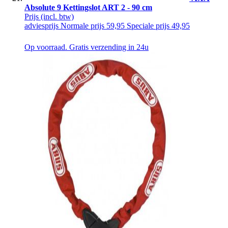
Absolute 9 Kettingslot ART 2 - 90 cm
Prijs
(incl. btw)
adviesprijs
Normale prijs
59,95
Speciale prijs
49,95
Op voorraad. Gratis verzending in 24u