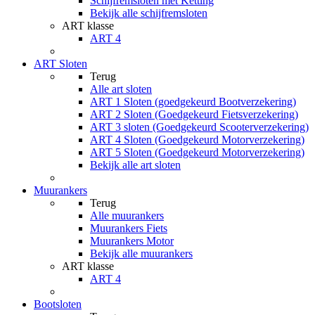
Schijfremsloten met Ketting
Bekijk alle schijfremsloten
ART klasse
ART 4
ART Sloten
Terug
Alle
art sloten
ART 1 Sloten (goedgekeurd Bootverzekering)
ART 2 Sloten (Goedgekeurd Fietsverzekering)
ART 3 sloten (Goedgekeurd Scooterverzekering)
ART 4 Sloten (Goedgekeurd Motorverzekering)
ART 5 Sloten (Goedgekeurd Motorverzekering)
Bekijk alle art sloten
Muurankers
Terug
Alle
muurankers
Muurankers Fiets
Muurankers Motor
Bekijk alle muurankers
ART klasse
ART 4
Bootsloten