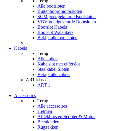
Terug
Alle
bootsloten
Buitenboordmotorsloten
SCM goedgekeurde Bootsloten
VBV goedgekeurde Bootsloten
Bootslot Kabels
Bootslot Walankers
Bekijk alle bootsloten
Kabels
Terug
Alle
kabels
Kabelslot met cijferslot
Staalkabel Sloten
Bekijk alle kabels
ART klasse
ART 1
Accessoires
Terug
Alle
accessoires
Helmen
Afdekhoezen Scooter & Motor
Beenkleden
Rugzakken