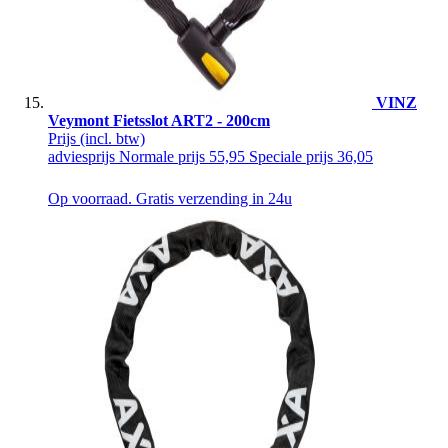
VINZ
Veymont Fietsslot ART2 - 200cm
Prijs
(incl. btw)
adviesprijs
Normale prijs
55,95
Speciale prijs
36,05
Op voorraad. Gratis verzending in 24u