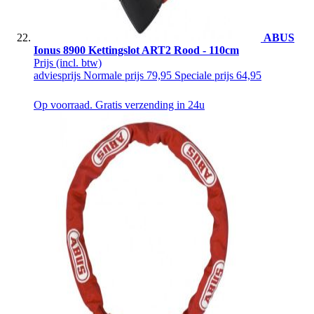
ABUS
Ionus 8900 Kettingslot ART2 Rood - 110cm
Prijs
(incl. btw)
adviesprijs
Normale prijs
79,95
Speciale prijs
64,95
Op voorraad. Gratis verzending in 24u