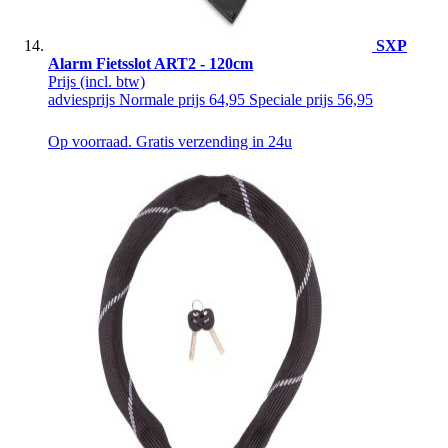
SXP
Alarm Fietsslot ART2 - 120cm
Prijs
(incl. btw)
adviesprijs
Normale prijs
64,95
Speciale prijs
56,95
Op voorraad. Gratis verzending in 24u