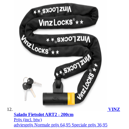
VINZ
Salado Fietsslot ART2 - 200cm
Prijs
(incl. btw)
adviesprijs
Normale prijs
64,95
Speciale prijs
36,95