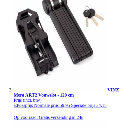
VINZ
Mera ART2 Vouwslot - 120 cm
Prijs
(incl. btw)
adviesprijs
Normale prijs
59,95
Speciale prijs
34,15
Op voorraad. Gratis verzending in 24u