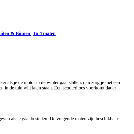
uiten & Binnen | In 4 maten
er als je de motor in de winter gaat stallen, dan zorg je met een
en in de tuin wilt laten staan. Een scooterhoes voorkomt dat er
even als je gaat bestellen. De volgende maten zijn beschikbaar: