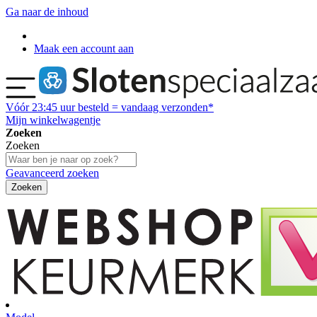
Ga naar de inhoud
Maak een account aan
Vóór
23:45
uur besteld = vandaag verzonden*
Mijn winkelwagentje
Zoeken
Zoeken
Geavanceerd zoeken
Zoeken