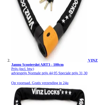
VINZ
Jannu Scooterslot ART3 - 100cm
Prijs
(incl. btw)
adviesprijs
Normale prijs
44,95
Speciale prijs
31,30
Op voorraad. Gratis verzending in 24u