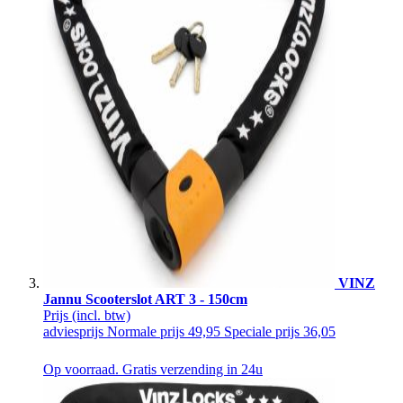
VINZ
Jannu Scooterslot ART 3 - 150cm
Prijs
(incl. btw)
adviesprijs
Normale prijs
49,95
Speciale prijs
36,05
Op voorraad. Gratis verzending in 24u