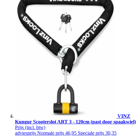
VINZ
Kungur Scooterslot ART 3 - 120cm (past door spaakwiel)
Prijs
(incl. btw)
adviesprijs
Normale prijs
46,95
Speciale prijs
30,35