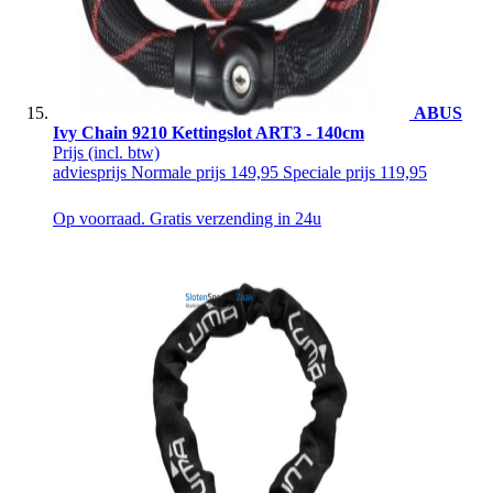
ABUS
Ivy Chain 9210 Kettingslot ART3 - 140cm
Prijs
(incl. btw)
adviesprijs
Normale prijs
149,95
Speciale prijs
119,95
Op voorraad. Gratis verzending in 24u