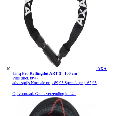
AXA
Linq Pro Kettingslot ART 3 - 100 cm
Prijs
(incl. btw)
adviesprijs
Normale prijs
89,95
Speciale prijs
67,95
Op voorraad. Gratis verzending in 24u