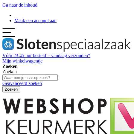
Ga naar de inhoud
Maak een account aan
Vóór
23:45
uur besteld = vandaag verzonden*
Mijn winkelwagentje
Zoeken
Zoeken
Geavanceerd zoeken
Zoeken