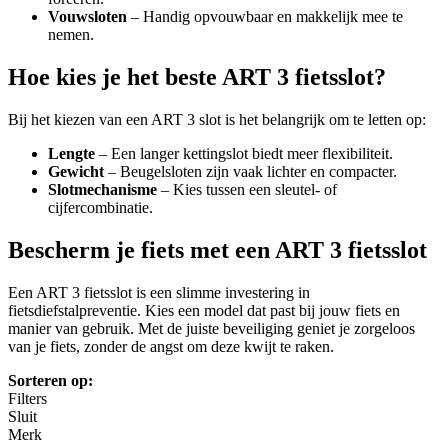
Vouwsloten
– Handig opvouwbaar en makkelijk mee te
nemen.
Hoe kies je het beste ART 3 fietsslot?
Bij het kiezen van een ART 3 slot is het belangrijk om te letten op:
Lengte
– Een langer kettingslot biedt meer flexibiliteit.
Gewicht
– Beugelsloten zijn vaak lichter en compacter.
Slotmechanisme
– Kies tussen een sleutel- of
cijfercombinatie.
Bescherm je fiets met een ART 3 fietsslot
Een ART 3 fietsslot is een slimme investering in
fietsdiefstalpreventie. Kies een model dat past bij jouw fiets en
manier van gebruik. Met de juiste beveiliging geniet je zorgeloos
van je fiets, zonder de angst om deze kwijt te raken.
Sorteren op:
Filters
Sluit
Merk