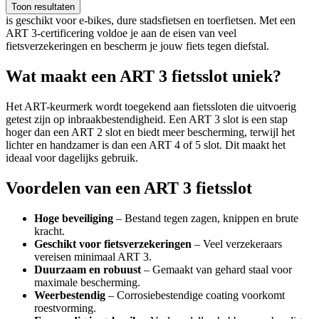
Toon
resultaten
is geschikt voor e-bikes, dure stadsfietsen en toerfietsen. Met een
ART 3-certificering voldoe je aan de eisen van veel
fietsverzekeringen en bescherm je jouw fiets tegen diefstal.
Wat maakt een ART 3 fietsslot uniek?
Het ART-keurmerk wordt toegekend aan fietssloten die uitvoerig
getest zijn op inbraakbestendigheid. Een ART 3 slot is een stap
hoger dan een ART 2 slot en biedt meer bescherming, terwijl het
lichter en handzamer is dan een ART 4 of 5 slot. Dit maakt het
ideaal voor dagelijks gebruik.
Voordelen van een ART 3 fietsslot
Hoge beveiliging
– Bestand tegen zagen, knippen en brute
kracht.
Geschikt voor fietsverzekeringen
– Veel verzekeraars
vereisen minimaal ART 3.
Duurzaam en robuust
– Gemaakt van gehard staal voor
maximale bescherming.
Weerbestendig
– Corrosiebestendige coating voorkomt
roestvorming.