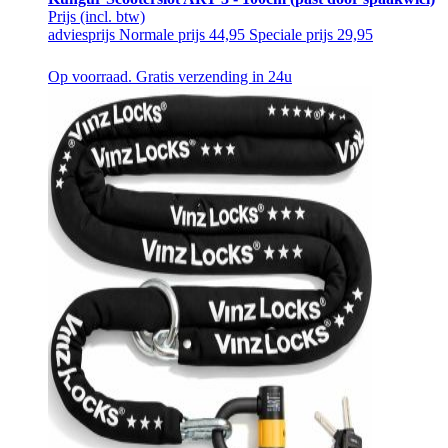
Prijs
(incl. btw)
adviesprijs
Normale prijs
44,95
Speciale prijs
29,95
Op voorraad. Gratis verzending in 24u