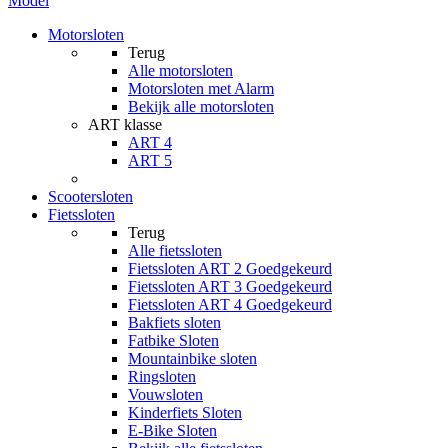
Model
Motorsloten
Terug
Alle
motorsloten
Motorsloten met Alarm
Bekijk alle motorsloten
ART klasse
ART 4
ART 5
Scootersloten
Fietssloten
Terug
Alle
fietssloten
Fietssloten ART 2 Goedgekeurd
Fietssloten ART 3 Goedgekeurd
Fietssloten ART 4 Goedgekeurd
Bakfiets sloten
Fatbike Sloten
Mountainbike sloten
Ringsloten
Vouwsloten
Kinderfiets Sloten
E-Bike Sloten