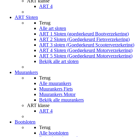
ART klasse
ART 4
ART Sloten
Terug
Alle
art sloten
ART 1 Sloten (goedgekeurd Bootverzekering)
ART 2 Sloten (Goedgekeurd Fietsverzekering)
ART 3 sloten (Goedgekeurd Scooterverzekering)
ART 4 Sloten (Goedgekeurd Motorverzekering)
ART 5 Sloten (Goedgekeurd Motorverzekering)
Bekijk alle art sloten
Muurankers
Terug
Alle
muurankers
Muurankers Fiets
Muurankers Motor
Bekijk alle muurankers
ART klasse
ART 4
Bootsloten
Terug
Alle
bootsloten