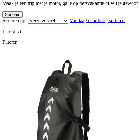
Maak je een trip met je motor, ga je op fietsvakantie of wil je gewoo
Sorteren
Sorteren op:
Van laag naar hoog sorteren
1
product
Filteren