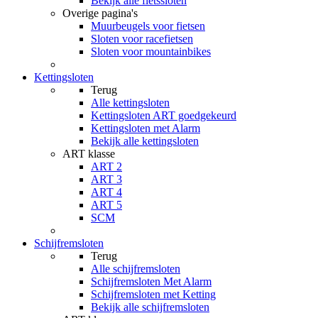
Bekijk alle fietssloten
Overige pagina's
Muurbeugels voor fietsen
Sloten voor racefietsen
Sloten voor mountainbikes
Kettingsloten
Terug
Alle
kettingsloten
Kettingsloten ART goedgekeurd
Kettingsloten met Alarm
Bekijk alle kettingsloten
ART klasse
ART 2
ART 3
ART 4
ART 5
SCM
Schijfremsloten
Terug
Alle
schijfremsloten
Schijfremsloten Met Alarm
Schijfremsloten met Ketting
Bekijk alle schijfremsloten