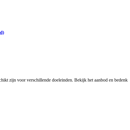
d)
chikt zijn voor verschillende doeleinden. Bekijk het aanbod en bedenk