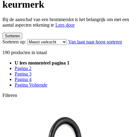
keurmerk
Bij de aanschaf van een brommerslot is het belangrijk om met een
aantal aspecten rekening te
Lees door
Sorteren
Sorteren op:
Van laag naar hoog sorteren
190
producten in totaal
U lees momenteel pagina
1
Pagina
2
Pagina
3
Pagina
4
Pagina
Volgende
Filteren