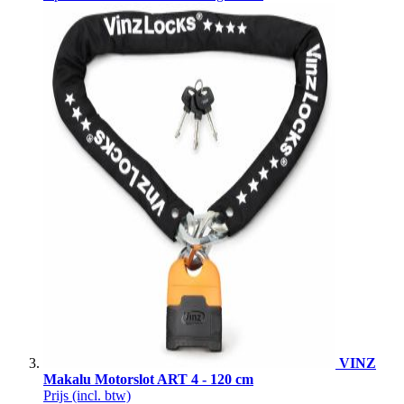
VINZ
Makalu Motorslot ART 4 - 120 cm
Prijs
(incl. btw)