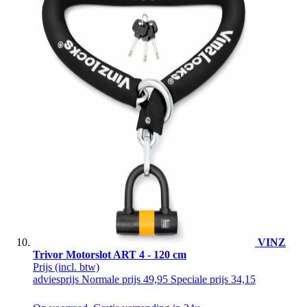
VINZ
Trivor Motorslot ART 4 - 120 cm
Prijs
(incl. btw)
adviesprijs
Normale prijs
49,95
Speciale prijs
34,15