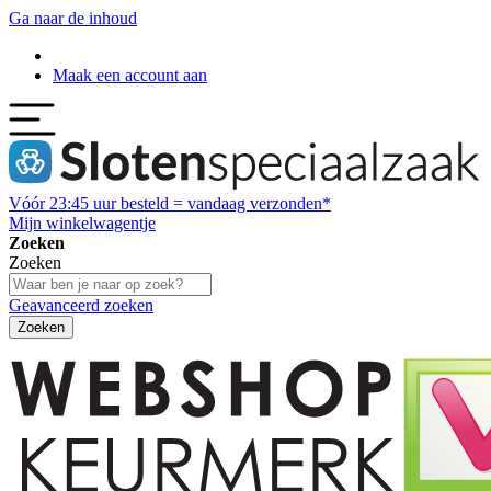
Ga naar de inhoud
Maak een account aan
Vóór
23:45
uur besteld = vandaag verzonden*
Mijn winkelwagentje
Zoeken
Zoeken
Geavanceerd zoeken
Zoeken