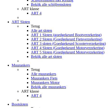
Schijfremsloten met Ketting
Bekijk alle schijfremsloten
ART klasse
ART 4
ART Sloten
Terug
Alle
art sloten
ART 1 Sloten (goedgekeurd Bootverzekering)
ART 2 Sloten (Goedgekeurd Fietsverzekering)
ART 3 sloten (Goedgekeurd Scooterverzekering)
ART 4 Sloten (Goedgekeurd Motorverzekering)
ART 5 Sloten (Goedgekeurd Motorverzekering)
Bekijk alle art sloten
Muurankers
Terug
Alle
muurankers
Muurankers Fiets
Muurankers Motor
Bekijk alle muurankers
ART klasse
ART 4
Bootsloten