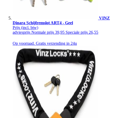
VINZ
Dinara Schijfremslot ART4 - Geel
Prijs
(incl. btw)
adviesprijs
Normale prijs
39,95
Speciale prijs
26,55
Op voorraad. Gratis verzending in 24u