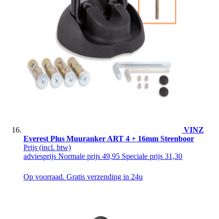
VINZ
Everest Plus Muuranker ART 4 + 16mm Steenboor
Prijs
(incl. btw)
adviesprijs
Normale prijs
49,95
Speciale prijs
31,30
Op voorraad. Gratis verzending in 24u