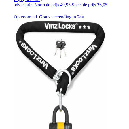
adviesprijs
Normale prijs
49,95
Speciale prijs
36,05
Op voorraad. Gratis verzending in 24u