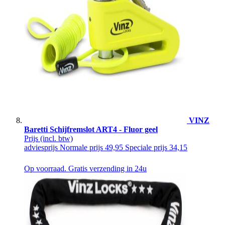
VINZ
Baretti Schijfremslot ART4 - Fluor geel
Prijs
(incl. btw)
adviesprijs
Normale prijs
49,95
Speciale prijs
34,15
Op voorraad. Gratis verzending in 24u