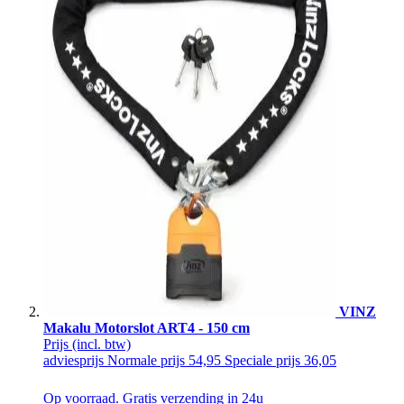
VINZ
Makalu Motorslot ART4 - 150 cm
Prijs
(incl. btw)
adviesprijs
Normale prijs
54,95
Speciale prijs
36,05
Op voorraad. Gratis verzending in 24u