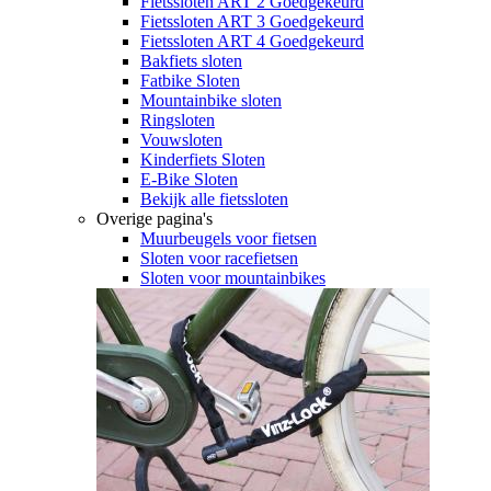
Fietssloten ART 2 Goedgekeurd
Fietssloten ART 3 Goedgekeurd
Fietssloten ART 4 Goedgekeurd
Bakfiets sloten
Fatbike Sloten
Mountainbike sloten
Ringsloten
Vouwsloten
Kinderfiets Sloten
E-Bike Sloten
Bekijk alle fietssloten
Overige pagina's
Muurbeugels voor fietsen
Sloten voor racefietsen
Sloten voor mountainbikes