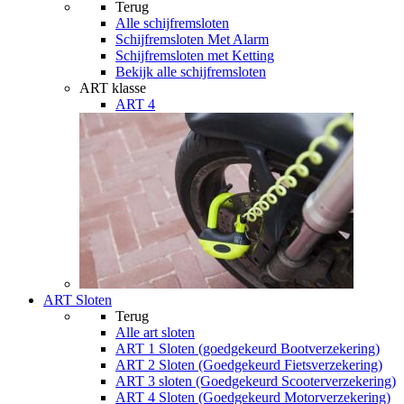
Terug
Alle
schijfremsloten
Schijfremsloten Met Alarm
Schijfremsloten met Ketting
Bekijk alle schijfremsloten
ART klasse
ART 4
ART Sloten
Terug
Alle
art sloten
ART 1 Sloten (goedgekeurd Bootverzekering)
ART 2 Sloten (Goedgekeurd Fietsverzekering)
ART 3 sloten (Goedgekeurd Scooterverzekering)
ART 4 Sloten (Goedgekeurd Motorverzekering)