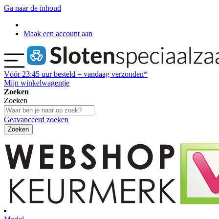
Ga naar de inhoud
Maak een account aan
Vóór
23:45
uur besteld = vandaag verzonden*
Mijn winkelwagentje
Zoeken
Zoeken
Geavanceerd zoeken
Zoeken