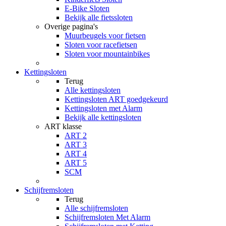
E-Bike Sloten
Bekijk alle fietssloten
Overige pagina's
Muurbeugels voor fietsen
Sloten voor racefietsen
Sloten voor mountainbikes
Kettingsloten
Terug
Alle
kettingsloten
Kettingsloten ART goedgekeurd
Kettingsloten met Alarm
Bekijk alle kettingsloten
ART klasse
ART 2
ART 3
ART 4
ART 5
SCM
Schijfremsloten
Terug
Alle
schijfremsloten
Schijfremsloten Met Alarm