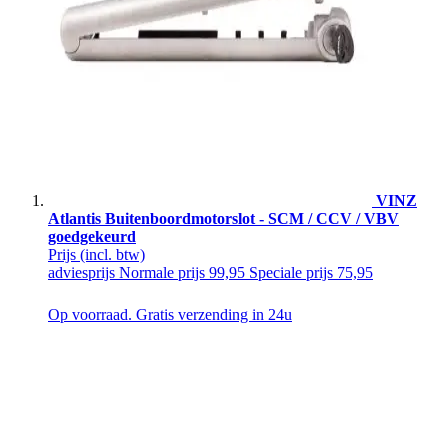
VINZ
Atlantis Buitenboordmotorslot - SCM / CCV / VBV
goedgekeurd
Prijs
(incl. btw)
adviesprijs
Normale prijs
99,95
Speciale prijs
75,95
Op voorraad. Gratis verzending in 24u