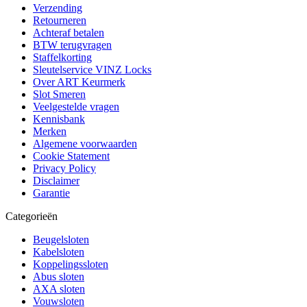
Verzending
Retourneren
Achteraf betalen
BTW terugvragen
Staffelkorting
Sleutelservice VINZ Locks
Over ART Keurmerk
Slot Smeren
Veelgestelde vragen
Kennisbank
Merken
Algemene voorwaarden
Cookie Statement
Privacy Policy
Disclaimer
Garantie
Categorieën
Beugelsloten
Kabelsloten
Koppelingssloten
Abus sloten
AXA sloten
Vouwsloten