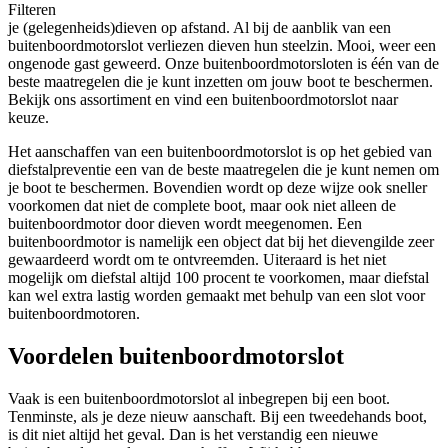
Filteren
je (gelegenheids)dieven op afstand. Al bij de aanblik van een
buitenboordmotorslot verliezen dieven hun steelzin. Mooi, weer een
ongenode gast geweerd. Onze buitenboordmotorsloten is één van de
beste maatregelen die je kunt inzetten om jouw boot te beschermen.
Bekijk ons assortiment en vind een buitenboordmotorslot naar
keuze.
Het aanschaffen van een buitenboordmotorslot is op het gebied van
diefstalpreventie een van de beste maatregelen die je kunt nemen om
je boot te beschermen. Bovendien wordt op deze wijze ook sneller
voorkomen dat niet de complete boot, maar ook niet alleen de
buitenboordmotor door dieven wordt meegenomen. Een
buitenboordmotor is namelijk een object dat bij het dievengilde zeer
gewaardeerd wordt om te ontvreemden. Uiteraard is het niet
mogelijk om diefstal altijd 100 procent te voorkomen, maar diefstal
kan wel extra lastig worden gemaakt met behulp van een slot voor
buitenboordmotoren.
Voordelen buitenboordmotorslot
Vaak is een buitenboordmotorslot al inbegrepen bij een boot.
Tenminste, als je deze nieuw aanschaft. Bij een tweedehands boot,
is dit niet altijd het geval. Dan is het verstandig een nieuwe