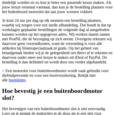
duidelijk worden en zo kun je beter een passende keuze maken. Als
jouw keuze eenmaal vaststaat, dan kun je de bestelling plaatsen voor
het buitenboord motorslot dat aan jouw wensen voldoet.
Je kunt 24 uur per dag op elk moment een bestelling plaatsen,
waarbij wij zorgen voor een snelle afhandeling. Dat houdt in dat op
werkdagen geplaatste bestellingen de volgende dag al aangeboden
kunnen worden op het opgegeven adres. Wij werken daarin samen
met PostNL die de bezorging op zich neemt. Overigens rekenen wij
daarvoor geen verzendkosten, want de verzending is voor alle
artikelen bij Slotenspeciaalzaak.nl gratis. Op het gebied van
betaalgemak bieden wij je de gelegenheid om direct af te rekenen en
daarvoor onder meer een keuze te maken uit iDeal of PayPal. De
bestelling is dan definitief en wordt door ons verder afgehandeld.
> Een motorslot voor buitenboordmotor wordt vaak gebruikt voor
diefstalpreventie en voor een bootverzekering. Bekijk hier
alle
bootsloten
.
Hoe bevestig je een buitenboordmotor
slot?
Het bevestigen van een buitenboordmotor slot is niet eenvoudig.
Lees op je gemak de instructies in de doos als je een slot voor