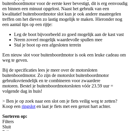
buitenboordmotor voor de eerste keer bevestigt, dit is erg eenvoudig
en binnen een minuut opgelost. Naast het gebruik van een
kwalitatief buitenboordmotor slot kun je ook andere maatregelen
treffen om het dieven zo lastig mogelijk te maken. Hieronder nog
een aantal tips op een rijtje:
Leg de boot bijvoorbeeld zo goed mogelijk aan de kast vast
Neem zoveel mogelijk waardevolle spullen mee
Stal je boot op een afgesloten terrein
Een nieuw slot voor buitenboordmotor is ook een leuke cadeau om
weg te geven.
Bij de specificaties lees je meer over de motorsloten
buitenboordmotor. Zo zijn de motorslot buitenboordmotor
gebruiksvriendelijk en te combineren voor zwaardere
motoren. Bestel je buitenboordmotorsloten vóór 23.59 uur =
volgende dag in huis!
> Ben je op zoek naar een slot om je fiets veilig weg te zetten?
Koop een
ringslot
en laat je fiets met een gerust hart achter.
Sorteren op:
Filters
Sluit