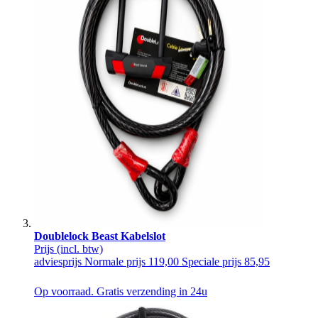
Doublelock Beast Kabelslot
Prijs
(incl. btw)
adviesprijs
Normale prijs
119,00
Speciale prijs
85,95
Op voorraad. Gratis verzending in 24u