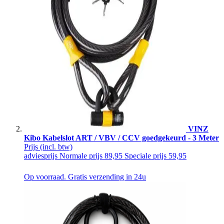
VINZ
Kibo Kabelslot ART / VBV / CCV goedgekeurd - 3 Meter
Prijs
(incl. btw)
adviesprijs
Normale prijs
89,95
Speciale prijs
59,95
Op voorraad. Gratis verzending in 24u