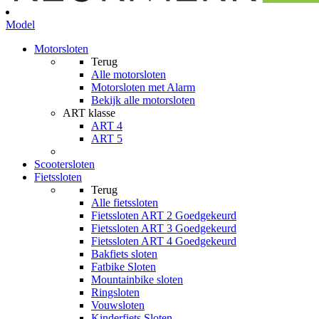
Model
Motorsloten
Terug
Alle
motorsloten
Motorsloten met Alarm
Bekijk alle motorsloten
ART klasse
ART 4
ART 5
Scootersloten
Fietssloten
Terug
Alle
fietssloten
Fietssloten ART 2 Goedgekeurd
Fietssloten ART 3 Goedgekeurd
Fietssloten ART 4 Goedgekeurd
Bakfiets sloten
Fatbike Sloten
Mountainbike sloten
Ringsloten
Vouwsloten
Kinderfiets Sloten