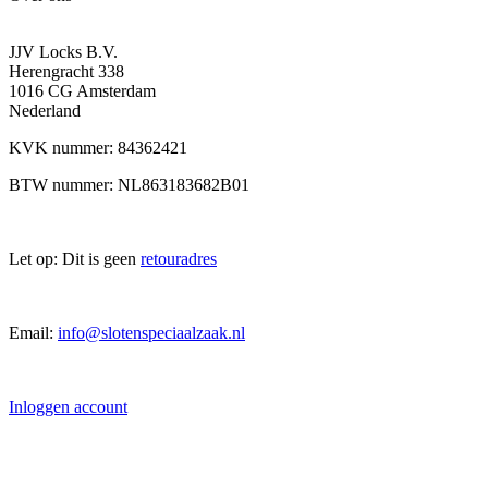
JJV Locks B.V.
Herengracht 338
1016 CG Amsterdam
Nederland
KVK nummer: 84362421
BTW nummer: NL863183682B01
Let op: Dit is geen
retouradres
Email:
info@slotenspeciaalzaak.nl
Inloggen account