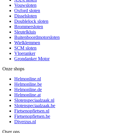
Vouwsloten
Oxford sloten
Disselsloten
Doublelock sloten
Brommersloten
Sleutelkluis
Buitenboordmotorsloten
Wielklemmen
SCM sloten
Vloeranker
Grondanker Motor
Onze shops
Helmonline.nl
Helmonline.be
Helmonline.de
Helmonline.at
Slotenspeciaalzaak.nl
Slotenspeciaalzaak.be
Fietsenopfietsen.nl
Fietsenopfietsen.be
Diverzus.nl
Over ons