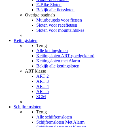
E-Bike Sloten
Bekijk alle fietssloten
Overige pagina's
Muurbeugels voor fietsen
Sloten voor racefietsen
Sloten voor mountainbikes
Kettingsloten
Terug
Alle
kettingsloten
Kettingsloten ART goedgekeurd
Kettingsloten met Alarm
Bekijk alle kettingsloten
ART klasse
ART 2
ART 3
ART 4
ART 5
SCM
Schijfremsloten
Terug
Alle
schijfremsloten
Schijfremsloten Met Alarm