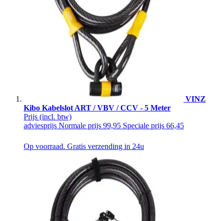
VINZ
Kibo Kabelslot ART / VBV / CCV - 5 Meter
Prijs
(incl. btw)
adviesprijs
Normale prijs
99,95
Speciale prijs
66,45
Op voorraad. Gratis verzending in 24u