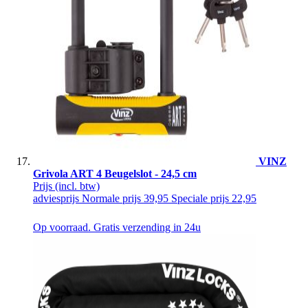
VINZ
Grivola ART 4 Beugelslot - 24,5 cm
Prijs
(incl. btw)
adviesprijs
Normale prijs
39,95
Speciale prijs
22,95
Op voorraad. Gratis verzending in 24u