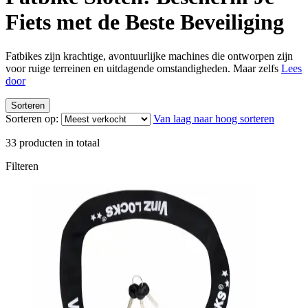
Fiets met de Beste Beveiliging
Fatbikes zijn krachtige, avontuurlijke machines die ontworpen zijn
voor ruige terreinen en uitdagende omstandigheden. Maar zelfs
Lees
door
Sorteren
Sorteren op:
Van laag naar hoog sorteren
33
producten in totaal
Filteren