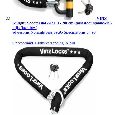
VINZ
Kungur Scooterslot ART 3 - 200cm (past door spaakwiel)
Prijs
(incl. btw)
adviesprijs
Normale prijs
59,95
Speciale prijs
37,95
Op voorraad. Gratis verzending in 24u