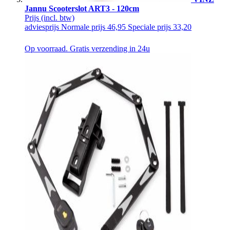
Jannu Scooterslot ART3 - 120cm
Prijs
(incl. btw)
adviesprijs
Normale prijs
46,95
Speciale prijs
33,20
Op voorraad. Gratis verzending in 24u