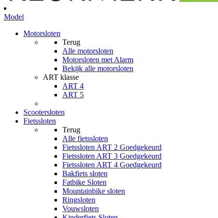
Model
Motorsloten
Terug
Alle
motorsloten
Motorsloten met Alarm
Bekijk alle motorsloten
ART klasse
ART 4
ART 5
Scootersloten
Fietssloten
Terug
Alle
fietssloten
Fietssloten ART 2 Goedgekeurd
Fietssloten ART 3 Goedgekeurd
Fietssloten ART 4 Goedgekeurd
Bakfiets sloten
Fatbike Sloten
Mountainbike sloten
Ringsloten
Vouwsloten
Kinderfiets Sloten