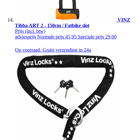
VINZ
Tibba ART 2 - 150cm / Fatbike slot
Prijs
(incl. btw)
adviesprijs
Normale prijs
45,95
Speciale prijs
29,00
Op voorraad. Gratis verzending in 24u