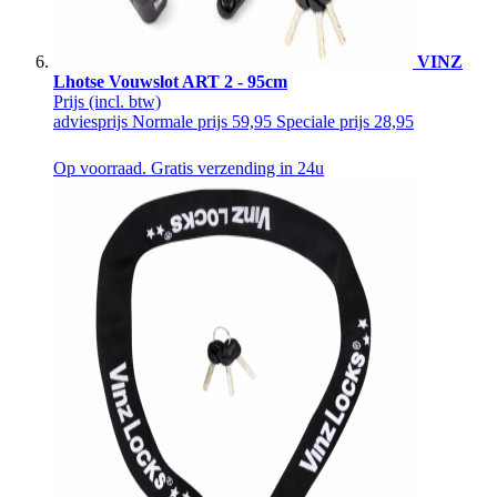
VINZ
Lhotse Vouwslot ART 2 - 95cm
Prijs
(incl. btw)
adviesprijs
Normale prijs
59,95
Speciale prijs
28,95
Op voorraad. Gratis verzending in 24u