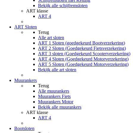
Schijfremsloten met Ketting
Bekijk alle schijfremsloten
ART klasse
ART 4
ART Sloten
Terug
Alle
art sloten
ART 1 Sloten (goedgekeurd Bootverzekering)
ART 2 Sloten (Goedgekeurd Fietsverzekering)
ART 3 sloten (Goedgekeurd Scooterverzekering)
ART 4 Sloten (Goedgekeurd Motorverzekering)
ART 5 Sloten (Goedgekeurd Motorverzekering)
Bekijk alle art sloten
Muurankers
Terug
Alle
muurankers
Muurankers Fiets
Muurankers Motor
Bekijk alle muurankers
ART klasse
ART 4
Bootsloten