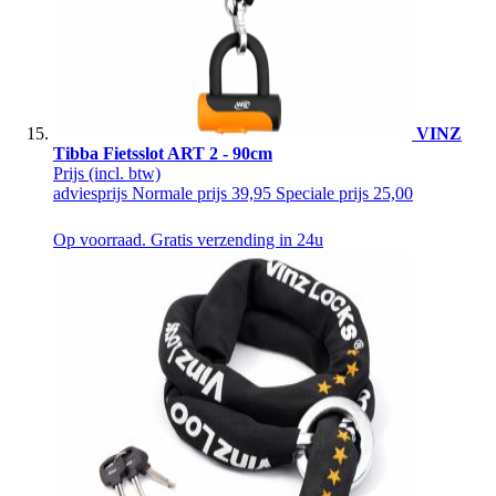
VINZ
Tibba Fietsslot ART 2 - 90cm
Prijs
(incl. btw)
adviesprijs
Normale prijs
39,95
Speciale prijs
25,00
Op voorraad. Gratis verzending in 24u