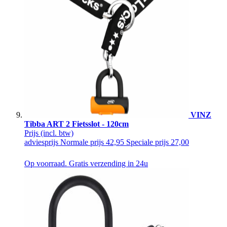
VINZ
Tibba ART 2 Fietsslot - 120cm
Prijs
(incl. btw)
adviesprijs
Normale prijs
42,95
Speciale prijs
27,00
Op voorraad. Gratis verzending in 24u