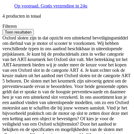
Op voorraad. Gratis verzending in 24u
4
producten in totaal
Filteren
Toon
resultaten
Oxford sloten zijn in dat opzicht een uitstekend beveiligingsmiddel
om diefstal van je motor of scooter te voorkomen. Wij hebben
verschillende typen in ons aanbod beschikbaar in uiteenlopende
prijsklassen. Je kunt bij de productdetails zien in welke categorie
van het ART-keurmerk het Oxford slot valt. Met betrekking tot het
ART-keurmerk bieden wij je onder meer de keuze voor het kopen
van een Oxford slot in de categorie ART 4. Je kunt echter ook de
keuze maken uit het aanbod met Oxford sloten tot de categorie ART
5 behoren. De sloten met het keurmerk zijn uitvoerig getest om de
preventiewaarde ervan te beoordelen. Voor beide genoemde opties
geldt dat er sprake is van de hoogste preventiewaarde en daarmee
ben je van een uitstekend slot verzekerd. In ons assortiment kun je
een aanbod vinden van uiteenlopende modellen, om zo een Oxford
motorslot aan te schaffen die bij jouw wensen aansluit. Vind je het
bijvoorbeeld praktisch om de motor op slot te zetten door deze met
een ketting aan een object te bevestigen? Of kies je voor de
veiligheid van een Oxford schijfremslot? Door het aanbod te
bekijken en de specificaties en mogelijkheden van de sloten met