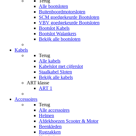
Terug
Alle
bootsloten
Buitenboordmotorsloten
SCM goedgekeurde Bootsloten
VBV goedgekeurde Bootsloten
Bootslot Kabels
Bootslot Walankers
Bekijk alle bootsloten
Kabels
Terug
Alle
kabels
Kabelslot met cijferslot
Staalkabel Sloten
Bekijk alle kabels
ART klasse
ART 1
Accessoires
Terug
Alle
accessoires
Helmen
Afdekhoezen Scooter & Motor
Beenkleden
Rugzakken