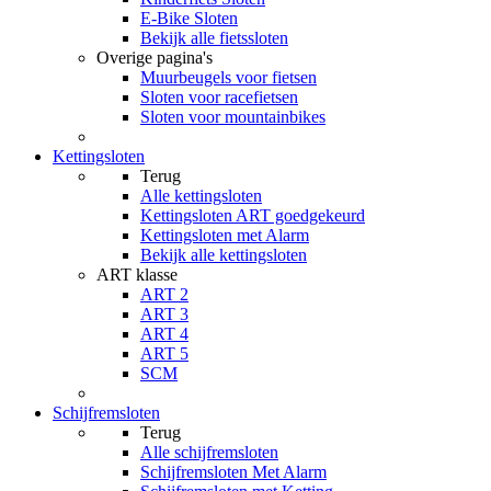
E-Bike Sloten
Bekijk alle fietssloten
Overige pagina's
Muurbeugels voor fietsen
Sloten voor racefietsen
Sloten voor mountainbikes
Kettingsloten
Terug
Alle
kettingsloten
Kettingsloten ART goedgekeurd
Kettingsloten met Alarm
Bekijk alle kettingsloten
ART klasse
ART 2
ART 3
ART 4
ART 5
SCM
Schijfremsloten
Terug
Alle
schijfremsloten
Schijfremsloten Met Alarm