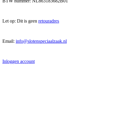
BTW nummer: NL863183682B01
Let op: Dit is geen
retouradres
Email:
info@slotenspeciaalzaak.nl
Inloggen account