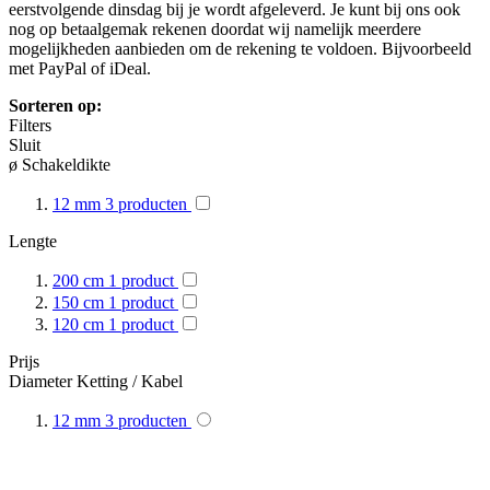
eerstvolgende dinsdag bij je wordt afgeleverd. Je kunt bij ons ook
nog op betaalgemak rekenen doordat wij namelijk meerdere
mogelijkheden aanbieden om de rekening te voldoen. Bijvoorbeeld
met PayPal of iDeal.
Sorteren op:
Filters
Sluit
ø Schakeldikte
12 mm
3
producten
Lengte
200 cm
1
product
150 cm
1
product
120 cm
1
product
Prijs
Diameter Ketting / Kabel
12 mm
3
producten