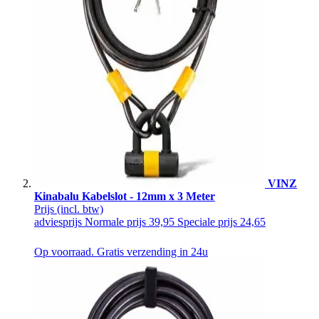
VINZ
Kinabalu Kabelslot - 12mm x 3 Meter
Prijs
(incl. btw)
adviesprijs
Normale prijs
39,95
Speciale prijs
24,65
Op voorraad. Gratis verzending in 24u