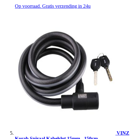
Op voorraad. Gratis verzending in 24u
VINZ
Korab Spiraal Kabelslot 15mm - 150cm