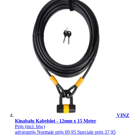
VINZ
Kinabalu Kabelslot - 12mm x 15 Meter
Prijs
(incl. btw)
adviesprijs
Normale prijs
69,95
Speciale prijs
37,95