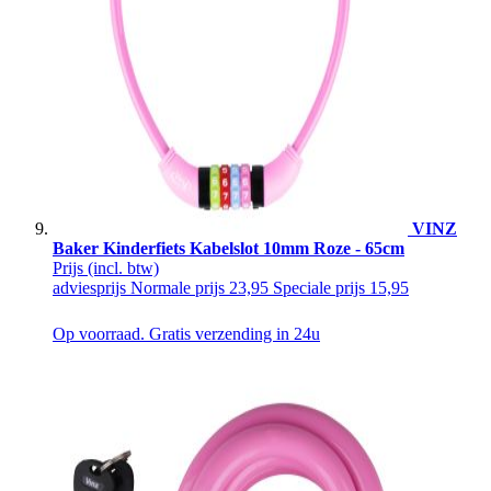
VINZ
Baker Kinderfiets Kabelslot 10mm Roze - 65cm
Prijs
(incl. btw)
adviesprijs
Normale prijs
23,95
Speciale prijs
15,95
Op voorraad. Gratis verzending in 24u