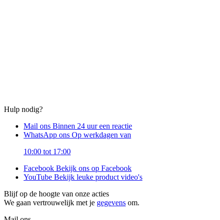
Hulp nodig?
Mail ons
Binnen 24 uur een reactie
WhatsApp ons
Op werkdagen van
10:00 tot 17:00
Facebook
Bekijk ons op Facebook
YouTube
Bekijk leuke product video's
Blijf op de hoogte van onze acties
We gaan vertrouwelijk met je
gegevens
om.
Mail ons