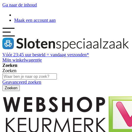
Ga naar de inhoud
Maak een account aan
Vóór
23:45
uur besteld = vandaag verzonden*
Mijn winkelwagentje
Zoeken
Zoeken
Geavanceerd zoeken
Zoeken