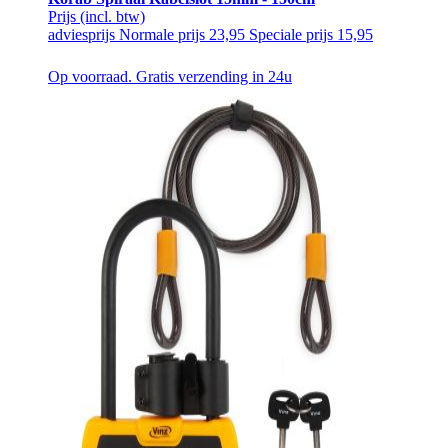
Prijs
(incl. btw)
adviesprijs
Normale prijs
23,95
Speciale prijs
15,95
Op voorraad. Gratis verzending in 24u