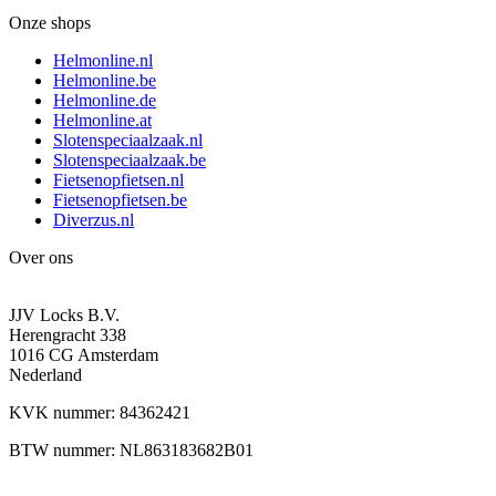
Onze shops
Helmonline.nl
Helmonline.be
Helmonline.de
Helmonline.at
Slotenspeciaalzaak.nl
Slotenspeciaalzaak.be
Fietsenopfietsen.nl
Fietsenopfietsen.be
Diverzus.nl
Over ons
JJV Locks B.V.
Herengracht 338
1016 CG Amsterdam
Nederland
KVK nummer: 84362421
BTW nummer: NL863183682B01