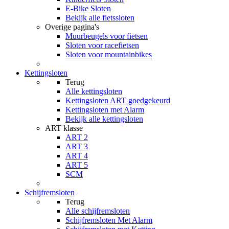
E-Bike Sloten
Bekijk alle fietssloten
Overige pagina's
Muurbeugels voor fietsen
Sloten voor racefietsen
Sloten voor mountainbikes
Kettingsloten
Terug
Alle
kettingsloten
Kettingsloten ART goedgekeurd
Kettingsloten met Alarm
Bekijk alle kettingsloten
ART klasse
ART 2
ART 3
ART 4
ART 5
SCM
Schijfremsloten
Terug
Alle
schijfremsloten
Schijfremsloten Met Alarm