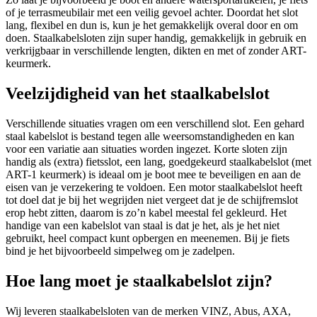
of je terrasmeubilair met een veilig gevoel achter. Doordat het slot
lang, flexibel en dun is, kun je het gemakkelijk overal door en om
doen. Staalkabelsloten zijn super handig, gemakkelijk in gebruik en
verkrijgbaar in verschillende lengten, dikten en met of zonder ART-
keurmerk.
Veelzijdigheid van het staalkabelslot
Verschillende situaties vragen om een verschillend slot. Een gehard
staal kabelslot is bestand tegen alle weersomstandigheden en kan
voor een variatie aan situaties worden ingezet. Korte sloten zijn
handig als (extra) fietsslot, een lang, goedgekeurd staalkabelslot (met
ART-1 keurmerk) is ideaal om je boot mee te beveiligen en aan de
eisen van je verzekering te voldoen. Een motor staalkabelslot heeft
tot doel dat je bij het wegrijden niet vergeet dat je de schijfremslot
erop hebt zitten, daarom is zo’n kabel meestal fel gekleurd. Het
handige van een kabelslot van staal is dat je het, als je het niet
gebruikt, heel compact kunt opbergen en meenemen. Bij je fiets
bind je het bijvoorbeeld simpelweg om je zadelpen.
Hoe lang moet je staalkabelslot zijn?
Wij leveren staalkabelsloten van de merken VINZ, Abus, AXA,