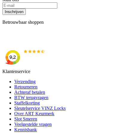
Inschrijven
Betrouwbaar shoppen
Klantenservice
Verzending
Retourneren
Achteraf betalen
BTW terugvragen
Staffelkorting
Sleutelservice VINZ Locks
Over ART Keurmerk
Slot Smeren
Veelgestelde vragen
Kennisbank