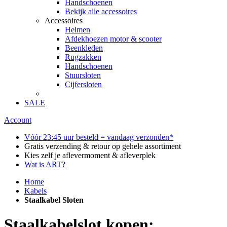
Handschoenen
Bekijk alle accessoires
Accessoires
Helmen
Afdekhoezen motor & scooter
Beenkleden
Rugzakken
Handschoenen
Stuursloten
Cijfersloten
SALE
Account
Vóór 23:45 uur besteld = vandaag verzonden*
Gratis verzending & retour op gehele assortiment
Kies zelf je aflevermoment & afleverplek
Wat is ART?
Home
Kabels
Staalkabel Sloten
Staalkabelslot kopen: