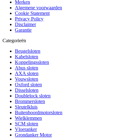
Merken
Algemene voorwaarden
Cookie Statement
Privacy Policy
Disclaimer
Garantie
Categorieën
Beugelsloten
Kabelsloten
Koppelingssloten
Abus sloten
AXA sloten
Vouwsloten
Oxford sloten
Disselsloten
Doublelock sloten
Brommersloten
Sleutelkluis
Buitenboordmotorsloten
Wielklemmen
SCM sloten
Vloeranker
Grondanker Motor