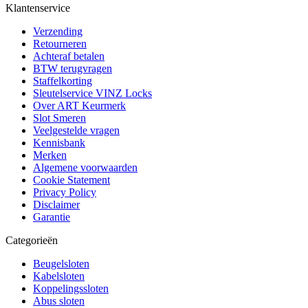
Klantenservice
Verzending
Retourneren
Achteraf betalen
BTW terugvragen
Staffelkorting
Sleutelservice VINZ Locks
Over ART Keurmerk
Slot Smeren
Veelgestelde vragen
Kennisbank
Merken
Algemene voorwaarden
Cookie Statement
Privacy Policy
Disclaimer
Garantie
Categorieën
Beugelsloten
Kabelsloten
Koppelingssloten
Abus sloten