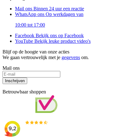
Mail ons
Binnen 24 uur een reactie
WhatsApp ons
Op werkdagen van
10:00 tot 17:00
Facebook
Bekijk ons op Facebook
YouTube
Bekijk leuke product video's
Blijf op de hoogte van onze acties
We gaan vertrouwelijk met je
gegevens
om.
Mail ons
Inschrijven
Betrouwbaar shoppen