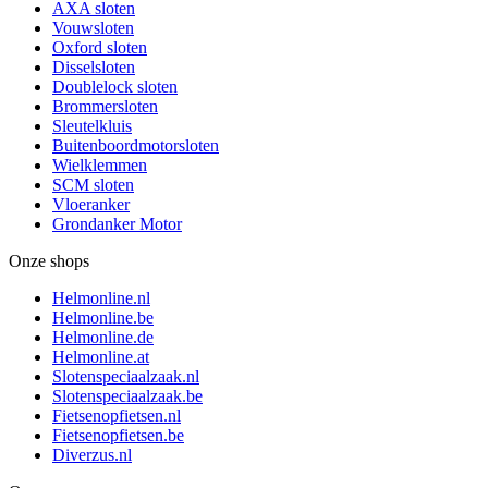
AXA sloten
Vouwsloten
Oxford sloten
Disselsloten
Doublelock sloten
Brommersloten
Sleutelkluis
Buitenboordmotorsloten
Wielklemmen
SCM sloten
Vloeranker
Grondanker Motor
Onze shops
Helmonline.nl
Helmonline.be
Helmonline.de
Helmonline.at
Slotenspeciaalzaak.nl
Slotenspeciaalzaak.be
Fietsenopfietsen.nl
Fietsenopfietsen.be
Diverzus.nl