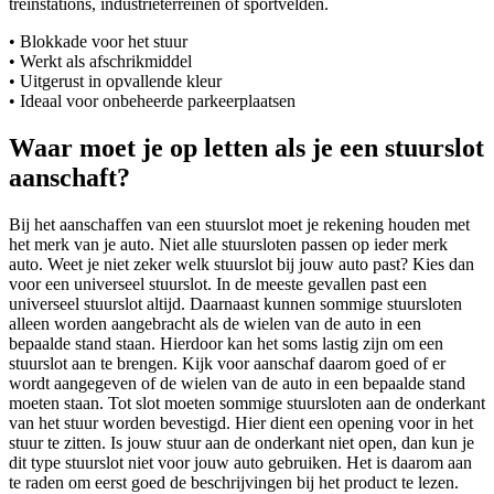
treinstations, industrieterreinen of sportvelden.
• Blokkade voor het stuur
• Werkt als afschrikmiddel
• Uitgerust in opvallende kleur
• Ideaal voor onbeheerde parkeerplaatsen
Waar moet je op letten als je een stuurslot
aanschaft?
Bij het aanschaffen van een stuurslot moet je rekening houden met
het merk van je auto. Niet alle stuursloten passen op ieder merk
auto. Weet je niet zeker welk stuurslot bij jouw auto past? Kies dan
voor een universeel stuurslot. In de meeste gevallen past een
universeel stuurslot altijd. Daarnaast kunnen sommige stuursloten
alleen worden aangebracht als de wielen van de auto in een
bepaalde stand staan. Hierdoor kan het soms lastig zijn om een
stuurslot aan te brengen. Kijk voor aanschaf daarom goed of er
wordt aangegeven of de wielen van de auto in een bepaalde stand
moeten staan. Tot slot moeten sommige stuursloten aan de onderkant
van het stuur worden bevestigd. Hier dient een opening voor in het
stuur te zitten. Is jouw stuur aan de onderkant niet open, dan kun je
dit type stuurslot niet voor jouw auto gebruiken. Het is daarom aan
te raden om eerst goed de beschrijvingen bij het product te lezen.