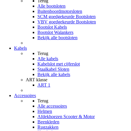
Terug
Alle
bootsloten
Buitenboordmotorsloten
SCM goedgekeurde Bootsloten
VBV goedgekeurde Bootsloten
Bootslot Kabels
Bootslot Walankers
Bekijk alle bootsloten
Kabels
Terug
Alle
kabels
Kabelslot met cijferslot
Staalkabel Sloten
Bekijk alle kabels
ART klasse
ART 1
Accessoires
Terug
Alle
accessoires
Helmen
Afdekhoezen Scooter & Motor
Beenkleden
Rugzakken