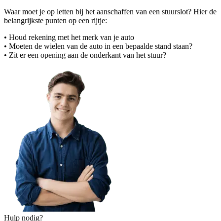
Waar moet je op letten bij het aanschaffen van een stuurslot? Hier de
belangrijkste punten op een rijtje:
• Houd rekening met het merk van je auto
• Moeten de wielen van de auto in een bepaalde stand staan?
• Zit er een opening aan de onderkant van het stuur?
Hulp nodig?