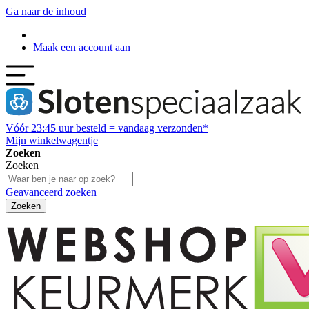
Ga naar de inhoud
Maak een account aan
Vóór
23:45
uur besteld = vandaag verzonden*
Mijn winkelwagentje
Zoeken
Zoeken
Geavanceerd zoeken
Zoeken