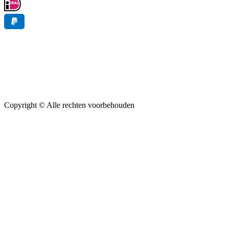
Copyright ©
Alle rechten voorbehouden