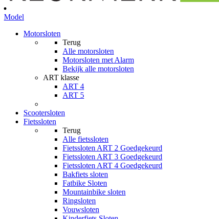
Model
Motorsloten
Terug
Alle
motorsloten
Motorsloten met Alarm
Bekijk alle motorsloten
ART klasse
ART 4
ART 5
Scootersloten
Fietssloten
Terug
Alle
fietssloten
Fietssloten ART 2 Goedgekeurd
Fietssloten ART 3 Goedgekeurd
Fietssloten ART 4 Goedgekeurd
Bakfiets sloten
Fatbike Sloten
Mountainbike sloten
Ringsloten
Vouwsloten
Kinderfiets Sloten