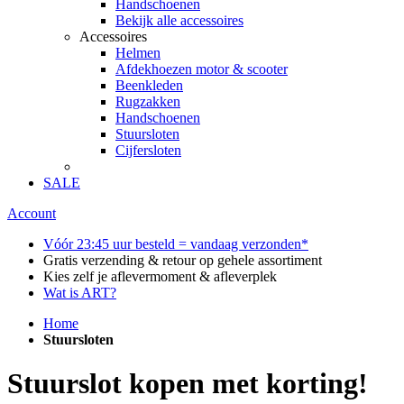
Handschoenen
Bekijk alle accessoires
Accessoires
Helmen
Afdekhoezen motor & scooter
Beenkleden
Rugzakken
Handschoenen
Stuursloten
Cijfersloten
SALE
Account
Vóór 23:45 uur besteld = vandaag verzonden*
Gratis verzending & retour op gehele assortiment
Kies zelf je aflevermoment & afleverplek
Wat is ART?
Home
Stuursloten
Stuurslot kopen met korting!