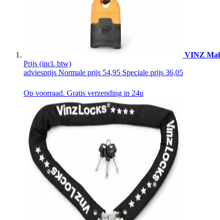
VINZ Maka
Prijs
(incl. btw)
adviesprijs
Normale prijs
54,95
Speciale prijs
36,05
Op voorraad. Gratis verzending in 24u