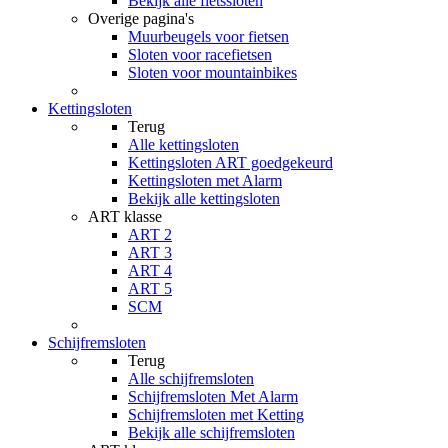
Bekijk alle fietssloten
Overige pagina's
Muurbeugels voor fietsen
Sloten voor racefietsen
Sloten voor mountainbikes
Kettingsloten
Terug
Alle
kettingsloten
Kettingsloten ART goedgekeurd
Kettingsloten met Alarm
Bekijk alle kettingsloten
ART klasse
ART 2
ART 3
ART 4
ART 5
SCM
Schijfremsloten
Terug
Alle
schijfremsloten
Schijfremsloten Met Alarm
Schijfremsloten met Ketting
Bekijk alle schijfremsloten