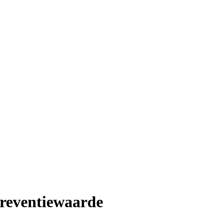
preventiewaarde