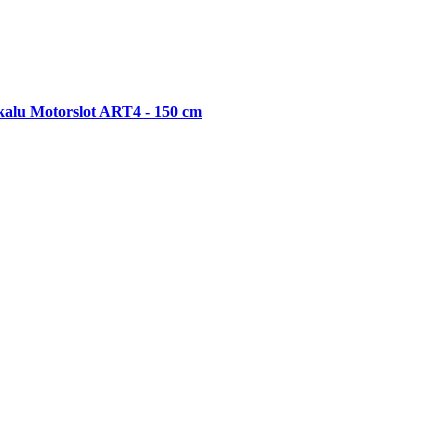
lu Motorslot ART4 - 150 cm