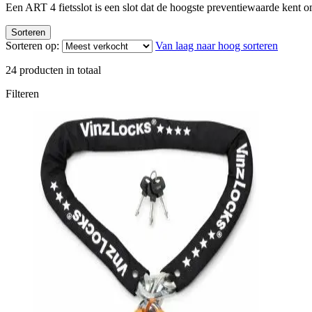
Een ART 4 fietsslot is een slot dat de hoogste preventiewaarde kent o
Sorteren
Sorteren op:
Van laag naar hoog sorteren
24
producten in totaal
Filteren