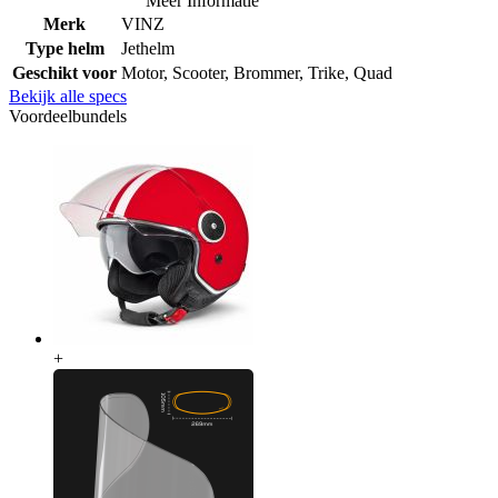
Meer Informatie
Merk
VINZ
Type helm
Jethelm
Geschikt voor
Motor, Scooter, Brommer, Trike, Quad
Bekijk alle specs
Voordeelbundels
+