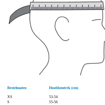
Bestelmaten
Hoofdomtrek (cm)
XS
53-54
S
55-56