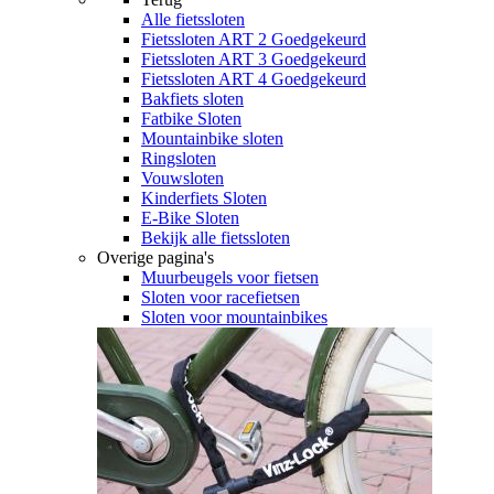
Alle
fietssloten
Fietssloten ART 2 Goedgekeurd
Fietssloten ART 3 Goedgekeurd
Fietssloten ART 4 Goedgekeurd
Bakfiets sloten
Fatbike Sloten
Mountainbike sloten
Ringsloten
Vouwsloten
Kinderfiets Sloten
E-Bike Sloten
Bekijk alle fietssloten
Overige pagina's
Muurbeugels voor fietsen
Sloten voor racefietsen
Sloten voor mountainbikes