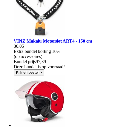
VINZ Makalu Motorslot ART4 - 150 cm
36,05
Extra bundel korting
10%
(op accessoires)
Bundel prijs
97,39
Deze bundel is op voorraad!
Klik en bestel >