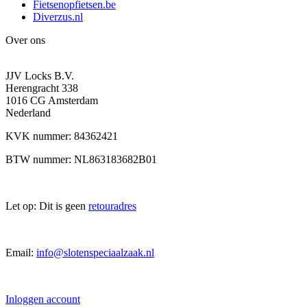
Fietsenopfietsen.be
Diverzus.nl
Over ons
JJV Locks B.V.
Herengracht 338
1016 CG Amsterdam
Nederland
KVK nummer: 84362421
BTW nummer: NL863183682B01
Let op: Dit is geen
retouradres
Email:
info@slotenspeciaalzaak.nl
Inloggen account