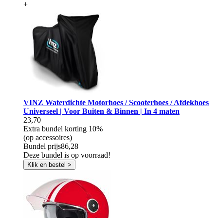
+
VINZ Waterdichte Motorhoes / Scooterhoes / Afdekhoes
Universeel | Voor Buiten & Binnen | In 4 maten
23,70
Extra bundel korting
10%
(op accessoires)
Bundel prijs
86,28
Deze bundel is op voorraad!
Klik en bestel >