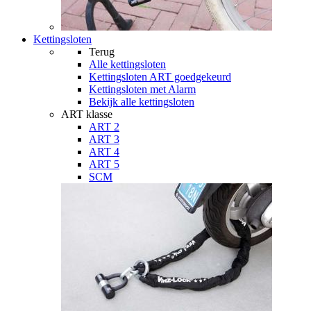
Kettingsloten
Terug
Alle
kettingsloten
Kettingsloten ART goedgekeurd
Kettingsloten met Alarm
Bekijk alle kettingsloten
ART klasse
ART 2
ART 3
ART 4
ART 5
SCM