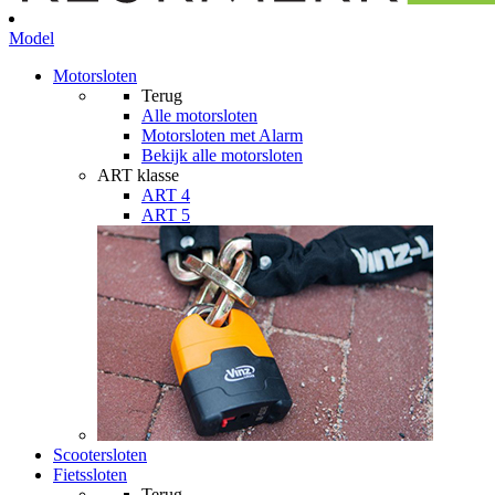
Model
Motorsloten
Terug
Alle
motorsloten
Motorsloten met Alarm
Bekijk alle motorsloten
ART klasse
ART 4
ART 5
Scootersloten
Fietssloten
Terug