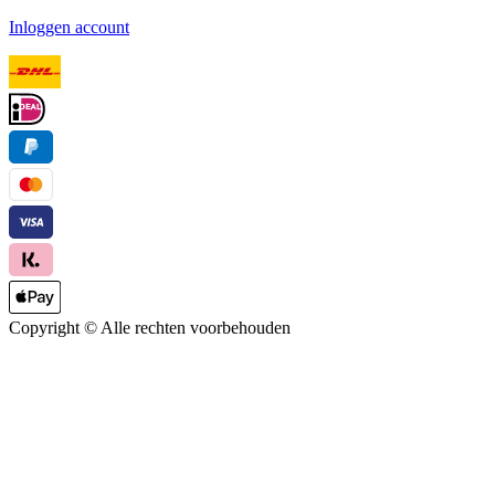
Inloggen account
Copyright ©
Alle rechten voorbehouden