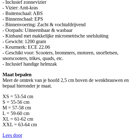
- Inclusief zonnevizier
- Vizier: Anti-kras
- Buitenschaal: ABS
- Binnenschaal: EPS
- Binnenvoering: Zacht & vochtafdrijvend
- Oorpads: Uitneembaar & wasbaar
- Kinband met makkelijke micrometrische snelsluiting
- Gewicht: 1200 gram
- Keurmerk: ECE 22.06
- Geschikt voor: Scooters, brommers, motoren, snorfietsen,
snorscooters, trikes, quads, etc.
- Inclusief handige helmzak
Maat bepalen
Meet de omtrek van je hoofd 2,5 cm boven de wenkbrauwen en
bepaal hieronder je maat.
XS = 53-54 cm
S = 55-56 cm
M = 57-58 cm
L = 59-60 cm
XL = 61-62 cm
XXL = 63-64 cm
Lees door