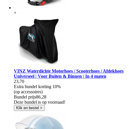
+
VINZ Waterdichte Motorhoes / Scooterhoes / Afdekhoes
Universeel | Voor Buiten & Binnen | In 4 maten
23,70
Extra bundel korting
10%
(op accessoires)
Bundel prijs
86,28
Deze bundel is op voorraad!
Klik en bestel >