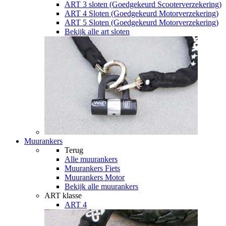
ART 3 sloten (Goedgekeurd Scooterverzekering)
ART 4 Sloten (Goedgekeurd Motorverzekering)
ART 5 Sloten (Goedgekeurd Motorverzekering)
Bekijk alle art sloten
Muurankers
Terug
Alle
muurankers
Muurankers Fiets
Muurankers Motor
Bekijk alle muurankers
ART klasse
ART 4