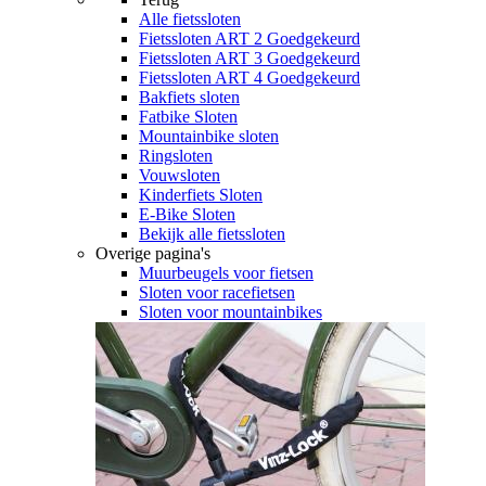
Alle
fietssloten
Fietssloten ART 2 Goedgekeurd
Fietssloten ART 3 Goedgekeurd
Fietssloten ART 4 Goedgekeurd
Bakfiets sloten
Fatbike Sloten
Mountainbike sloten
Ringsloten
Vouwsloten
Kinderfiets Sloten
E-Bike Sloten
Bekijk alle fietssloten
Overige pagina's
Muurbeugels voor fietsen
Sloten voor racefietsen
Sloten voor mountainbikes