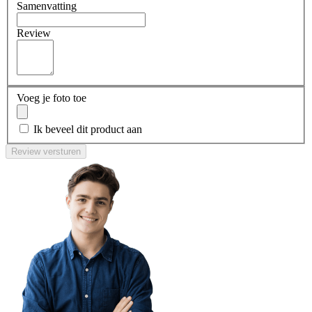
Samenvatting
Review
Voeg je foto toe
Ik beveel dit product aan
Review versturen