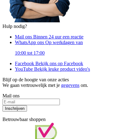
Hulp nodig?
Mail ons
Binnen 24 uur een reactie
WhatsApp ons
Op werkdagen van
10:00 tot 17:00
Facebook
Bekijk ons op Facebook
YouTube
Bekijk leuke product video's
Blijf op de hoogte van onze acties
We gaan vertrouwelijk met je
gegevens
om.
Mail ons
Inschrijven
Betrouwbaar shoppen