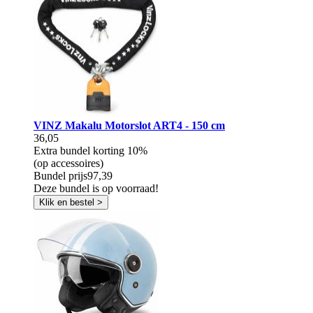
VINZ Makalu Motorslot ART4 - 150 cm
36,05
Extra bundel korting
10%
(op accessoires)
Bundel prijs
97,39
Deze bundel is op voorraad!
Klik en bestel >