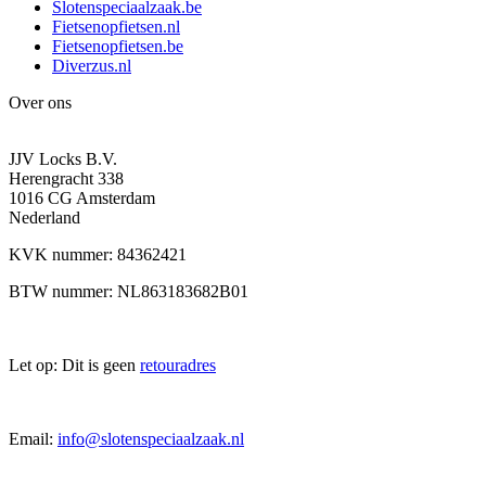
Slotenspeciaalzaak.be
Fietsenopfietsen.nl
Fietsenopfietsen.be
Diverzus.nl
Over ons
JJV Locks B.V.
Herengracht 338
1016 CG Amsterdam
Nederland
KVK nummer: 84362421
BTW nummer: NL863183682B01
Let op: Dit is geen
retouradres
Email:
info@slotenspeciaalzaak.nl