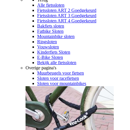
Alle
fietssloten
Fietssloten ART 2 Goedgekeurd
Fietssloten ART 3 Goedgekeurd
Fietssloten ART 4 Goedgekeurd
Bakfiets sloten
Fatbike Sloten
Mountainbike sloten
Ringsloten
Vouwsloten
Kinderfiets Sloten
E-Bike Sloten
Bekijk alle fietssloten
Overige pagina's
Muurbeugels voor fietsen
Sloten voor racefietsen
Sloten voor mountainbikes