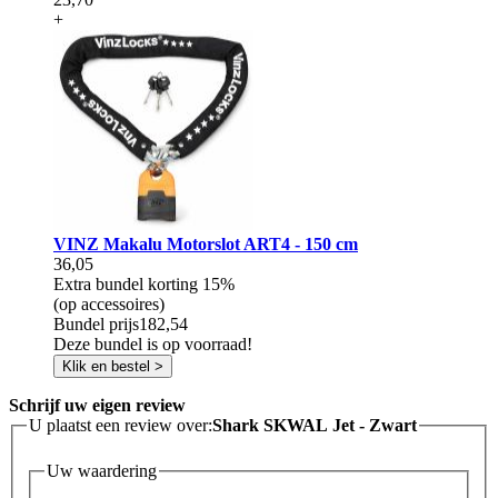
+
VINZ Makalu Motorslot ART4 - 150 cm
36,05
Extra bundel korting
15%
(op accessoires)
Bundel prijs
182,54
Deze bundel is op voorraad!
Klik en bestel >
Schrijf uw eigen review
U plaatst een review over:
Shark SKWAL Jet - Zwart
Uw waardering