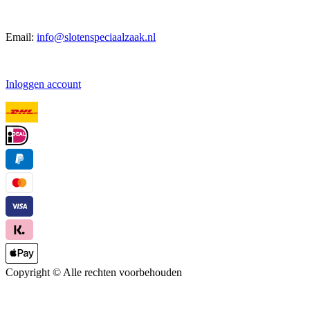
Email:
info@slotenspeciaalzaak.nl
Inloggen account
Copyright ©
Alle rechten voorbehouden