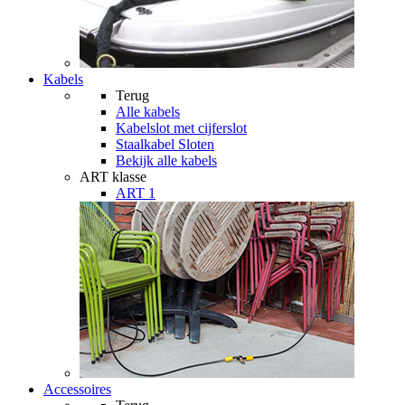
Kabels
Terug
Alle
kabels
Kabelslot met cijferslot
Staalkabel Sloten
Bekijk alle kabels
ART klasse
ART 1
Accessoires