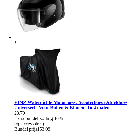
+
VINZ Waterdichte Motorhoes / Scooterhoes / Afdekhoes
Universeel | Voor Buiten & Binnen | In 4 maten
23,70
Extra bundel korting
10%
(op accessoires)
Bundel prijs
153,08