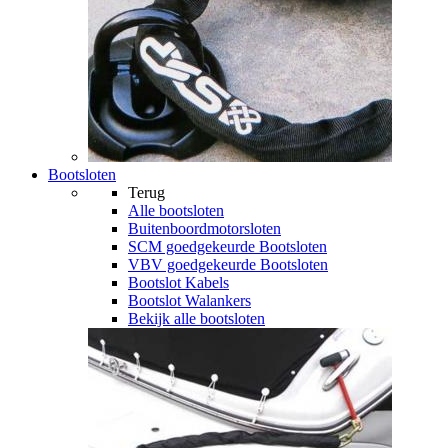
Bootsloten
Terug
Alle
bootsloten
Buitenboordmotorsloten
SCM goedgekeurde Bootsloten
VBV goedgekeurde Bootsloten
Bootslot Kabels
Bootslot Walankers
Bekijk alle bootsloten