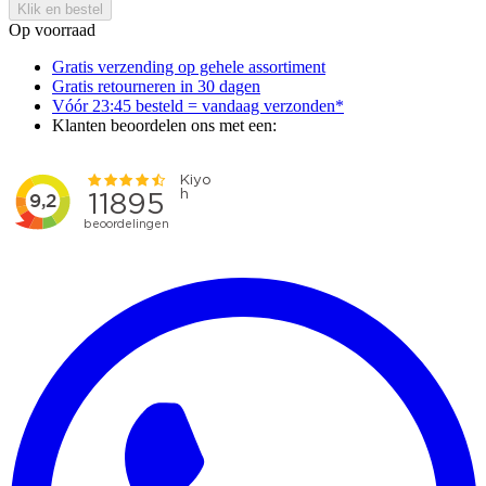
Klik en bestel
Op voorraad
Gratis verzending op gehele assortiment
Gratis retourneren in 30 dagen
Vóór 23:45 besteld = vandaag verzonden*
Klanten beoordelen ons met een: