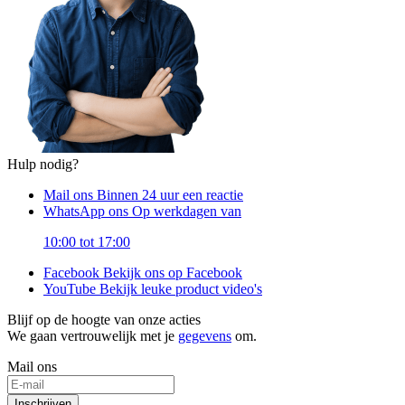
Hulp nodig?
Mail ons
Binnen 24 uur een reactie
WhatsApp ons
Op werkdagen van
10:00 tot 17:00
Facebook
Bekijk ons op Facebook
YouTube
Bekijk leuke product video's
Blijf op de hoogte van onze acties
We gaan vertrouwelijk met je
gegevens
om.
Mail ons
Inschrijven