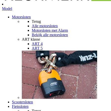
Model
Motorsloten
Terug
Alle
motorsloten
Motorsloten met Alarm
Bekijk alle motorsloten
ART klasse
ART 4
ART 5
Scootersloten
Fietssloten
Terug