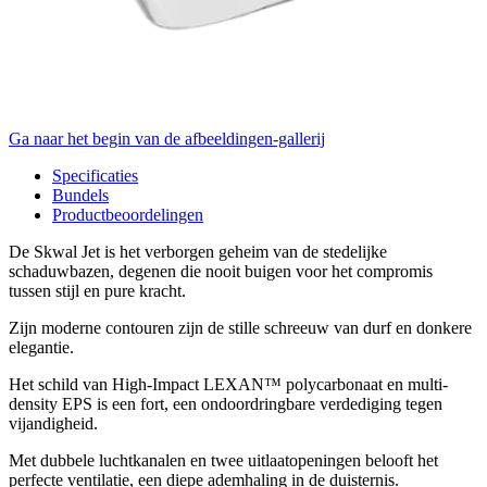
Ga naar het begin van de afbeeldingen-gallerij
Specificaties
Bundels
Productbeoordelingen
De Skwal Jet is het verborgen geheim van de stedelijke
schaduwbazen, degenen die nooit buigen voor het compromis
tussen stijl en pure kracht.
Zijn moderne contouren zijn de stille schreeuw van durf en donkere
elegantie.
Het schild van High-Impact LEXAN™ polycarbonaat en multi-
density EPS is een fort, een ondoordringbare verdediging tegen
vijandigheid.
Met dubbele luchtkanalen en twee uitlaatopeningen belooft het
perfecte ventilatie, een diepe ademhaling in de duisternis.