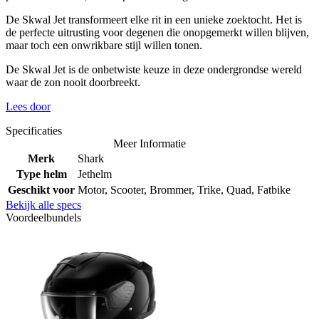
De Skwal Jet transformeert elke rit in een unieke zoektocht. Het is
de perfecte uitrusting voor degenen die onopgemerkt willen blijven,
maar toch een onwrikbare stijl willen tonen.
De Skwal Jet is de onbetwiste keuze in deze ondergrondse wereld
waar de zon nooit doorbreekt.
Lees door
Specificaties
Meer Informatie
Merk
Shark
Type helm
Jethelm
Geschikt voor
Motor, Scooter, Brommer, Trike, Quad, Fatbike
Bekijk alle specs
Voordeelbundels