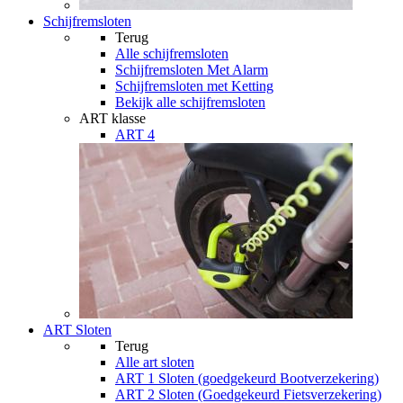
Schijfremsloten
Terug
Alle
schijfremsloten
Schijfremsloten Met Alarm
Schijfremsloten met Ketting
Bekijk alle schijfremsloten
ART klasse
ART 4
ART Sloten
Terug
Alle
art sloten
ART 1 Sloten (goedgekeurd Bootverzekering)
ART 2 Sloten (Goedgekeurd Fietsverzekering)