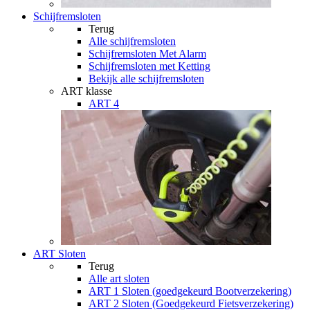
Schijfremsloten
Terug
Alle
schijfremsloten
Schijfremsloten Met Alarm
Schijfremsloten met Ketting
Bekijk alle schijfremsloten
ART klasse
ART 4
ART Sloten
Terug
Alle
art sloten
ART 1 Sloten (goedgekeurd Bootverzekering)
ART 2 Sloten (Goedgekeurd Fietsverzekering)