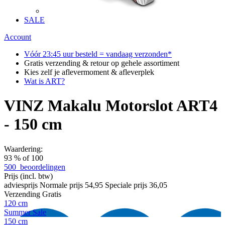
SALE
Account
Vóór 23:45 uur besteld = vandaag verzonden*
Gratis verzending & retour op gehele assortiment
Kies zelf je aflevermoment & afleverplek
Wat is ART?
VINZ Makalu Motorslot ART4
- 150 cm
Waardering:
93
% of
100
500
beoordelingen
Prijs
(incl. btw)
adviesprijs
Normale prijs
54,95
Speciale prijs
36,05
Verzending
Gratis
120 cm
Summer Sale
150 cm