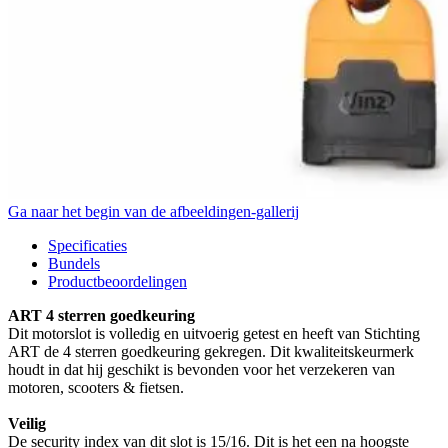
Ga naar het begin van de afbeeldingen-gallerij
Specificaties
Bundels
Productbeoordelingen
ART 4 sterren goedkeuring
Dit motorslot is volledig en uitvoerig getest en heeft van Stichting
ART de 4 sterren goedkeuring gekregen. Dit kwaliteitskeurmerk
houdt in dat hij geschikt is bevonden voor het verzekeren van
motoren, scooters & fietsen.
Veilig
De security index van dit slot is 15/16. Dit is het een na hoogste