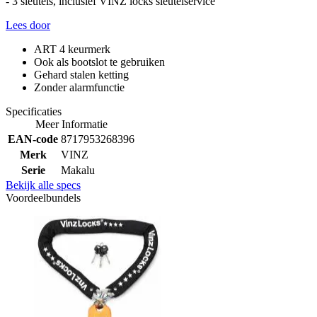
- 3 sleutels, inclusief VINZ locks sleutelservice
Lees door
ART 4 keurmerk
Ook als bootslot te gebruiken
Gehard stalen ketting
Zonder alarmfunctie
Specificaties
Meer Informatie
EAN-code
8717953268396
Merk
VINZ
Serie
Makalu
Bekijk alle specs
Voordeelbundels