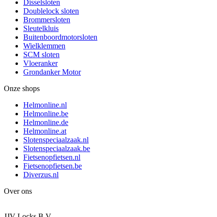
Disselsloten
Doublelock sloten
Brommersloten
Sleutelkluis
Buitenboordmotorsloten
Wielklemmen
SCM sloten
Vloeranker
Grondanker Motor
Onze shops
Helmonline.nl
Helmonline.be
Helmonline.de
Helmonline.at
Slotenspeciaalzaak.nl
Slotenspeciaalzaak.be
Fietsenopfietsen.nl
Fietsenopfietsen.be
Diverzus.nl
Over ons
JJV Locks B.V.