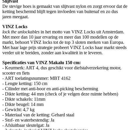
Slijtvast
De stevige hoes is gemaakt van slijtvast nylon en zorgt ervoor dat de
ketting beschermd blijft tegen invloeden van buitenaf en zo dus
jaren meegaat.
VINZ Locks
lock the unlockables
in het motto van VINZ Locks uit Amsterdam.
Met meer dan 10 jaar ervaring en meer dan 100 modellen op de
markt, behoort VINZ locks tot de top 3 sloten merken van Europa.
Met haar lage prijs strategie probeert VINZ Locks haar markt steeds
verder uit te breiden, zonder aan kwaliteit in te leveren.
Specificaties van VINZ Makalu 150 cm:
- Keurmerk: ART 4, dus geschikt voor diefstalverzekering motor,
scooter en fiets
- ART toelatingsnummer: MBT 4162
- Lengte ketting: 150 cm
- Cilinder met anti-boor en anti-picking bescherming
- Dikte ketting: 44 mm (check of je velgen deze ruimte hebben)
- Dikte schakels: 11mm
- Dikte beugel: 14 mm
- Gewicht: 4,7 kg
- Materiaal van de ketting: Gehard staal
- Stof- en waterbestendig: Ja
- Afsluitbaar sleutelgat: Ja