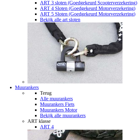
ART 3 sloten (Goedgekeurd Scooterverzekering)
ART 4 Sloten (Goedgekeurd Motorverzekering)
ART 5 Sloten (Goedgekeurd Motorverzekering)
Bekijk alle art sloten
Muurankers
Terug
Alle
muurankers
Muurankers Fiets
Muurankers Motor
Bekijk alle muurankers
ART klasse
ART 4