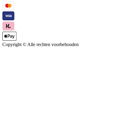
Copyright ©
Alle rechten voorbehouden