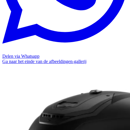
Delen via Whatsapp
Ga naar het einde van de afbeeldingen-gallerij