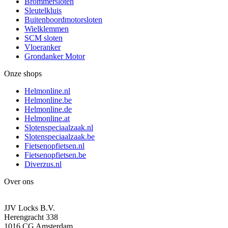
Brommersloten
Sleutelkluis
Buitenboordmotorsloten
Wielklemmen
SCM sloten
Vloeranker
Grondanker Motor
Onze shops
Helmonline.nl
Helmonline.be
Helmonline.de
Helmonline.at
Slotenspeciaalzaak.nl
Slotenspeciaalzaak.be
Fietsenopfietsen.nl
Fietsenopfietsen.be
Diverzus.nl
Over ons
JJV Locks B.V.
Herengracht 338
1016 CG Amsterdam