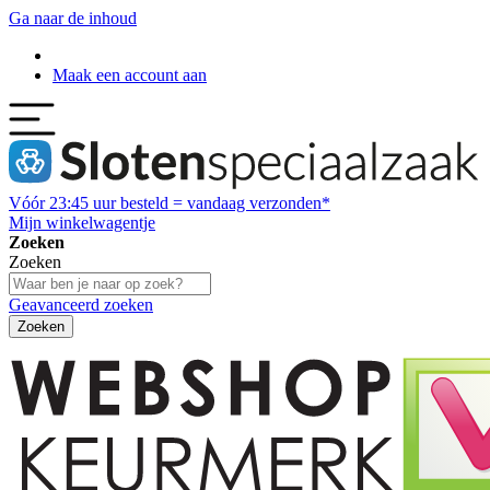
Ga naar de inhoud
Maak een account aan
Vóór
23:45
uur besteld = vandaag verzonden*
Mijn winkelwagentje
Zoeken
Zoeken
Geavanceerd zoeken
Zoeken