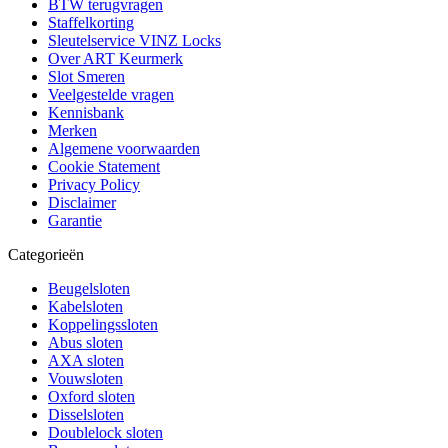
BTW terugvragen
Staffelkorting
Sleutelservice VINZ Locks
Over ART Keurmerk
Slot Smeren
Veelgestelde vragen
Kennisbank
Merken
Algemene voorwaarden
Cookie Statement
Privacy Policy
Disclaimer
Garantie
Categorieën
Beugelsloten
Kabelsloten
Koppelingssloten
Abus sloten
AXA sloten
Vouwsloten
Oxford sloten
Disselsloten
Doublelock sloten