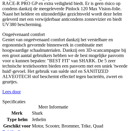
RACE-R PRO GP en extra veiligheid biedt. Er is geen risico op
condens dankzij de meegeleverde Pinlock 120 Max Vision-folie.
Naast het heldere en uitzonderlijke gezichtsveld wordt deze helm
geleverd met een verwijderbaar anticondens zonnevizier en biedt
UV380 bescherming.
Ongeëvenaard comfort
Geniet van ongeëvenaard comfort dankzij het verstelbare en
ergonomisch gevormde binnenwerk in combinatie met
hoogwaardige schaalmaterialen. Dankzij een 3D-scancampagne bij
een groot aantal gebruikers hebben we de best mogelijke pasvorm
voor u kunnen bepalen: "BEST FIT' van SHARK. De 5 zeer
technische textielsoorten bieden een pasvorm met een uniek 'tweede
huid'-gevoel. Het gebruik van suède stof en SANITIZED
ALVEOTECH stof beschermt effectief tegen bacteriën, zweet en
geurtjes.
Lees door
Specificaties
Meer Informatie
Merk
Shark
Type helm
Jethelm
Geschikt voor
Motor, Scooter, Brommer, Trike, Quad