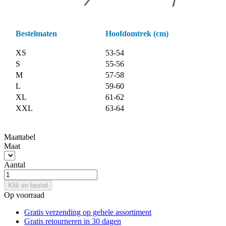
Bestelmaten
Hoofdomtrek (cm)
XS
53-54
S
55-56
M
57-58
L
59-60
XL
61-62
XXL
63-64
Maattabel
Maat
Aantal
Klik en bestel
Op voorraad
Gratis verzending op gehele assortiment
Gratis retourneren in 30 dagen