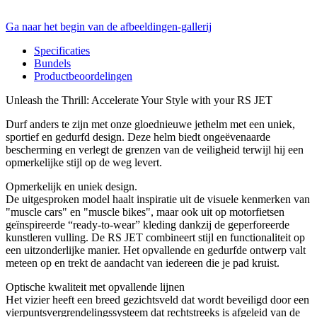
Ga naar het begin van de afbeeldingen-gallerij
Specificaties
Bundels
Productbeoordelingen
Unleash the Thrill: Accelerate Your Style with your RS JET
Durf anders te zijn met onze gloednieuwe jethelm met een uniek,
sportief en gedurfd design. Deze helm biedt ongeëvenaarde
bescherming en verlegt de grenzen van de veiligheid terwijl hij een
opmerkelijke stijl op de weg levert.
Opmerkelijk en uniek design.
De uitgesproken model haalt inspiratie uit de visuele kenmerken van
"muscle cars" en "muscle bikes", maar ook uit op motorfietsen
geïnspireerde “ready-to-wear” kleding dankzij de geperforeerde
kunstleren vulling. De RS JET combineert stijl en functionaliteit op
een uitzonderlijke manier. Het opvallende en gedurfde ontwerp valt
meteen op en trekt de aandacht van iedereen die je pad kruist.
Optische kwaliteit met opvallende lijnen
Het vizier heeft een breed gezichtsveld dat wordt beveiligd door een
vierpuntsvergrendelingssysteem dat rechtstreeks is afgeleid van de