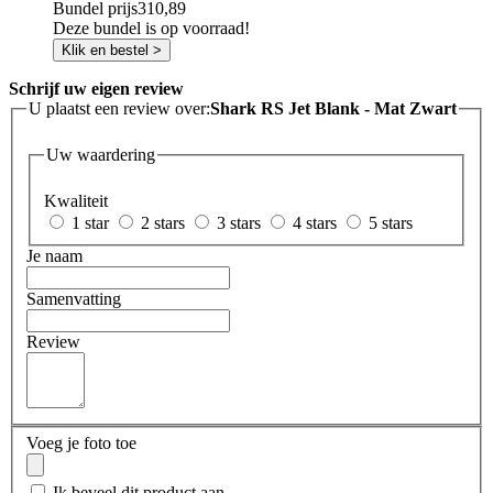
Bundel prijs
310,89
Deze bundel is op voorraad!
Klik en bestel >
Schrijf uw eigen review
U plaatst een review over:
Shark RS Jet Blank - Mat Zwart
Uw waardering
Kwaliteit
1 star
2 stars
3 stars
4 stars
5 stars
Je naam
Samenvatting
Review
Voeg je foto toe
Ik beveel dit product aan