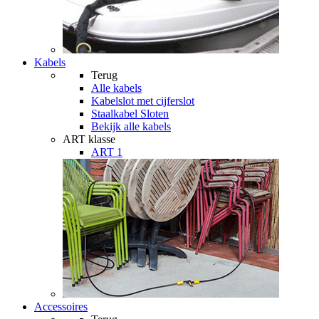
Kabels
Terug
Alle
kabels
Kabelslot met cijferslot
Staalkabel Sloten
Bekijk alle kabels
ART klasse
ART 1
Accessoires