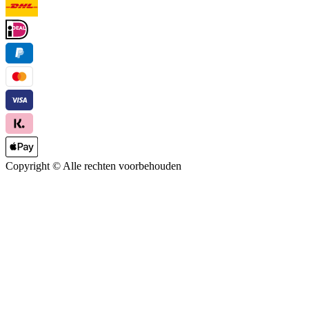
Copyright ©
Alle rechten voorbehouden