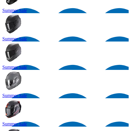
Summer Sale
Summer Sale
Summer Sale
Summer Sale
Summer Sale