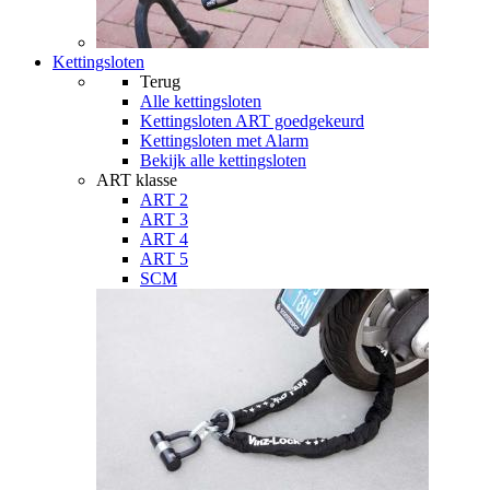
Kettingsloten
Terug
Alle
kettingsloten
Kettingsloten ART goedgekeurd
Kettingsloten met Alarm
Bekijk alle kettingsloten
ART klasse
ART 2
ART 3
ART 4
ART 5
SCM