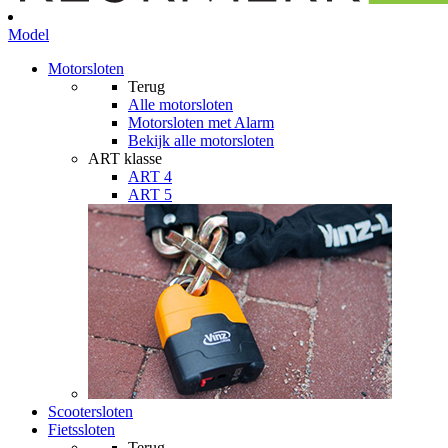
Model
Motorsloten
Terug
Alle
motorsloten
Motorsloten met Alarm
Bekijk alle motorsloten
ART klasse
ART 4
ART 5
Scootersloten
Fietssloten
Terug