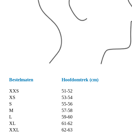
Bestelmaten
Hoofdomtrek (cm)
XXS
51-52
XS
53-54
S
55-56
M
57-58
L
59-60
XL
61-62
XXL
62-63