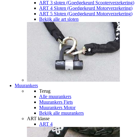
ART 3 sloten (Goedgekeurd Scooterverzekering)
ART 4 Sloten (Goedgekeurd Motorverzekering)
ART 5 Sloten (Goedgekeurd Motorverzekering)
Bekijk alle art sloten
Muurankers
Terug
Alle
muurankers
Muurankers Fiets
Muurankers Motor
Bekijk alle muurankers
ART klasse
ART 4