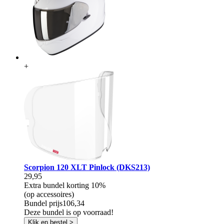
+
Scorpion 120 XLT Pinlock (DKS213)
29,95
Extra bundel korting
10%
(op accessoires)
Bundel prijs
106,34
Deze bundel is op voorraad!
Klik en bestel >