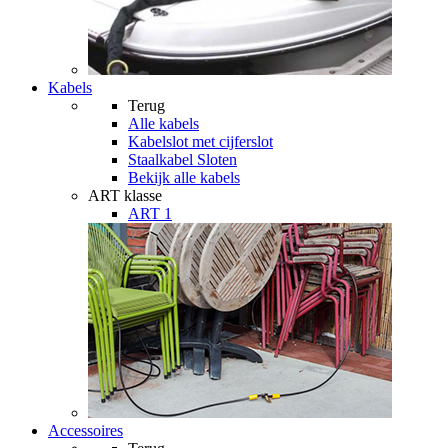
Kabels
Terug
Alle
kabels
Kabelslot met cijferslot
Staalkabel Sloten
Bekijk alle kabels
ART klasse
ART 1
Accessoires