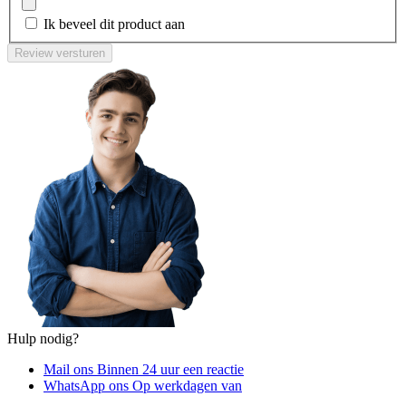
Ik beveel dit product aan
Review versturen
Hulp nodig?
Mail ons
Binnen 24 uur een reactie
WhatsApp ons
Op werkdagen van