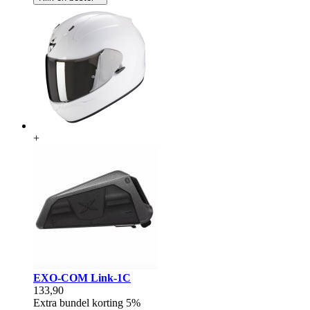
+
EXO-COM Link-1C
133,90
Extra bundel korting
5%