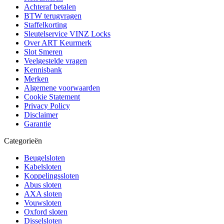
Achteraf betalen
BTW terugvragen
Staffelkorting
Sleutelservice VINZ Locks
Over ART Keurmerk
Slot Smeren
Veelgestelde vragen
Kennisbank
Merken
Algemene voorwaarden
Cookie Statement
Privacy Policy
Disclaimer
Garantie
Categorieën
Beugelsloten
Kabelsloten
Koppelingssloten
Abus sloten
AXA sloten
Vouwsloten
Oxford sloten
Disselsloten