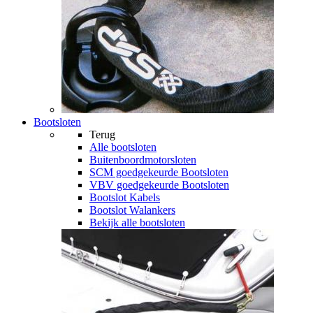
Bootsloten
Terug
Alle
bootsloten
Buitenboordmotorsloten
SCM goedgekeurde Bootsloten
VBV goedgekeurde Bootsloten
Bootslot Kabels
Bootslot Walankers
Bekijk alle bootsloten