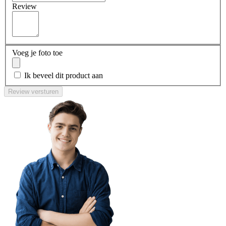
Review
Voeg je foto toe
Ik beveel dit product aan
Review versturen