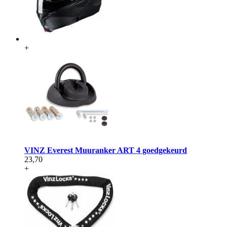
+
VINZ Everest Muuranker ART 4 goedgekeurd
23,70
+