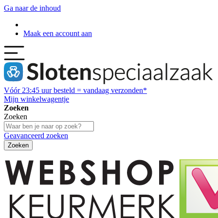
Ga naar de inhoud
Maak een account aan
Vóór
23:45
uur besteld = vandaag verzonden*
Mijn winkelwagentje
Zoeken
Zoeken
Geavanceerd zoeken
Zoeken