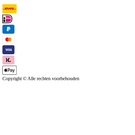
Copyright ©
Alle rechten voorbehouden