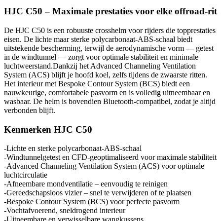
HJC C50 – Maximale prestaties voor elke offroad-rit
De HJC C50 is een robuuste crosshelm voor rijders die topprestaties
eisen. De lichte maar sterke polycarbonaat-ABS-schaal biedt
uitstekende bescherming, terwijl de aerodynamische vorm — getest
in de windtunnel — zorgt voor optimale stabiliteit en minimale
luchtweerstand.Dankzij het Advanced Channeling Ventilation
System (ACS) blijft je hoofd koel, zelfs tijdens de zwaarste ritten.
Het interieur met Bespoke Contour System (BCS) biedt een
nauwkeurige, comfortabele pasvorm en is volledig uitneembaar en
wasbaar. De helm is bovendien Bluetooth-compatibel, zodat je altijd
verbonden blijft.
Kenmerken HJC C50
-Lichte en sterke polycarbonaat-ABS-schaal
-Windtunnelgetest en CFD-geoptimaliseerd voor maximale stabiliteit
-Advanced Channeling Ventilation System (ACS) voor optimale
luchtcirculatie
-Afneembare mondventilatie – eenvoudig te reinigen
-Gereedschapsloos vizier – snel te verwijderen of te plaatsen
-Bespoke Contour System (BCS) voor perfecte pasvorm
-Vochtafvoerend, sneldrogend interieur
-Uitneembare en verwisselbare wangkussens