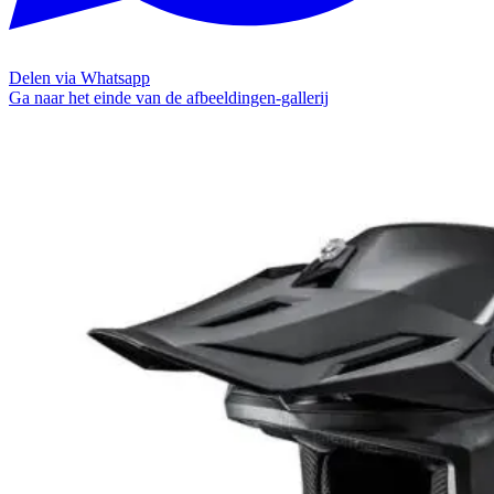
Delen via Whatsapp
Ga naar het einde van de afbeeldingen-gallerij