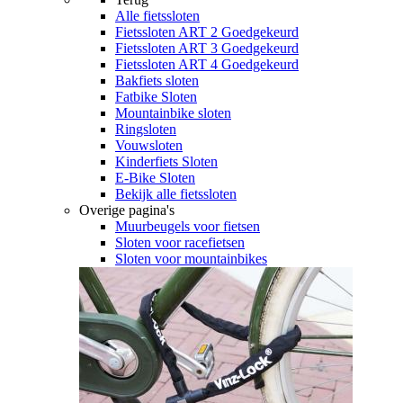
Alle
fietssloten
Fietssloten ART 2 Goedgekeurd
Fietssloten ART 3 Goedgekeurd
Fietssloten ART 4 Goedgekeurd
Bakfiets sloten
Fatbike Sloten
Mountainbike sloten
Ringsloten
Vouwsloten
Kinderfiets Sloten
E-Bike Sloten
Bekijk alle fietssloten
Overige pagina's
Muurbeugels voor fietsen
Sloten voor racefietsen
Sloten voor mountainbikes