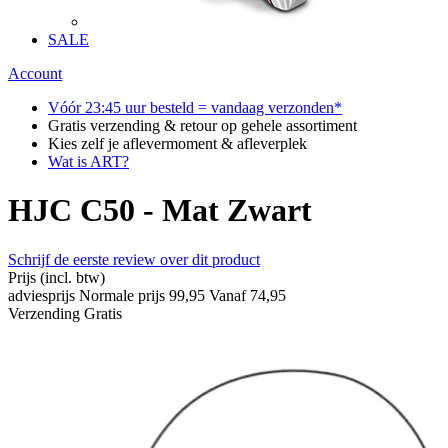
SALE
Account
Vóór 23:45 uur besteld = vandaag verzonden*
Gratis verzending & retour op gehele assortiment
Kies zelf je aflevermoment & afleverplek
Wat is ART?
HJC C50 - Mat Zwart
Schrijf de eerste review over dit product
Prijs
(incl. btw)
adviesprijs
Normale prijs
99,95
Vanaf
74,95
Verzending
Gratis