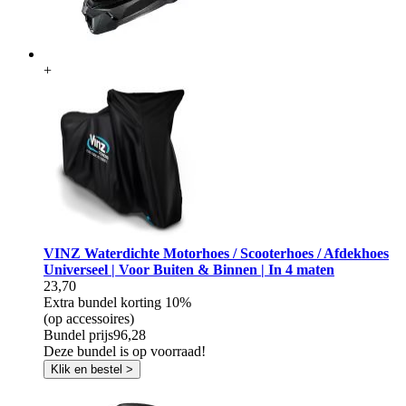
+
VINZ Waterdichte Motorhoes / Scooterhoes / Afdekhoes
Universeel | Voor Buiten & Binnen | In 4 maten
23,70
Extra bundel korting
10%
(op accessoires)
Bundel prijs
96,28
Deze bundel is op voorraad!
Klik en bestel >