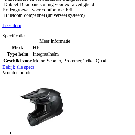
-Dubbel-D kinbandsluiting voor extra veiligheid-
Brillengroeven voor comfort met bril
-Bluetooth-compatibel (universeel systeem)
Lees door
Specificaties
Meer Informatie
Merk
HJC
Type helm
Integraalhelm
Geschikt voor
Motor, Scooter, Brommer, Trike, Quad
Bekijk alle specs
Voordeelbundels