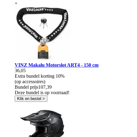
+
VINZ Makalu Motorslot ART4 - 150 cm
36,05
Extra bundel korting
10%
(op accessoires)
Bundel prijs
107,39
Deze bundel is op voorraad!
Klik en bestel >