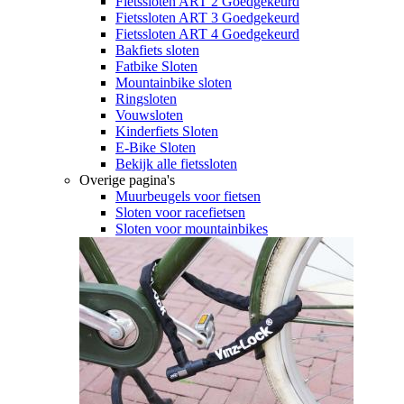
Fietssloten ART 2 Goedgekeurd
Fietssloten ART 3 Goedgekeurd
Fietssloten ART 4 Goedgekeurd
Bakfiets sloten
Fatbike Sloten
Mountainbike sloten
Ringsloten
Vouwsloten
Kinderfiets Sloten
E-Bike Sloten
Bekijk alle fietssloten
Overige pagina's
Muurbeugels voor fietsen
Sloten voor racefietsen
Sloten voor mountainbikes