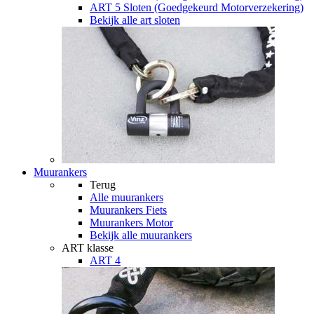
ART 5 Sloten (Goedgekeurd Motorverzekering)
Bekijk alle art sloten
Muurankers
Terug
Alle
muurankers
Muurankers Fiets
Muurankers Motor
Bekijk alle muurankers
ART klasse
ART 4