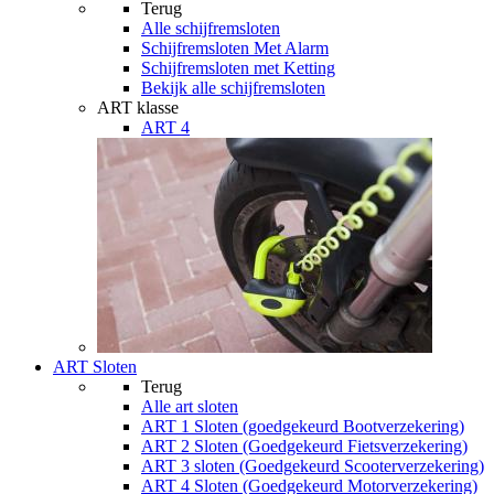
Terug
Alle
schijfremsloten
Schijfremsloten Met Alarm
Schijfremsloten met Ketting
Bekijk alle schijfremsloten
ART klasse
ART 4
ART Sloten
Terug
Alle
art sloten
ART 1 Sloten (goedgekeurd Bootverzekering)
ART 2 Sloten (Goedgekeurd Fietsverzekering)
ART 3 sloten (Goedgekeurd Scooterverzekering)
ART 4 Sloten (Goedgekeurd Motorverzekering)