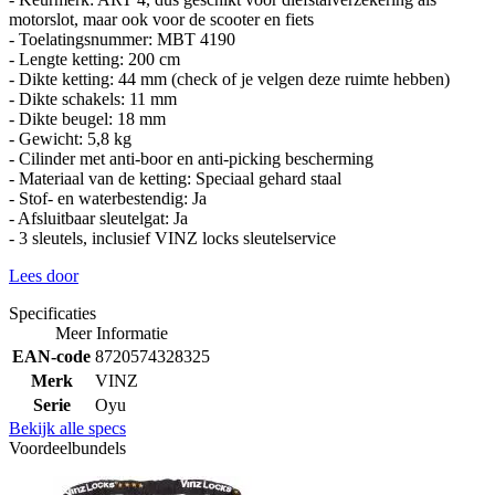
motorslot, maar ook voor de scooter en fiets
- Toelatingsnummer: MBT 4190
- Lengte ketting: 200 cm
- Dikte ketting: 44 mm (check of je velgen deze ruimte hebben)
- Dikte schakels: 11 mm
- Dikte beugel: 18 mm
- Gewicht: 5,8 kg
- Cilinder met anti-boor en anti-picking bescherming
- Materiaal van de ketting: Speciaal gehard staal
- Stof- en waterbestendig: Ja
- Afsluitbaar sleutelgat: Ja
- 3 sleutels, inclusief VINZ locks sleutelservice
Lees door
Specificaties
Meer Informatie
EAN-code
8720574328325
Merk
VINZ
Serie
Oyu
Bekijk alle specs
Voordeelbundels