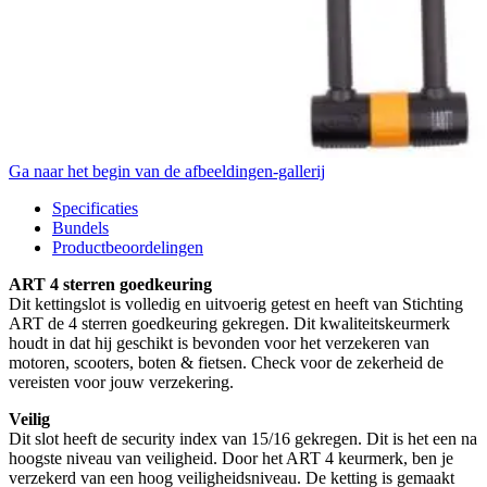
Ga naar het begin van de afbeeldingen-gallerij
Specificaties
Bundels
Productbeoordelingen
ART 4 sterren goedkeuring
Dit kettingslot is volledig en uitvoerig getest en heeft van Stichting
ART de 4 sterren goedkeuring gekregen. Dit kwaliteitskeurmerk
houdt in dat hij geschikt is bevonden voor het verzekeren van
motoren, scooters, boten & fietsen. Check voor de zekerheid de
vereisten voor jouw verzekering.
Veilig
Dit slot heeft de security index van 15/16 gekregen. Dit is het een na
hoogste niveau van veiligheid. Door het ART 4 keurmerk, ben je
verzekerd van een hoog veiligheidsniveau. De ketting is gemaakt