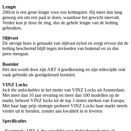
Lengte
200cm is een grote lengte voor een kettingslot. Hij meer dan lang
genoeg om om een paal te doen, waardoor het gewicht meevalt.
Verder kun je door de ring, dus de gehele lengte van de ketting
gebruiken.
Slijtvast
De stevige hoes is gemaakt van slijtvast nylon en zorgt ervoor dat de
ketting beschermd blijft tegen invloeden van buitenaf en zo dus
jaren meegaat.
Bootslot
Het slot wordt door zijn ART 4 goedkeuring en zijn reikwijdte ook
vaak gebruikt als goedgekeurd bootslot.
VINZ Locks
lock the unlockables
in het motto van VINZ Locks uit Amsterdam.
Met meer dan 10 jaar ervaring en meer dan 100 modellen op de
markt, behoort VINZ locks tot de top 3 sloten merken van Europa.
Met haar lage prijs strategie probeert VINZ Locks haar markt steeds
verder uit te breiden, zonder aan kwaliteit in te leveren
Specificaties
- Keurmerk: ART 4, dus geschikt voor diefstalverzekering als