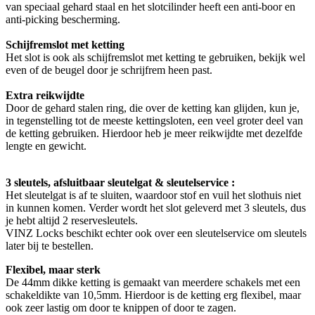
van speciaal gehard staal en het slotcilinder heeft een anti-boor en
anti-picking bescherming.
Schijfremslot met ketting
Het slot is ook als schijfremslot met ketting te gebruiken, bekijk wel
even of de beugel door je schrijfrem heen past.
Extra reikwijdte
Door de gehard stalen ring, die over de ketting kan glijden, kun je,
in tegenstelling tot de meeste kettingsloten, een veel groter deel van
de ketting gebruiken. Hierdoor heb je meer reikwijdte met dezelfde
lengte en gewicht.
3 sleutels, afsluitbaar sleutelgat & sleutelservice :
Het sleutelgat is af te sluiten, waardoor stof en vuil het slothuis niet
in kunnen komen. Verder wordt het slot geleverd met 3 sleutels, dus
je hebt altijd 2 reservesleutels.
VINZ Locks beschikt echter ook over een sleutelservice om sleutels
later bij te bestellen.
Flexibel, maar sterk
De 44mm dikke ketting is gemaakt van meerdere schakels met een
schakeldikte van 10,5mm. Hierdoor is de ketting erg flexibel, maar
ook zeer lastig om door te knippen of door te zagen.