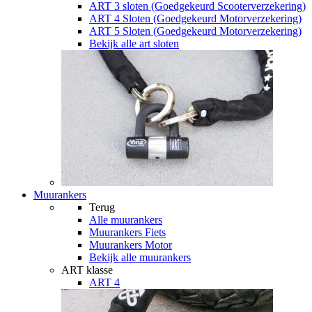
ART 3 sloten (Goedgekeurd Scooterverzekering)
ART 4 Sloten (Goedgekeurd Motorverzekering)
ART 5 Sloten (Goedgekeurd Motorverzekering)
Bekijk alle art sloten
Muurankers
Terug
Alle
muurankers
Muurankers Fiets
Muurankers Motor
Bekijk alle muurankers
ART klasse
ART 4