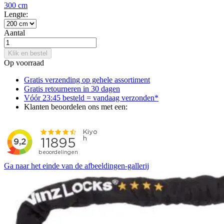
300 cm
Lengte:
Aantal
Klik en bestel
Op voorraad
Gratis verzending op gehele assortiment
Gratis retourneren in 30 dagen
Vóór 23:45 besteld = vandaag verzonden*
Klanten beoordelen ons met een:
Ga naar het einde van de afbeeldingen-gallerij