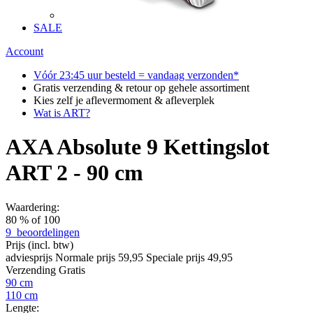
SALE
Account
Vóór 23:45 uur besteld = vandaag verzonden*
Gratis verzending & retour op gehele assortiment
Kies zelf je aflevermoment & afleverplek
Wat is ART?
AXA Absolute 9 Kettingslot
ART 2 - 90 cm
Waardering:
80
% of
100
9
beoordelingen
Prijs
(incl. btw)
adviesprijs
Normale prijs
59,95
Speciale prijs
49,95
Verzending
Gratis
90 cm
110 cm
Lengte: