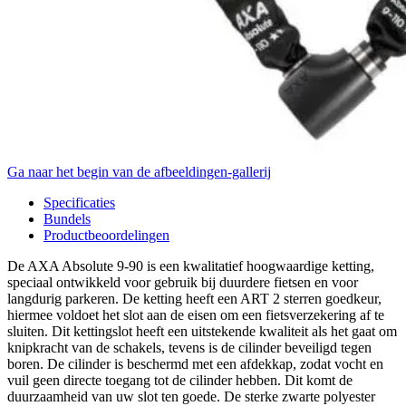
Ga naar het begin van de afbeeldingen-gallerij
Specificaties
Bundels
Productbeoordelingen
De AXA Absolute 9-90 is een kwalitatief hoogwaardige ketting,
speciaal ontwikkeld voor gebruik bij duurdere fietsen en voor
langdurig parkeren. De ketting heeft een ART 2 sterren goedkeur,
hiermee voldoet het slot aan de eisen om een fietsverzekering af te
sluiten. Dit kettingslot heeft een uitstekende kwaliteit als het gaat om
knipkracht van de schakels, tevens is de cilinder beveiligd tegen
boren. De cilinder is beschermd met een afdekkap, zodat vocht en
vuil geen directe toegang tot de cilinder hebben. Dit komt de
duurzaamheid van uw slot ten goede. De sterke zwarte polyester