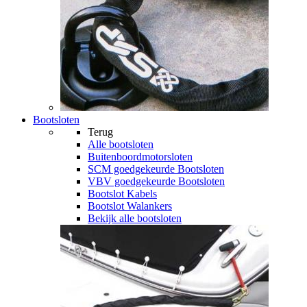
Bootsloten
Terug
Alle
bootsloten
Buitenboordmotorsloten
SCM goedgekeurde Bootsloten
VBV goedgekeurde Bootsloten
Bootslot Kabels
Bootslot Walankers
Bekijk alle bootsloten