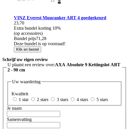
VINZ Everest Muuranker ART 4 goedgekeurd
23,70
Extra bundel korting
10%
(op accessoires)
Bundel prijs
71,28
Deze bundel is op voorraad!
Klik en bestel
Schrijf uw eigen review
U plaatst een review over:
AXA Absolute 9 Kettingslot ART
2 - 90 cm
Uw waardering
Kwaliteit
1 star
2 stars
3 stars
4 stars
5 stars
Je naam
Samenvatting