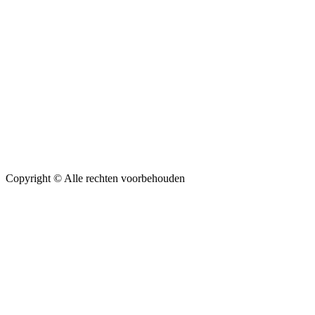
Copyright ©
Alle rechten voorbehouden