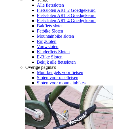
Alle
fietssloten
Fietssloten ART 2 Goedgekeurd
Fietssloten ART 3 Goedgekeurd
Fietssloten ART 4 Goedgekeurd
Bakfiets sloten
Fatbike Sloten
Mountainbike sloten
Ringsloten
Vouwsloten
Kinderfiets Sloten
E-Bike Sloten
Bekijk alle fietssloten
Overige pagina's
Muurbeugels voor fietsen
Sloten voor racefietsen
Sloten voor mountainbikes