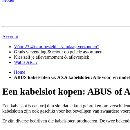
Model
Account
Vóór 23:45 uur besteld = vandaag verzonden*
Gratis verzending & retour op gehele assortiment
Kies zelf je aflevermoment & afleverplek
Wat is ART?
Home
ABUS kabelsloten vs. AXA kabelsloten: Alle voor- en nade
Een kabelslot kopen: ABUS of
Een kabelslot is een vrij dun slot dat je kunt gebruiken om verschille
kabelsloten zijn ook geschikt voor het beveiligen van zwaardere voer
Er zijn diverse bedrijven die kabelsloten produceren. De twee beken