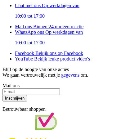
Chat met ons
Op werkdagen van
10:00 tot 17:00
Mail ons
Binnen 24 uur een reactie
WhatsApp ons
Op werkdagen van
10:00 tot 17:00
Facebook
Bekijk ons op Facebook
YouTube
Bekijk leuke product video's
Blijf op de hoogte van onze acties
We gaan vertrouwelijk met je
gegevens
om.
Mail ons
Inschrijven
Betrouwbaar shoppen