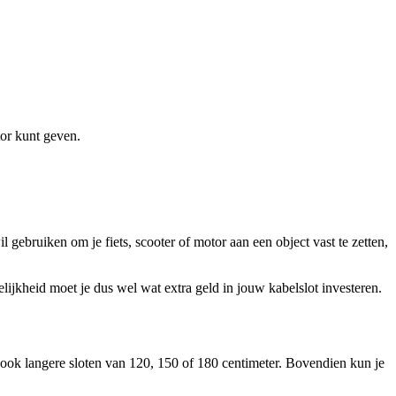
tor kunt geven.
 gebruiken om je fiets, scooter of motor aan een object vast te zetten,
ijkheid moet je dus wel wat extra geld in jouw kabelslot investeren.
ook langere sloten van 120, 150 of 180 centimeter. Bovendien kun je