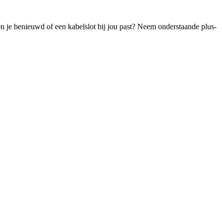
n je benieuwd of een kabelslot bij jou past? Neem onderstaande plus-