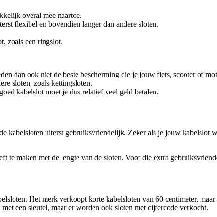
kkelijk overal mee naartoe.
iterst flexibel en bovendien langer dan andere sloten.
, zoals een ringslot.
eden dan ook niet de beste bescherming die je jouw fiets, scooter of mo
re sloten, zoals kettingsloten.
 goed kabelslot moet je dus relatief veel geld betalen.
kabelsloten uiterst gebruiksvriendelijk. Zeker als je jouw kabelslot wil
 te maken met de lengte van de sloten. Voor die extra gebruiksvriendel
lsloten. Het merk verkoopt korte kabelsloten van 60 centimeter, maar 
an met een sleutel, maar er worden ook sloten met cijfercode verkocht.