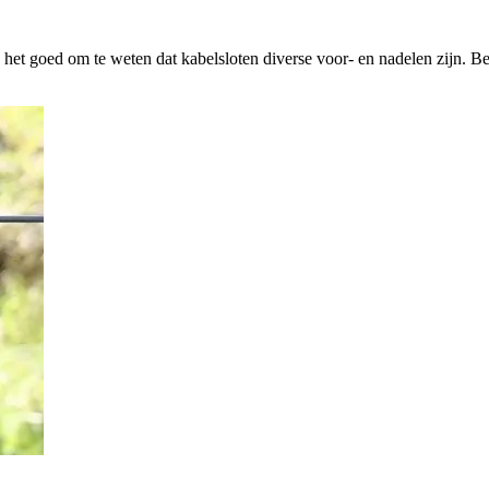
et goed om te weten dat kabelsloten diverse voor- en nadelen zijn. Be