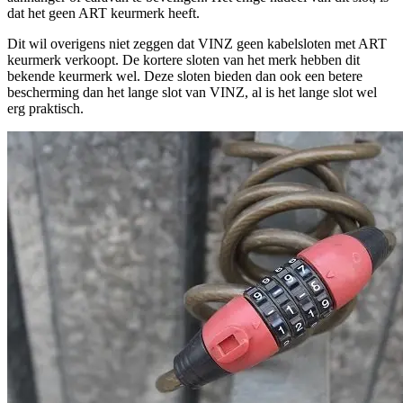
dat het geen ART keurmerk heeft.
Dit wil overigens niet zeggen dat VINZ geen kabelsloten met ART
keurmerk verkoopt. De kortere sloten van het merk hebben dit
bekende keurmerk wel. Deze sloten bieden dan ook een betere
bescherming dan het lange slot van VINZ, al is het lange slot wel
erg praktisch.