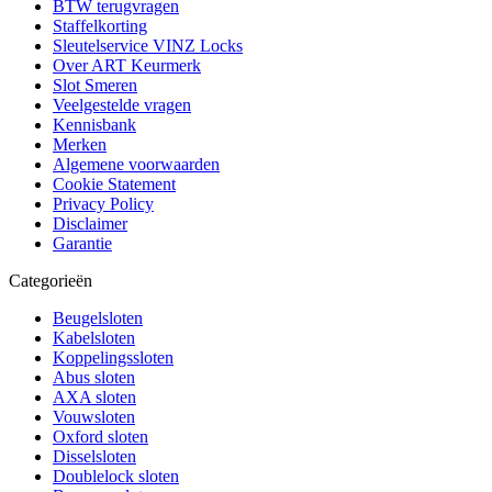
BTW terugvragen
Staffelkorting
Sleutelservice VINZ Locks
Over ART Keurmerk
Slot Smeren
Veelgestelde vragen
Kennisbank
Merken
Algemene voorwaarden
Cookie Statement
Privacy Policy
Disclaimer
Garantie
Categorieën
Beugelsloten
Kabelsloten
Koppelingssloten
Abus sloten
AXA sloten
Vouwsloten
Oxford sloten
Disselsloten
Doublelock sloten