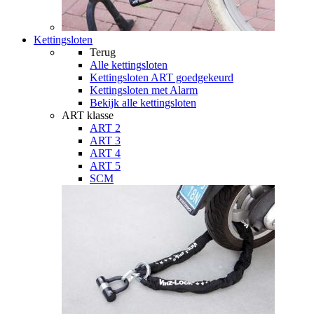
Kettingsloten
Terug
Alle
kettingsloten
Kettingsloten ART goedgekeurd
Kettingsloten met Alarm
Bekijk alle kettingsloten
ART klasse
ART 2
ART 3
ART 4
ART 5
SCM