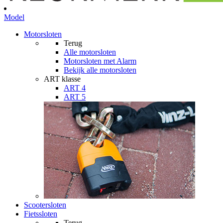
Model
Motorsloten
Terug
Alle
motorsloten
Motorsloten met Alarm
Bekijk alle motorsloten
ART klasse
ART 4
ART 5
Scootersloten
Fietssloten
Terug