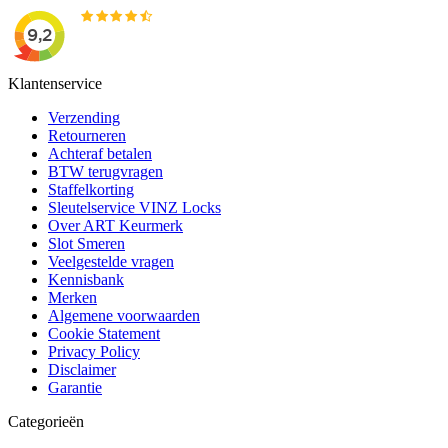
Klantenservice
Verzending
Retourneren
Achteraf betalen
BTW terugvragen
Staffelkorting
Sleutelservice VINZ Locks
Over ART Keurmerk
Slot Smeren
Veelgestelde vragen
Kennisbank
Merken
Algemene voorwaarden
Cookie Statement
Privacy Policy
Disclaimer
Garantie
Categorieën