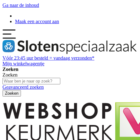
Ga naar de inhoud
Maak een account aan
Vóór
23:45
uur besteld = vandaag verzonden*
Mijn winkelwagentje
Zoeken
Zoeken
Geavanceerd zoeken
Zoeken