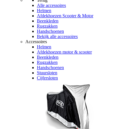
Terug
Alle
accessoires
Helmen
Afdekhoezen Scooter & Motor
Beenkleden
Rugzakken
Handschoenen
Bekijk alle accessoires
Accessoires
Helmen
Afdekhoezen motor & scooter
Beenkleden
Rugzakken
Handschoenen
Stuursloten
Cijfersloten