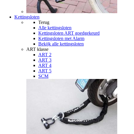
Kettingsloten
Terug
Alle
kettingsloten
Kettingsloten ART goedgekeurd
Kettingsloten met Alarm
Bekijk alle kettingsloten
ART klasse
ART 2
ART 3
ART 4
ART 5
SCM