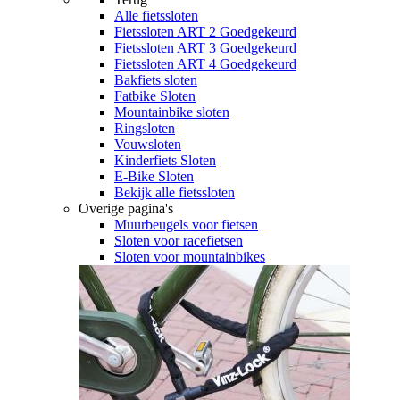
Alle
fietssloten
Fietssloten ART 2 Goedgekeurd
Fietssloten ART 3 Goedgekeurd
Fietssloten ART 4 Goedgekeurd
Bakfiets sloten
Fatbike Sloten
Mountainbike sloten
Ringsloten
Vouwsloten
Kinderfiets Sloten
E-Bike Sloten
Bekijk alle fietssloten
Overige pagina's
Muurbeugels voor fietsen
Sloten voor racefietsen
Sloten voor mountainbikes