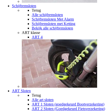
Schijfremsloten
Terug
Alle
schijfremsloten
Schijfremsloten Met Alarm
Schijfremsloten met Ketting
Bekijk alle schijfremsloten
ART klasse
ART 4
ART Sloten
Terug
Alle
art sloten
ART 1 Sloten (goedgekeurd Bootverzekering)
ART 2 Sloten (Goedgekeurd Fietsverzekering)