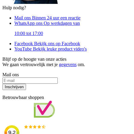
Hulp nodig?
Mail ons
Binnen 24 uur een reactie
WhatsApp ons
Op werkdagen van
10:00 tot 17:00
Facebook
Bekijk ons op Facebook
YouTube
Bekijk leuke product video's
Blijf op de hoogte van onze acties
We gaan vertrouwelijk met je
gegevens
om.
Mail ons
Inschrijven
Betrouwbaar shoppen