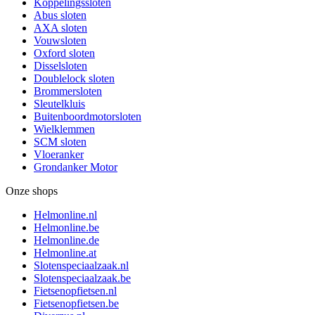
Koppelingssloten
Abus sloten
AXA sloten
Vouwsloten
Oxford sloten
Disselsloten
Doublelock sloten
Brommersloten
Sleutelkluis
Buitenboordmotorsloten
Wielklemmen
SCM sloten
Vloeranker
Grondanker Motor
Onze shops
Helmonline.nl
Helmonline.be
Helmonline.de
Helmonline.at
Slotenspeciaalzaak.nl
Slotenspeciaalzaak.be
Fietsenopfietsen.nl
Fietsenopfietsen.be