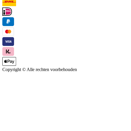
Copyright ©
Alle rechten voorbehouden