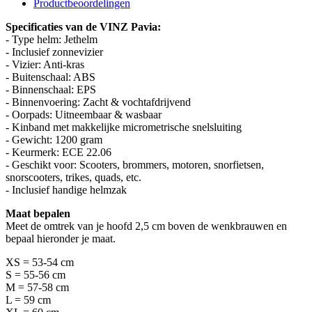
Productbeoordelingen
Specificaties van de VINZ Pavia:
- Type helm: Jethelm
- Inclusief zonnevizier
- Vizier: Anti-kras
- Buitenschaal: ABS
- Binnenschaal: EPS
- Binnenvoering: Zacht & vochtafdrijvend
- Oorpads: Uitneembaar & wasbaar
- Kinband met makkelijke micrometrische snelsluiting
- Gewicht: 1200 gram
- Keurmerk: ECE 22.06
- Geschikt voor: Scooters, brommers, motoren, snorfietsen,
snorscooters, trikes, quads, etc.
- Inclusief handige helmzak
Maat bepalen
Meet de omtrek van je hoofd 2,5 cm boven de wenkbrauwen en
bepaal hieronder je maat.
XS = 53-54 cm
S = 55-56 cm
M = 57-58 cm
L = 59 cm