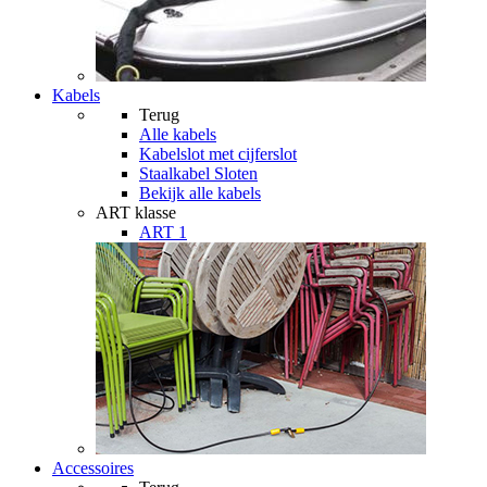
Kabels
Terug
Alle
kabels
Kabelslot met cijferslot
Staalkabel Sloten
Bekijk alle kabels
ART klasse
ART 1
Accessoires