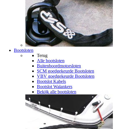
Bootsloten
Terug
Alle
bootsloten
Buitenboordmotorsloten
SCM goedgekeurde Bootsloten
VBV goedgekeurde Bootsloten
Bootslot Kabels
Bootslot Walankers
Bekijk alle bootsloten