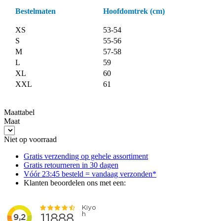
Bestelmaten
Hoofdomtrek (cm)
XS
53-54
S
55-56
M
57-58
L
59
XL
60
XXL
61
Maattabel
Maat
Niet op voorraad
Gratis verzending op gehele assortiment
Gratis retourneren in 30 dagen
Vóór 23:45 besteld = vandaag verzonden*
Klanten beoordelen ons met een: