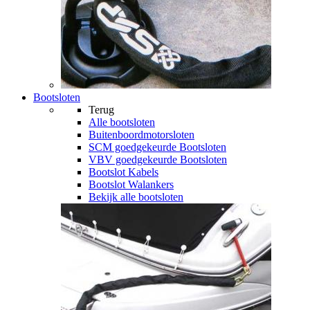
Bootsloten
Terug
Alle
bootsloten
Buitenboordmotorsloten
SCM goedgekeurde Bootsloten
VBV goedgekeurde Bootsloten
Bootslot Kabels
Bootslot Walankers
Bekijk alle bootsloten