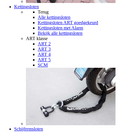
Kettingsloten
Terug
Alle
kettingsloten
Kettingsloten ART goedgekeurd
Kettingsloten met Alarm
Bekijk alle kettingsloten
ART klasse
ART 2
ART 3
ART 4
ART 5
SCM
Schijfremsloten