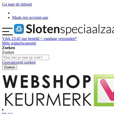
Ga naar de inhoud
Maak een account aan
Vóór
23:45
uur besteld = vandaag verzonden*
Mijn winkelwagentje
Zoeken
Zoeken
Geavanceerd zoeken
Zoeken