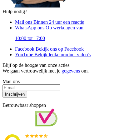
Hulp nodig?
Mail ons
Binnen 24 uur een reactie
WhatsApp ons
Op werkdagen van
10:00 tot 17:00
Facebook
Bekijk ons op Facebook
YouTube
Bekijk leuke product video's
Blijf op de hoogte van onze acties
We gaan vertrouwelijk met je
gegevens
om.
Mail ons
Inschrijven
Betrouwbaar shoppen