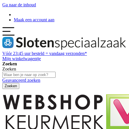
Ga naar de inhoud
Maak een account aan
Vóór
23:45
uur besteld = vandaag verzonden*
Mijn winkelwagentje
Zoeken
Zoeken
Geavanceerd zoeken
Zoeken