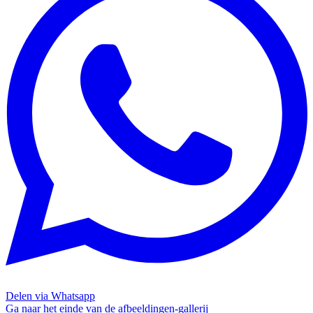
Delen via Whatsapp
Ga naar het einde van de afbeeldingen-gallerij