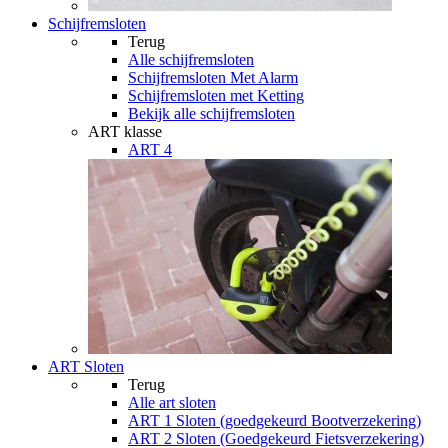
Schijfremsloten
Terug
Alle
schijfremsloten
Schijfremsloten Met Alarm
Schijfremsloten met Ketting
Bekijk alle schijfremsloten
ART klasse
ART 4
ART Sloten
Terug
Alle
art sloten
ART 1 Sloten (goedgekeurd Bootverzekering)
ART 2 Sloten (Goedgekeurd Fietsverzekering)