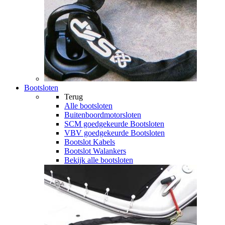
Bootsloten
Terug
Alle
bootsloten
Buitenboordmotorsloten
SCM goedgekeurde Bootsloten
VBV goedgekeurde Bootsloten
Bootslot Kabels
Bootslot Walankers
Bekijk alle bootsloten