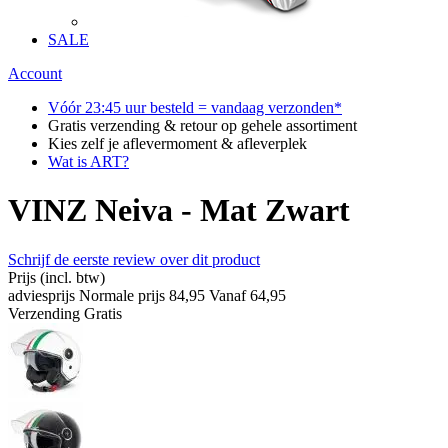
SALE
Account
Vóór 23:45 uur besteld = vandaag verzonden*
Gratis verzending & retour op gehele assortiment
Kies zelf je aflevermoment & afleverplek
Wat is ART?
VINZ Neiva - Mat Zwart
Schrijf de eerste review over dit product
Prijs
(incl. btw)
adviesprijs
Normale prijs
84,95
Vanaf
64,95
Verzending
Gratis