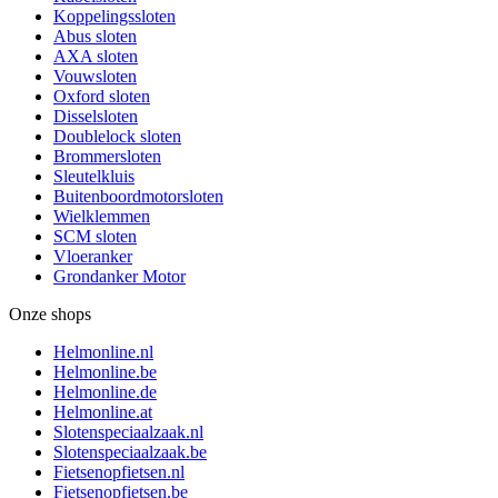
Koppelingssloten
Abus sloten
AXA sloten
Vouwsloten
Oxford sloten
Disselsloten
Doublelock sloten
Brommersloten
Sleutelkluis
Buitenboordmotorsloten
Wielklemmen
SCM sloten
Vloeranker
Grondanker Motor
Onze shops
Helmonline.nl
Helmonline.be
Helmonline.de
Helmonline.at
Slotenspeciaalzaak.nl
Slotenspeciaalzaak.be
Fietsenopfietsen.nl
Fietsenopfietsen.be