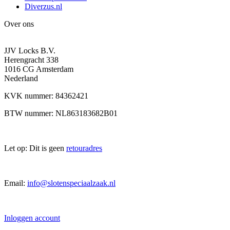
Diverzus.nl
Over ons
JJV Locks B.V.
Herengracht 338
1016 CG Amsterdam
Nederland
KVK nummer: 84362421
BTW nummer: NL863183682B01
Let op: Dit is geen
retouradres
Email:
info@slotenspeciaalzaak.nl
Inloggen account