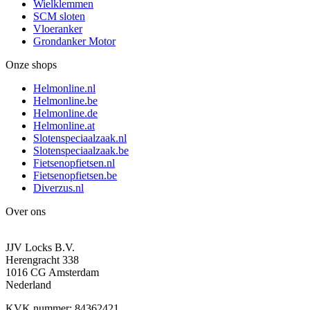
Wielklemmen
SCM sloten
Vloeranker
Grondanker Motor
Onze shops
Helmonline.nl
Helmonline.be
Helmonline.de
Helmonline.at
Slotenspeciaalzaak.nl
Slotenspeciaalzaak.be
Fietsenopfietsen.nl
Fietsenopfietsen.be
Diverzus.nl
Over ons
JJV Locks B.V.
Herengracht 338
1016 CG Amsterdam
Nederland
KVK nummer: 84362421