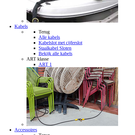
Kabels
Terug
Alle
kabels
Kabelslot met cijferslot
Staalkabel Sloten
Bekijk alle kabels
ART klasse
ART 1
Accessoires