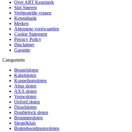
Over ART Keurmerk
Slot Smeren
Veelgestelde vragen
Kennisbank
Merken
Algemene voorwaarden
Cookie Statement
Privacy Policy
Disclaimer
Garantie
Categorieën
Beugelsloten
Kabelsloten
Koppelingssloten
Abus sloten
AXA sloten
Vouwsloten
Oxford sloten
Disselsloten
Doublelock sloten
Brommersloten
Sleutelkluis
Buitenboordmotorsloten