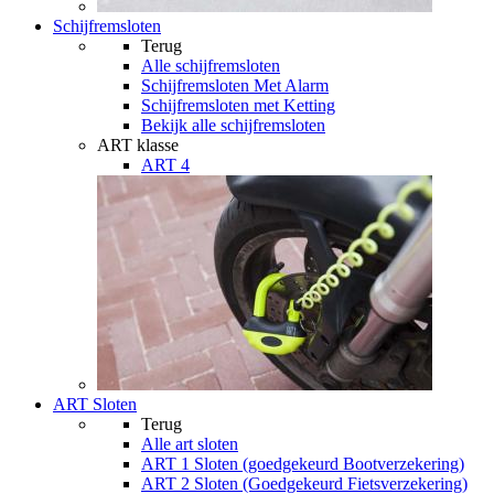
Schijfremsloten
Terug
Alle
schijfremsloten
Schijfremsloten Met Alarm
Schijfremsloten met Ketting
Bekijk alle schijfremsloten
ART klasse
ART 4
ART Sloten
Terug
Alle
art sloten
ART 1 Sloten (goedgekeurd Bootverzekering)
ART 2 Sloten (Goedgekeurd Fietsverzekering)