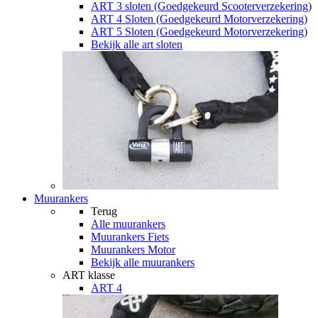
ART 3 sloten (Goedgekeurd Scooterverzekering)
ART 4 Sloten (Goedgekeurd Motorverzekering)
ART 5 Sloten (Goedgekeurd Motorverzekering)
Bekijk alle art sloten
Muurankers
Terug
Alle
muurankers
Muurankers Fiets
Muurankers Motor
Bekijk alle muurankers
ART klasse
ART 4