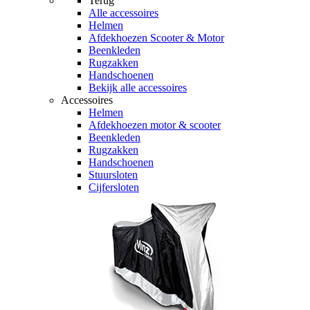
Terug
Alle
accessoires
Helmen
Afdekhoezen Scooter & Motor
Beenkleden
Rugzakken
Handschoenen
Bekijk alle accessoires
Accessoires
Helmen
Afdekhoezen motor & scooter
Beenkleden
Rugzakken
Handschoenen
Stuursloten
Cijfersloten