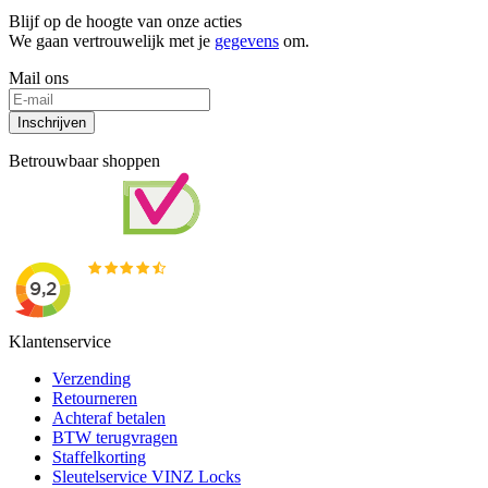
Blijf op de hoogte van onze acties
We gaan vertrouwelijk met je
gegevens
om.
Mail ons
Inschrijven
Betrouwbaar shoppen
Klantenservice
Verzending
Retourneren
Achteraf betalen
BTW terugvragen
Staffelkorting
Sleutelservice VINZ Locks