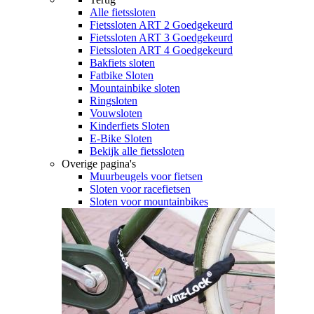
Alle
fietssloten
Fietssloten ART 2 Goedgekeurd
Fietssloten ART 3 Goedgekeurd
Fietssloten ART 4 Goedgekeurd
Bakfiets sloten
Fatbike Sloten
Mountainbike sloten
Ringsloten
Vouwsloten
Kinderfiets Sloten
E-Bike Sloten
Bekijk alle fietssloten
Overige pagina's
Muurbeugels voor fietsen
Sloten voor racefietsen
Sloten voor mountainbikes