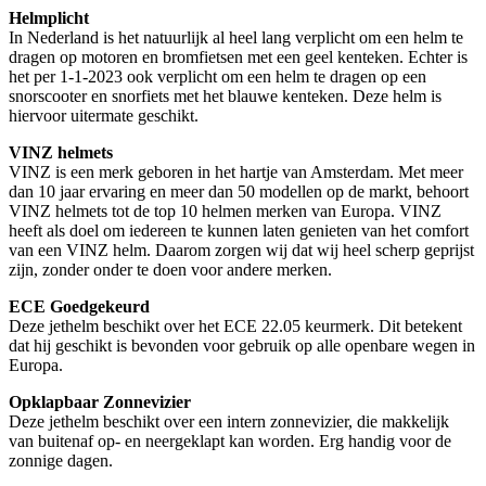
Helmplicht
In Nederland is het natuurlijk al heel lang verplicht om een helm te
dragen op motoren en bromfietsen met een geel kenteken. Echter is
het per 1-1-2023 ook verplicht om een helm te dragen op een
snorscooter en snorfiets met het blauwe kenteken. Deze helm is
hiervoor uitermate geschikt.
VINZ helmets
VINZ is een merk geboren in het hartje van Amsterdam. Met meer
dan 10 jaar ervaring en meer dan 50 modellen op de markt, behoort
VINZ helmets tot de top 10 helmen merken van Europa. VINZ
heeft als doel om iedereen te kunnen laten genieten van het comfort
van een VINZ helm. Daarom zorgen wij dat wij heel scherp geprijst
zijn, zonder onder te doen voor andere merken.
ECE Goedgekeurd
Deze jethelm beschikt over het ECE 22.05 keurmerk. Dit betekent
dat hij geschikt is bevonden voor gebruik op alle openbare wegen in
Europa.
Opklapbaar Zonnevizier
Deze jethelm beschikt over een intern zonnevizier, die makkelijk
van buitenaf op- en neergeklapt kan worden. Erg handig voor de
zonnige dagen.