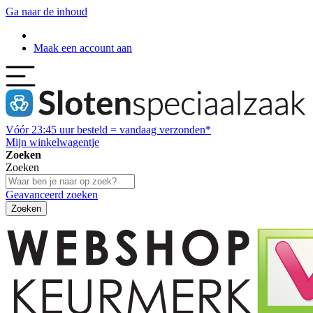
Ga naar de inhoud
Maak een account aan
Vóór
23:45
uur besteld = vandaag verzonden*
Mijn winkelwagentje
Zoeken
Zoeken
Geavanceerd zoeken
Zoeken