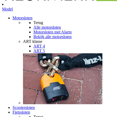
Model
Motorsloten
Terug
Alle
motorsloten
Motorsloten met Alarm
Bekijk alle motorsloten
ART klasse
ART 4
ART 5
Scootersloten
Fietssloten
Terug