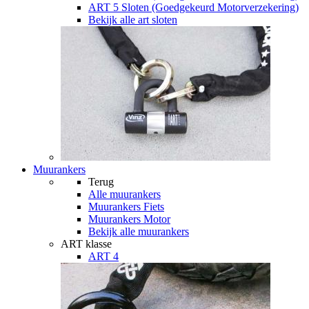
ART 5 Sloten (Goedgekeurd Motorverzekering)
Bekijk alle art sloten
Muurankers
Terug
Alle
muurankers
Muurankers Fiets
Muurankers Motor
Bekijk alle muurankers
ART klasse
ART 4