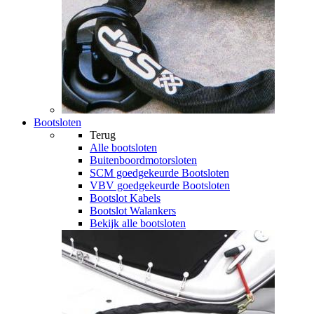
Bootsloten
Terug
Alle
bootsloten
Buitenboordmotorsloten
SCM goedgekeurde Bootsloten
VBV goedgekeurde Bootsloten
Bootslot Kabels
Bootslot Walankers
Bekijk alle bootsloten