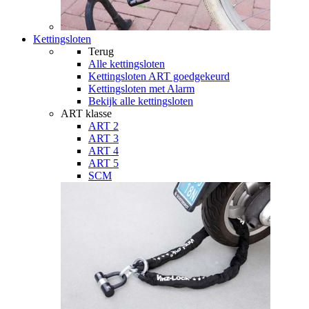
Kettingsloten
Terug
Alle
kettingsloten
Kettingsloten ART goedgekeurd
Kettingsloten met Alarm
Bekijk alle kettingsloten
ART klasse
ART 2
ART 3
ART 4
ART 5
SCM