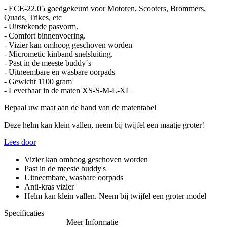
- ECE-22.05 goedgekeurd voor Motoren, Scooters, Brommers,
Quads, Trikes, etc
- Uitstekende pasvorm.
- Comfort binnenvoering.
- Vizier kan omhoog geschoven worden
- Micrometic kinband snelsluiting.
- Past in de meeste buddy`s
- Uitneembare en wasbare oorpads
- Gewicht 1100 gram
- Leverbaar in de maten XS-S-M-L-XL
Bepaal uw maat aan de hand van de matentabel
Deze helm kan klein vallen, neem bij twijfel een maatje groter!
Lees door
Vizier kan omhoog geschoven worden
Past in de meeste buddy's
Uitneembare, wasbare oorpads
Anti-kras vizier
Helm kan klein vallen. Neem bij twijfel een groter model
Specificaties
Meer Informatie