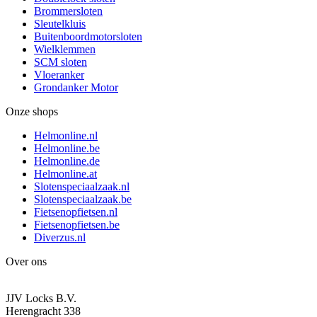
Brommersloten
Sleutelkluis
Buitenboordmotorsloten
Wielklemmen
SCM sloten
Vloeranker
Grondanker Motor
Onze shops
Helmonline.nl
Helmonline.be
Helmonline.de
Helmonline.at
Slotenspeciaalzaak.nl
Slotenspeciaalzaak.be
Fietsenopfietsen.nl
Fietsenopfietsen.be
Diverzus.nl
Over ons
JJV Locks B.V.
Herengracht 338