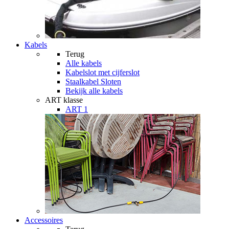
Kabels
Terug
Alle
kabels
Kabelslot met cijferslot
Staalkabel Sloten
Bekijk alle kabels
ART klasse
ART 1
Accessoires