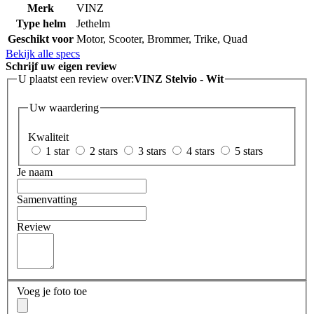
Merk
VINZ
Type helm
Jethelm
Geschikt voor
Motor, Scooter, Brommer, Trike, Quad
Bekijk alle specs
Schrijf uw eigen review
U plaatst een review over:
VINZ Stelvio - Wit
Uw waardering
Kwaliteit
1 star
2 stars
3 stars
4 stars
5 stars
Je naam
Samenvatting
Review
Voeg je foto toe