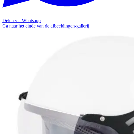
Delen via Whatsapp
Ga naar het einde van de afbeeldingen-gallerij