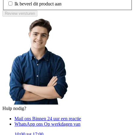
Ik beveel dit product aan
Review versturen
Hulp nodig?
Mail ons
Binnen 24 uur een reactie
WhatsApp ons
Op werkdagen van
10:00 tot 17:00