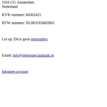
1016 CG Amsterdam
Nederland
KVK nummer: 84362421
BTW nummer: NL863183682B01
Let op: Dit is geen
retouradres
Email:
info@slotenspeciaalzaak.nl
Inloggen account