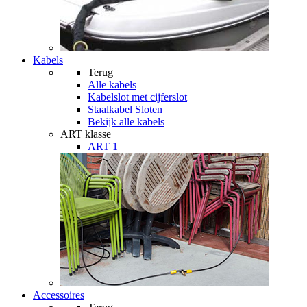
Kabels
Terug
Alle
kabels
Kabelslot met cijferslot
Staalkabel Sloten
Bekijk alle kabels
ART klasse
ART 1
Accessoires