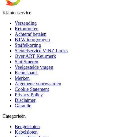
Klantenservice
Verzending
Retourneren
Achteraf betalen
BTW terugvragen
Staffelkorting
Sleutelservice VINZ Locks
Over ART Keurmerk
Slot Smeren
Veelgestelde vragen
Kennisbank
Merken
Algemene voorwaarden
Cookie Statement
Privacy Policy
Disclaimer
Garantie
Categorieën
Beugelsloten
Kabelsloten