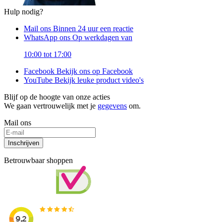
Hulp nodig?
Mail ons
Binnen 24 uur een reactie
WhatsApp ons
Op werkdagen van
10:00 tot 17:00
Facebook
Bekijk ons op Facebook
YouTube
Bekijk leuke product video's
Blijf op de hoogte van onze acties
We gaan vertrouwelijk met je
gegevens
om.
Mail ons
Inschrijven
Betrouwbaar shoppen