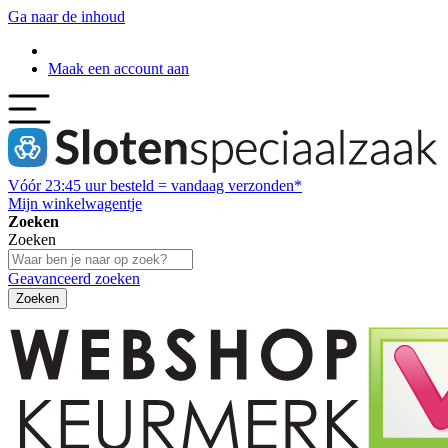
Ga naar de inhoud
Maak een account aan
Vóór
23:45
uur besteld = vandaag verzonden*
Mijn winkelwagentje
Zoeken
Zoeken
Geavanceerd zoeken
Zoeken