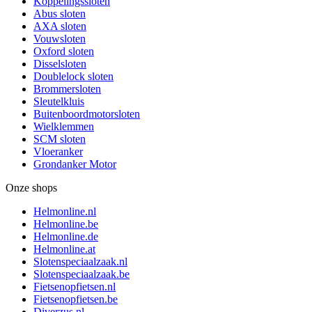
Koppelingssloten
Abus sloten
AXA sloten
Vouwsloten
Oxford sloten
Disselsloten
Doublelock sloten
Brommersloten
Sleutelkluis
Buitenboordmotorsloten
Wielklemmen
SCM sloten
Vloeranker
Grondanker Motor
Onze shops
Helmonline.nl
Helmonline.be
Helmonline.de
Helmonline.at
Slotenspeciaalzaak.nl
Slotenspeciaalzaak.be
Fietsenopfietsen.nl
Fietsenopfietsen.be
Diverzus.nl