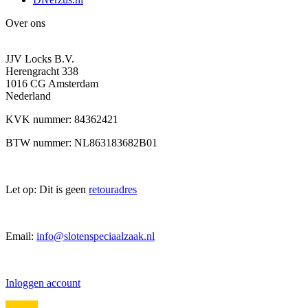
Over ons
JJV Locks B.V.
Herengracht 338
1016 CG Amsterdam
Nederland
KVK nummer: 84362421
BTW nummer: NL863183682B01
Let op: Dit is geen
retouradres
Email:
info@slotenspeciaalzaak.nl
Inloggen account