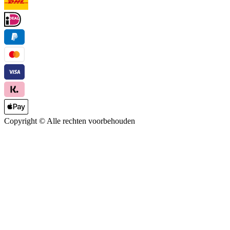
Copyright ©
Alle rechten voorbehouden