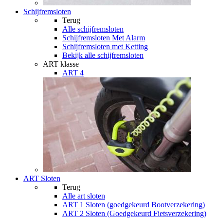
Schijfremsloten
Terug
Alle
schijfremsloten
Schijfremsloten Met Alarm
Schijfremsloten met Ketting
Bekijk alle schijfremsloten
ART klasse
ART 4
ART Sloten
Terug
Alle
art sloten
ART 1 Sloten (goedgekeurd Bootverzekering)
ART 2 Sloten (Goedgekeurd Fietsverzekering)