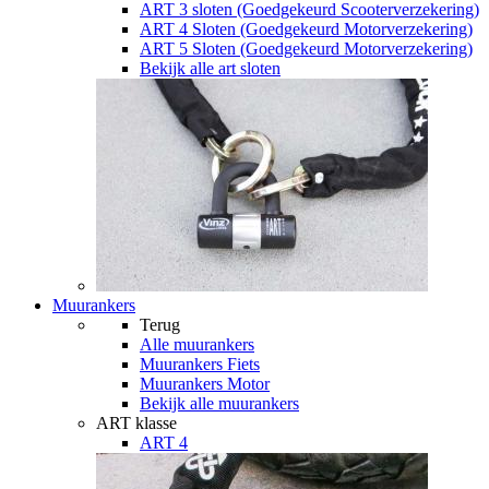
ART 3 sloten (Goedgekeurd Scooterverzekering)
ART 4 Sloten (Goedgekeurd Motorverzekering)
ART 5 Sloten (Goedgekeurd Motorverzekering)
Bekijk alle art sloten
Muurankers
Terug
Alle
muurankers
Muurankers Fiets
Muurankers Motor
Bekijk alle muurankers
ART klasse
ART 4