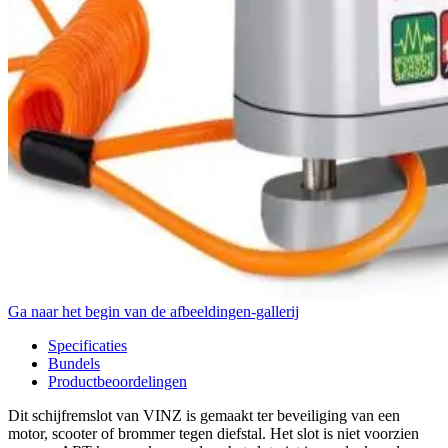
Ga naar het begin van de afbeeldingen-gallerij
Specificaties
Bundels
Productbeoordelingen
Dit schijfremslot van VINZ is gemaakt ter beveiliging van een
motor, scooter of brommer tegen diefstal. Het slot is niet voorzien