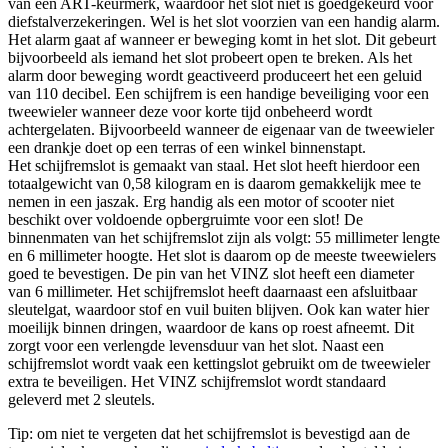
van een ART-keurmerk, waardoor het slot niet is goedgekeurd voor
diefstalverzekeringen. Wel is het slot voorzien van een handig alarm.
Het alarm gaat af wanneer er beweging komt in het slot. Dit gebeurt
bijvoorbeeld als iemand het slot probeert open te breken. Als het
alarm door beweging wordt geactiveerd produceert het een geluid
van 110 decibel. Een schijfrem is een handige beveiliging voor een
tweewieler wanneer deze voor korte tijd onbeheerd wordt
achtergelaten. Bijvoorbeeld wanneer de eigenaar van de tweewieler
een drankje doet op een terras of een winkel binnenstapt.
Het schijfremslot is gemaakt van staal. Het slot heeft hierdoor een
totaalgewicht van 0,58 kilogram en is daarom gemakkelijk mee te
nemen in een jaszak. Erg handig als een motor of scooter niet
beschikt over voldoende opbergruimte voor een slot! De
binnenmaten van het schijfremslot zijn als volgt: 55 millimeter lengte
en 6 millimeter hoogte. Het slot is daarom op de meeste tweewielers
goed te bevestigen. De pin van het VINZ slot heeft een diameter
van 6 millimeter. Het schijfremslot heeft daarnaast een afsluitbaar
sleutelgat, waardoor stof en vuil buiten blijven. Ook kan water hier
moeilijk binnen dringen, waardoor de kans op roest afneemt. Dit
zorgt voor een verlengde levensduur van het slot. Naast een
schijfremslot wordt vaak een kettingslot gebruikt om de tweewieler
extra te beveiligen. Het VINZ schijfremslot wordt standaard
geleverd met 2 sleutels.
Tip: om niet te vergeten dat het schijfremslot is bevestigd aan de