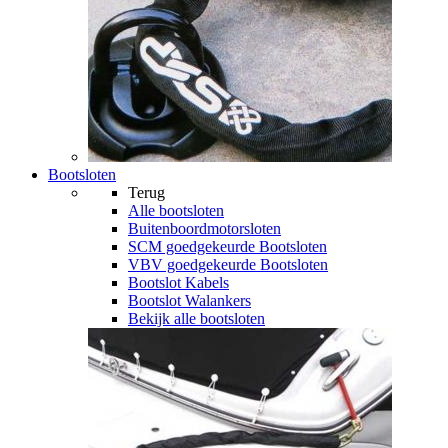
Bootsloten
Terug
Alle
bootsloten
Buitenboordmotorsloten
SCM goedgekeurde Bootsloten
VBV goedgekeurde Bootsloten
Bootslot Kabels
Bootslot Walankers
Bekijk alle bootsloten