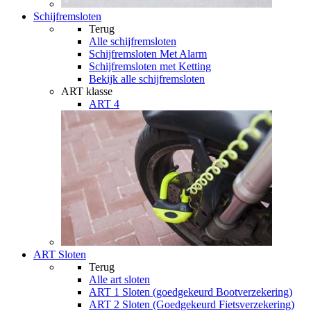
Schijfremsloten
Terug
Alle
schijfremsloten
Schijfremsloten Met Alarm
Schijfremsloten met Ketting
Bekijk alle schijfremsloten
ART klasse
ART 4
ART Sloten
Terug
Alle
art sloten
ART 1 Sloten (goedgekeurd Bootverzekering)
ART 2 Sloten (Goedgekeurd Fietsverzekering)