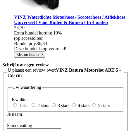
VINZ Waterdichte Motorhoes / Scooterhoes / Afdekhoes
Universeel | Voor Buiten & Binnen | In 4 maten
23,70
Extra bundel korting
10%
(op accessoires)
Bundel prijs
86,83
Deze bundel is op voorraad!
Klik en bestel >
Schrijf uw eigen review
U plaatst een review over:
VINZ Batura Motorslot ART 5 -
150 cm
Uw waardering
Kwaliteit
1 star
2 stars
3 stars
4 stars
5 stars
Je naam
Samenvatting