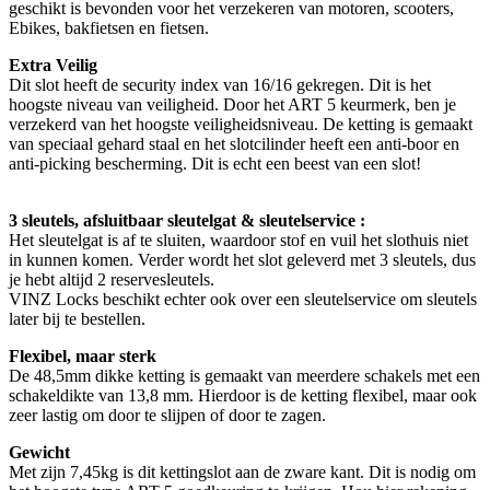
geschikt is bevonden voor het verzekeren van motoren, scooters,
Ebikes, bakfietsen en fietsen.
Extra Veilig
Dit slot heeft de security index van 16/16 gekregen. Dit is het
hoogste niveau van veiligheid. Door het ART 5 keurmerk, ben je
verzekerd van het hoogste veiligheidsniveau. De ketting is gemaakt
van speciaal gehard staal en het slotcilinder heeft een anti-boor en
anti-picking bescherming. Dit is echt een beest van een slot!
3 sleutels, afsluitbaar sleutelgat & sleutelservice :
Het sleutelgat is af te sluiten, waardoor stof en vuil het slothuis niet
in kunnen komen. Verder wordt het slot geleverd met 3 sleutels, dus
je hebt altijd 2 reservesleutels.
VINZ Locks beschikt echter ook over een sleutelservice om sleutels
later bij te bestellen.
Flexibel, maar sterk
De 48,5mm dikke ketting is gemaakt van meerdere schakels met een
schakeldikte van 13,8 mm. Hierdoor is de ketting flexibel, maar ook
zeer lastig om door te slijpen of door te zagen.
Gewicht
Met zijn 7,45kg is dit kettingslot aan de zware kant. Dit is nodig om