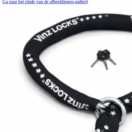
Ga naar het einde van de afbeeldingen-gallerij