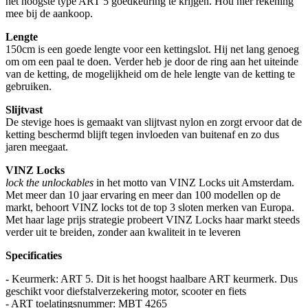
het hoogste type ART 5 goedkeuring te krijgen. Hou hier rekening
mee bij de aankoop.
Lengte
150cm is een goede lengte voor een kettingslot. Hij net lang genoeg
om om een paal te doen. Verder heb je door de ring aan het uiteinde
van de ketting, de mogelijkheid om de hele lengte van de ketting te
gebruiken.
Slijtvast
De stevige hoes is gemaakt van slijtvast nylon en zorgt ervoor dat de
ketting beschermd blijft tegen invloeden van buitenaf en zo dus
jaren meegaat.
VINZ Locks
lock the unlockables
in het motto van VINZ Locks uit Amsterdam.
Met meer dan 10 jaar ervaring en meer dan 100 modellen op de
markt, behoort VINZ locks tot de top 3 sloten merken van Europa.
Met haar lage prijs strategie probeert VINZ Locks haar markt steeds
verder uit te breiden, zonder aan kwaliteit in te leveren
Specificaties
- Keurmerk: ART 5. Dit is het hoogst haalbare ART keurmerk. Dus
geschikt voor diefstalverzekering motor, scooter en fiets
- ART toelatingsnummer: MBT 4265