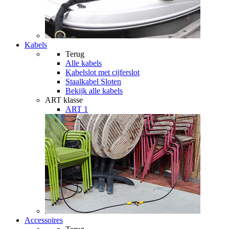
Kabels
Terug
Alle
kabels
Kabelslot met cijferslot
Staalkabel Sloten
Bekijk alle kabels
ART klasse
ART 1
Accessoires