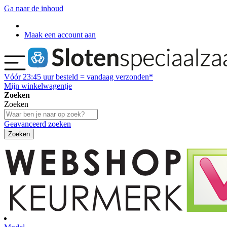
Ga naar de inhoud
Maak een account aan
Vóór
23:45
uur besteld = vandaag verzonden*
Mijn winkelwagentje
Zoeken
Zoeken
Geavanceerd zoeken
Zoeken