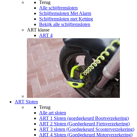
Terug
Alle
schijfremsloten
Schijfremsloten Met Alarm
Schijfremsloten met Ketting
Bekijk alle schijfremsloten
ART klasse
ART 4
ART Sloten
Terug
Alle
art sloten
ART 1 Sloten (goedgekeurd Bootverzekering)
ART 2 Sloten (Goedgekeurd Fietsverzekering)
ART 3 sloten (Goedgekeurd Scooterverzekering)
ART 4 Sloten (Goedgekeurd Motorverzekering)