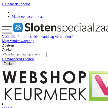
Ga naar de inhoud
Maak een account aan
Vóór
23:45
uur besteld = vandaag verzonden*
Mijn winkelwagentje
Zoeken
Zoeken
Geavanceerd zoeken
Zoeken