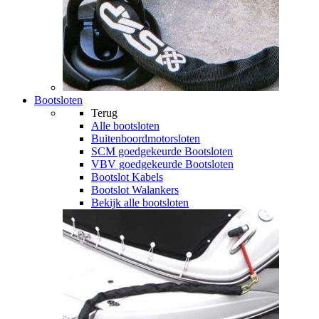
Bootsloten
Terug
Alle
bootsloten
Buitenboordmotorsloten
SCM goedgekeurde Bootsloten
VBV goedgekeurde Bootsloten
Bootslot Kabels
Bootslot Walankers
Bekijk alle bootsloten