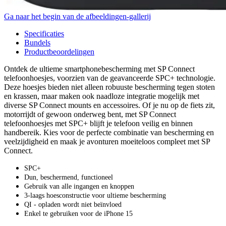
Ga naar het begin van de afbeeldingen-gallerij
Specificaties
Bundels
Productbeoordelingen
Ontdek de ultieme smartphonebescherming met SP Connect
telefoonhoesjes, voorzien van de geavanceerde SPC+ technologie.
Deze hoesjes bieden niet alleen robuuste bescherming tegen stoten
en krassen, maar maken ook naadloze integratie mogelijk met
diverse SP Connect mounts en accessoires. Of je nu op de fiets zit,
motorrijdt of gewoon onderweg bent, met SP Connect
telefoonhoesjes met SPC+ blijft je telefoon veilig en binnen
handbereik. Kies voor de perfecte combinatie van bescherming en
veelzijdigheid en maak je avonturen moeiteloos compleet met SP
Connect.
SPC+
Dun, beschermend, functioneel
Gebruik van alle ingangen en knoppen
3-laags hoesconstructie voor ultieme bescherming
QI - opladen wordt niet beïnvloed
Enkel te gebruiken voor de iPhone 15