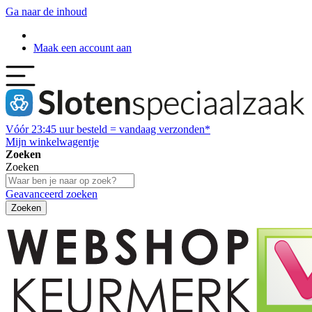
Ga naar de inhoud
Maak een account aan
Vóór
23:45
uur besteld = vandaag verzonden*
Mijn winkelwagentje
Zoeken
Zoeken
Geavanceerd zoeken
Zoeken