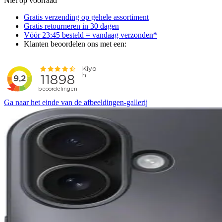
Niet op voorraad
Gratis verzending op gehele assortiment
Gratis retourneren in 30 dagen
Vóór 23:45 besteld = vandaag verzonden*
Klanten beoordelen ons met een:
Ga naar het einde van de afbeeldingen-gallerij