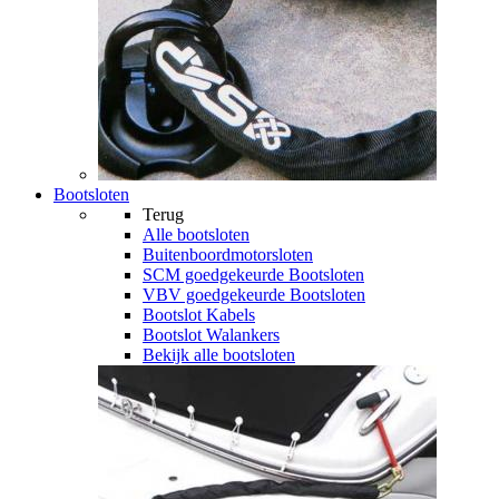
Bootsloten
Terug
Alle
bootsloten
Buitenboordmotorsloten
SCM goedgekeurde Bootsloten
VBV goedgekeurde Bootsloten
Bootslot Kabels
Bootslot Walankers
Bekijk alle bootsloten