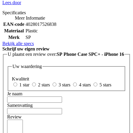
Lees door
Specificaties
Meer Informatie
EAN-code
4028017526838
Materiaal
Plastic
Merk
SP
Bekijk alle specs
Schrijf uw eigen review
U plaatst een review over:
SP Phone Case SPC+ - iPhone 16
Uw waardering
Kwaliteit
1 star
2 stars
3 stars
4 stars
5 stars
Je naam
Samenvatting
Review