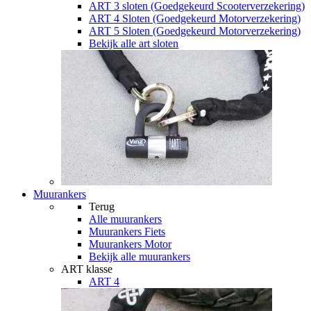
ART 3 sloten (Goedgekeurd Scooterverzekering)
ART 4 Sloten (Goedgekeurd Motorverzekering)
ART 5 Sloten (Goedgekeurd Motorverzekering)
Bekijk alle art sloten
Muurankers
Terug
Alle
muurankers
Muurankers Fiets
Muurankers Motor
Bekijk alle muurankers
ART klasse
ART 4