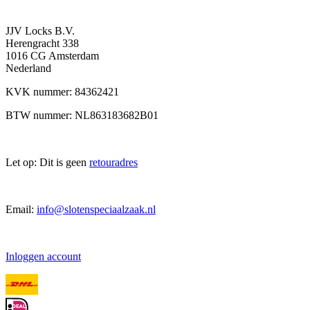
JJV Locks B.V.
Herengracht 338
1016 CG Amsterdam
Nederland
KVK nummer: 84362421
BTW nummer: NL863183682B01
Let op: Dit is geen
retouradres
Email:
info@slotenspeciaalzaak.nl
Inloggen account