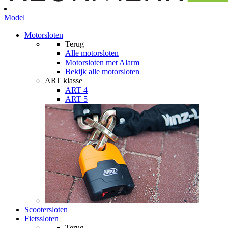
Model
Motorsloten
Terug
Alle
motorsloten
Motorsloten met Alarm
Bekijk alle motorsloten
ART klasse
ART 4
ART 5
Scootersloten
Fietssloten
Terug