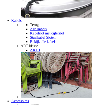
Kabels
Terug
Alle
kabels
Kabelslot met cijferslot
Staalkabel Sloten
Bekijk alle kabels
ART klasse
ART 1
Accessoires