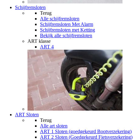
Schijfremsloten
Terug
Alle
schijfremsloten
Schijfremsloten Met Alarm
Schijfremsloten met Ketting
Bekijk alle schijfremsloten
ART klasse
ART 4
ART Sloten
Terug
Alle
art sloten
ART 1 Sloten (goedgekeurd Bootverzekering)
ART 2 Sloten (Goedgekeurd Fietsverzekering)