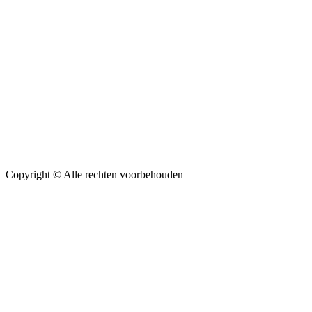
Copyright ©
Alle rechten voorbehouden