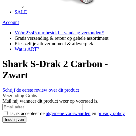
SALE
Account
Vóór 23:45 uur besteld = vandaag verzonden*
Gratis verzending & retour op gehele assortiment
Kies zelf je aflevermoment & afleverplek
Wat is ART?
Shark S-Drak 2 Carbon -
Zwart
Schrijf de eerste review over dit product
Verzending
Gratis
Mail mij wanneer dit product weer op voorraad is.
Ja, ik accepteer de
algemene voorwaarden
en
privacy policy
Inschrijven