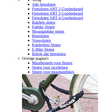
Alle
fietssloten
Fietssloten ART 2 Goedgekeurd
Fietssloten ART 3 Goedgekeurd
Fietssloten ART 4 Goedgekeurd
Bakfiets sloten
Fatbike Sloten
Mountainbike sloten
Ringsloten
Vouwsloten
Kinderfiets Sloten
E-Bike Sloten
Bekijk alle fietssloten
Overige pagina's
Muurbeugels voor fietsen
Sloten voor racefietsen
Sloten voor mountainbikes