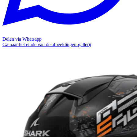
Delen via Whatsapp
Ga naar het einde van de afbeeldingen-gallerij