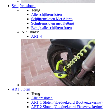
Schijfremsloten
Terug
Alle
schijfremsloten
Schijfremsloten Met Alarm
Schijfremsloten met Ketting
Bekijk alle schijfremsloten
ART klasse
ART 4
ART Sloten
Terug
Alle
art sloten
ART 1 Sloten (goedgekeurd Bootverzekering)
ART 2 Sloten (Goedgekeurd Fietsverzekering)