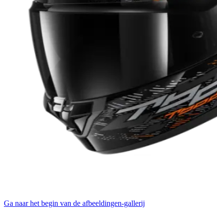
Ga naar het begin van de afbeeldingen-gallerij