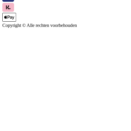
Copyright ©
Alle rechten voorbehouden