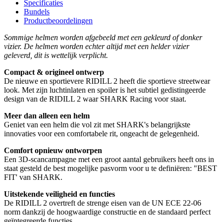
Specificaties
Bundels
Productbeoordelingen
Sommige helmen worden afgebeeld met een gekleurd of donker
vizier. De helmen worden echter altijd met een helder vizier
geleverd, dit is wettelijk verplicht.
Compact & origineel ontwerp
De nieuwe en sportievere RIDILL 2 heeft die sportieve streetwear
look. Met zijn luchtinlaten en spoiler is het subtiel gedistingeerde
design van de RIDILL 2 waar SHARK Racing voor staat.
Meer dan alleen een helm
Geniet van een helm die vol zit met SHARK's belangrijkste
innovaties voor een comfortabele rit, ongeacht de gelegenheid.
Comfort opnieuw ontworpen
Een 3D-scancampagne met een groot aantal gebruikers heeft ons in
staat gesteld de best mogelijke pasvorm voor u te definiëren: "BEST
FIT' van SHARK.
Uitstekende veiligheid en functies
De RIDILL 2 overtreft de strenge eisen van de UN ECE 22-06
norm dankzij de hoogwaardige constructie en de standaard perfect
geïntegreerde functies.