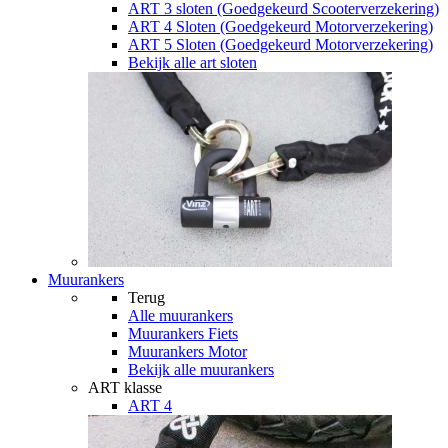
ART 3 sloten (Goedgekeurd Scooterverzekering)
ART 4 Sloten (Goedgekeurd Motorverzekering)
ART 5 Sloten (Goedgekeurd Motorverzekering)
Bekijk alle art sloten
Muurankers
Terug
Alle
muurankers
Muurankers Fiets
Muurankers Motor
Bekijk alle muurankers
ART klasse
ART 4