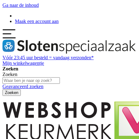
Ga naar de inhoud
Maak een account aan
Vóór
23:45
uur besteld = vandaag verzonden*
Mijn winkelwagentje
Zoeken
Zoeken
Geavanceerd zoeken
Zoeken