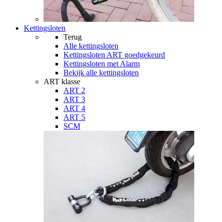
Kettingsloten
Terug
Alle
kettingsloten
Kettingsloten ART goedgekeurd
Kettingsloten met Alarm
Bekijk alle kettingsloten
ART klasse
ART 2
ART 3
ART 4
ART 5
SCM