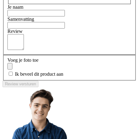
Je naam
Samenvatting
Review
Voeg je foto toe
Ik beveel dit product aan
Review versturen