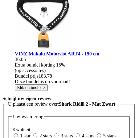
VINZ Makalu Motorslot ART4 - 150 cm
36,05
Extra bundel korting
15%
(op accessoires)
Bundel prijs
183,78
Deze bundel is op voorraad!
Klik en bestel >
Schrijf uw eigen review
U plaatst een review over:
Shark Ridill 2 - Mat Zwart
Uw waardering
Kwaliteit
1 star
2 stars
3 stars
4 stars
5 stars