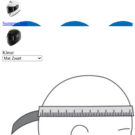
Summer Sale
Kleur: