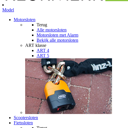
Model
Motorsloten
Terug
Alle
motorsloten
Motorsloten met Alarm
Bekijk alle motorsloten
ART klasse
ART 4
ART 5
Scootersloten
Fietssloten
Terug