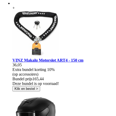
+
VINZ Makalu Motorslot ART4 - 150 cm
36,05
Extra bundel korting
10%
(op accessoires)
Bundel prijs
165,44
Deze bundel is op voorraad!
Klik en bestel >