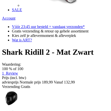
SALE
Account
Vóór 23:45 uur besteld = vandaag verzonden*
Gratis verzending & retour op gehele assortiment
Kies zelf je aflevermoment & afleverplek
Wat is ART?
Shark Ridill 2 - Mat Zwart
Waardering:
100
% of
100
1
Review
Prijs
(incl. btw)
adviesprijs
Normale prijs
189,99
Vanaf
132,99
Verzending
Gratis