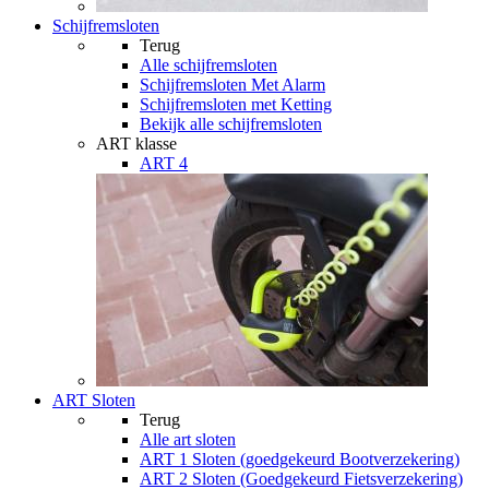
Schijfremsloten
Terug
Alle
schijfremsloten
Schijfremsloten Met Alarm
Schijfremsloten met Ketting
Bekijk alle schijfremsloten
ART klasse
ART 4
ART Sloten
Terug
Alle
art sloten
ART 1 Sloten (goedgekeurd Bootverzekering)
ART 2 Sloten (Goedgekeurd Fietsverzekering)