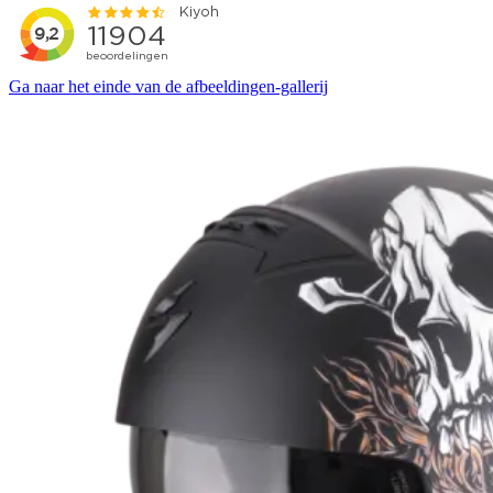
Ga naar het einde van de afbeeldingen-gallerij