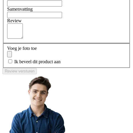
Samenvatting
Review
Voeg je foto toe
Ik beveel dit product aan
Review versturen