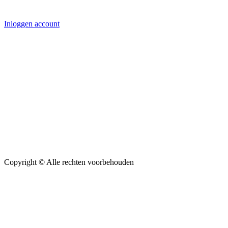
Inloggen account
Copyright ©
Alle rechten voorbehouden