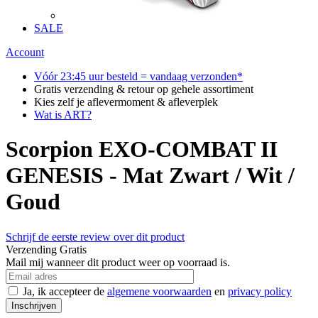
SALE
Account
Vóór 23:45 uur besteld = vandaag verzonden*
Gratis verzending & retour op gehele assortiment
Kies zelf je aflevermoment & afleverplek
Wat is ART?
Scorpion EXO-COMBAT II
GENESIS - Mat Zwart / Wit /
Goud
Schrijf de eerste review over dit product
Verzending
Gratis
Mail mij wanneer dit product weer op voorraad is.
Ja, ik accepteer de
algemene voorwaarden
en
privacy policy
Inschrijven