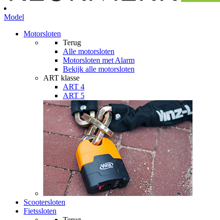
Model
Motorsloten
Terug
Alle
motorsloten
Motorsloten met Alarm
Bekijk alle motorsloten
ART klasse
ART 4
ART 5
Scootersloten
Fietssloten
Terug