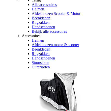
Terug
Alle
accessoires
Helmen
Afdekhoezen Scooter & Motor
Beenkleden
Rugzakken
Handschoenen
Bekijk alle accessoires
Accessoires
Helmen
Afdekhoezen motor & scooter
Beenkleden
Rugzakken
Handschoenen
Stuursloten
Cijfersloten