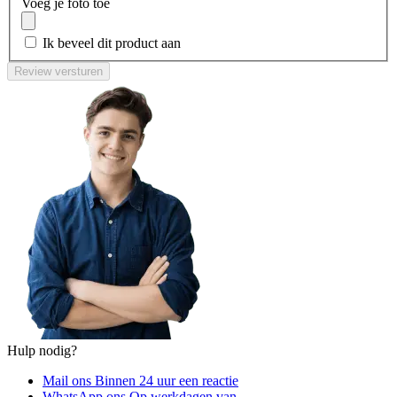
Voeg je foto toe
Ik beveel dit product aan
Review versturen
Hulp nodig?
Mail ons
Binnen 24 uur een reactie
WhatsApp ons
Op werkdagen van