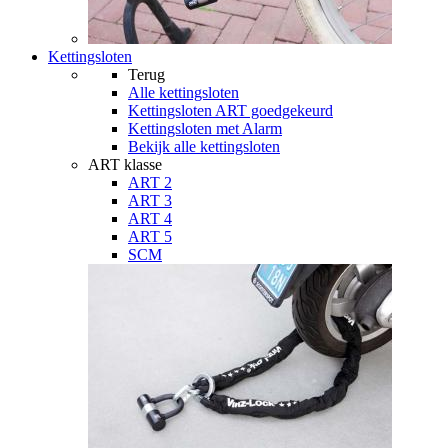
Kettingsloten
Terug
Alle
kettingsloten
Kettingsloten ART goedgekeurd
Kettingsloten met Alarm
Bekijk alle kettingsloten
ART klasse
ART 2
ART 3
ART 4
ART 5
SCM