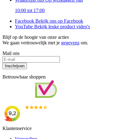
10:00 tot 17:00
Facebook
Bekijk ons op Facebook
YouTube
Bekijk leuke product video's
Blijf op de hoogte van onze acties
We gaan vertrouwelijk met je
gegevens
om.
Mail ons
Inschrijven
Betrouwbaar shoppen
Klantenservice
Verzending