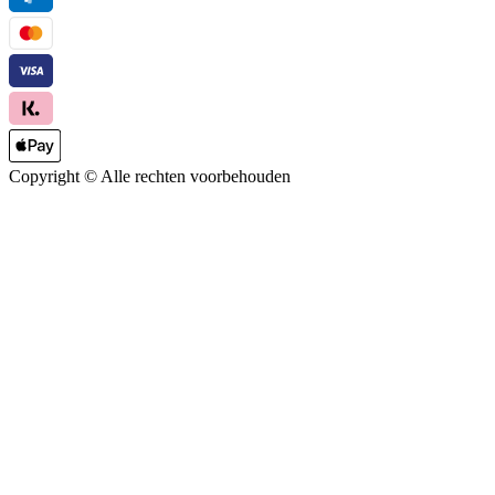
Copyright ©
Alle rechten voorbehouden