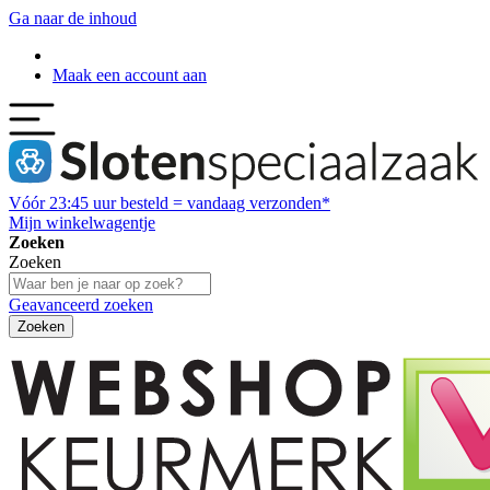
Ga naar de inhoud
Maak een account aan
Vóór
23:45
uur besteld = vandaag verzonden*
Mijn winkelwagentje
Zoeken
Zoeken
Geavanceerd zoeken
Zoeken