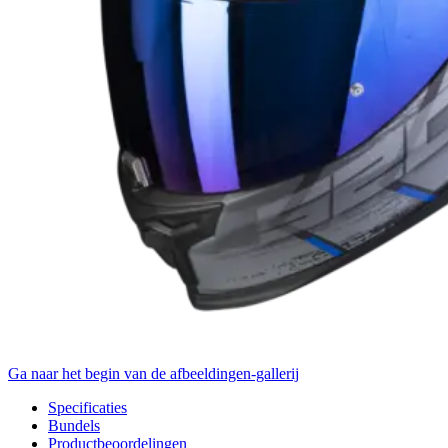
Ga naar het begin van de afbeeldingen-gallerij
Specificaties
Bundels
Productbeoordelingen