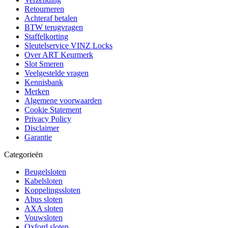
Retourneren
Achteraf betalen
BTW terugvragen
Staffelkorting
Sleutelservice VINZ Locks
Over ART Keurmerk
Slot Smeren
Veelgestelde vragen
Kennisbank
Merken
Algemene voorwaarden
Cookie Statement
Privacy Policy
Disclaimer
Garantie
Categorieën
Beugelsloten
Kabelsloten
Koppelingssloten
Abus sloten
AXA sloten
Vouwsloten
Oxford sloten