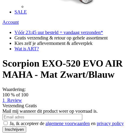
SALE
Account
Vóór 23:45 uur besteld = vandaag verzonden*
Gratis verzending & retour op gehele assortiment
Kies zelf je aflevermoment & afleverplek
Wat is ART?
Scorpion EXO-520 EVO AIR
MAHA - Mat Zwart/Blauw
Waardering:
100
% of
100
1
Review
Verzending
Gratis
Mail mij wanneer dit product weer op voorraad is.
Ja, ik accepteer de
algemene voorwaarden
en
privacy policy
Inschrijven