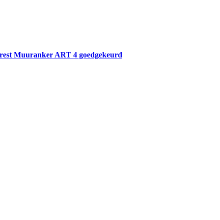
rest Muuranker ART 4 goedgekeurd