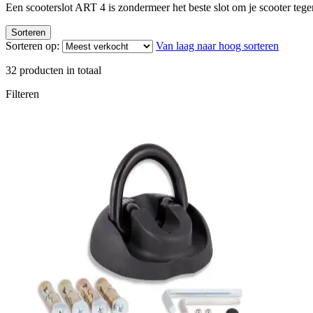
Een scooterslot ART 4 is zondermeer het beste slot om je scooter tegen
Sorteren
Sorteren op:
Van laag naar hoog sorteren
32
producten in totaal
Filteren