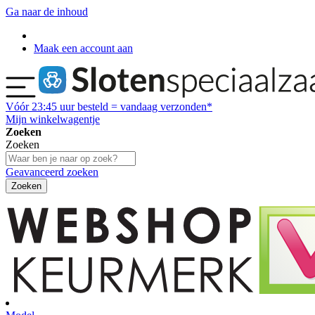
Ga naar de inhoud
Maak een account aan
Vóór
23:45
uur besteld = vandaag verzonden*
Mijn winkelwagentje
Zoeken
Zoeken
Geavanceerd zoeken
Zoeken