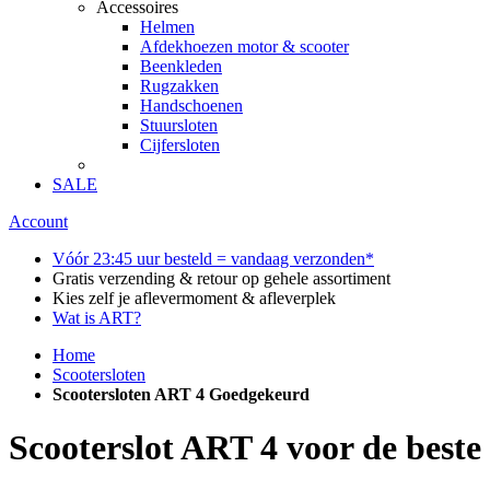
Accessoires
Helmen
Afdekhoezen motor & scooter
Beenkleden
Rugzakken
Handschoenen
Stuursloten
Cijfersloten
SALE
Account
Vóór 23:45 uur besteld = vandaag verzonden*
Gratis verzending & retour op gehele assortiment
Kies zelf je aflevermoment & afleverplek
Wat is ART?
Home
Scootersloten
Scootersloten ART 4 Goedgekeurd
Scooterslot ART 4 voor de beste 