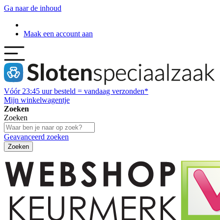
Ga naar de inhoud
Maak een account aan
Vóór
23:45
uur besteld = vandaag verzonden*
Mijn winkelwagentje
Zoeken
Zoeken
Geavanceerd zoeken
Zoeken