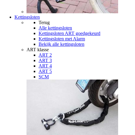
Kettingsloten
Terug
Alle
kettingsloten
Kettingsloten ART goedgekeurd
Kettingsloten met Alarm
Bekijk alle kettingsloten
ART klasse
ART 2
ART 3
ART 4
ART 5
SCM