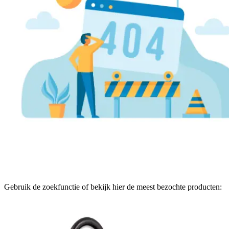
Gebruik de zoekfunctie of bekijk hier de meest bezochte producten: