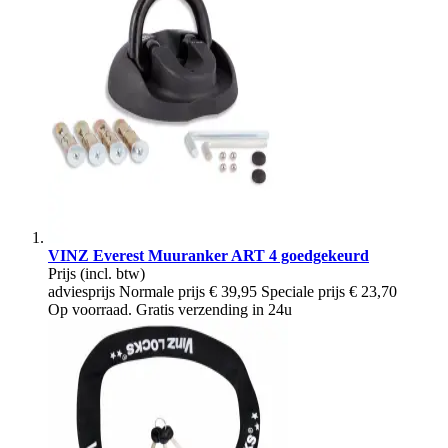
VINZ Everest Muuranker ART 4 goedgekeurd
Prijs
(incl. btw)
adviesprijs
Normale prijs
€ 39,95
Speciale prijs
€ 23,70
Op voorraad. Gratis verzending in 24u