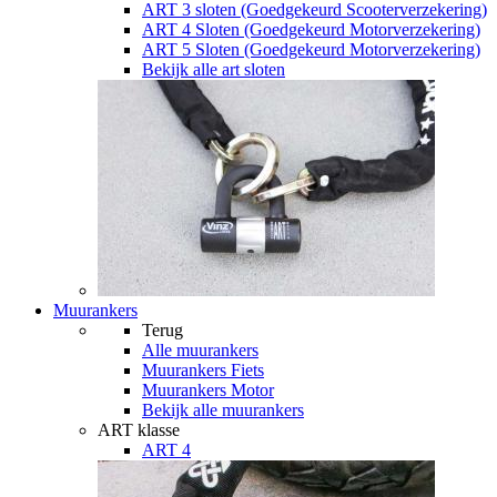
ART 3 sloten (Goedgekeurd Scooterverzekering)
ART 4 Sloten (Goedgekeurd Motorverzekering)
ART 5 Sloten (Goedgekeurd Motorverzekering)
Bekijk alle art sloten
Muurankers
Terug
Alle
muurankers
Muurankers Fiets
Muurankers Motor
Bekijk alle muurankers
ART klasse
ART 4