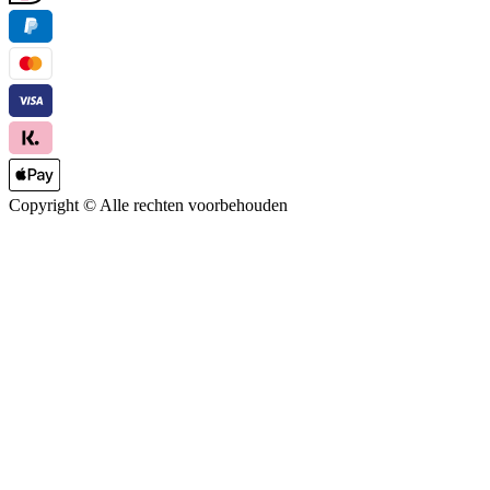
Copyright ©
Alle rechten voorbehouden