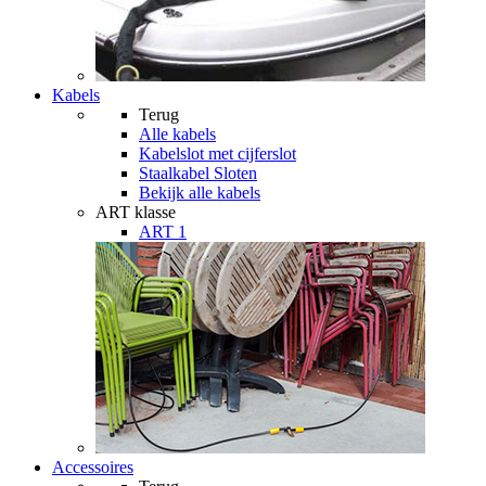
Kabels
Terug
Alle
kabels
Kabelslot met cijferslot
Staalkabel Sloten
Bekijk alle kabels
ART klasse
ART 1
Accessoires