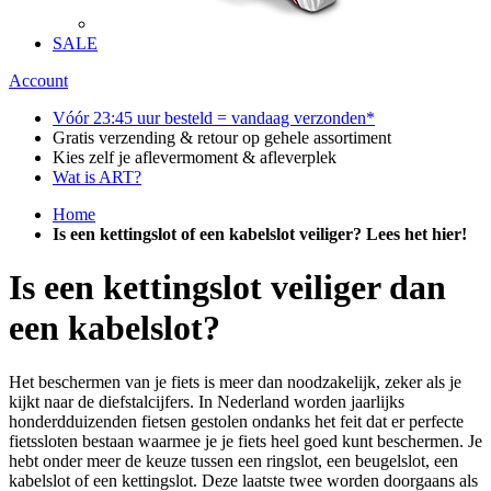
SALE
Account
Vóór 23:45 uur besteld = vandaag verzonden*
Gratis verzending & retour op gehele assortiment
Kies zelf je aflevermoment & afleverplek
Wat is ART?
Home
Is een kettingslot of een kabelslot veiliger? Lees het hier!
Is een kettingslot veiliger dan
een kabelslot?
Het beschermen van je fiets is meer dan noodzakelijk, zeker als je
kijkt naar de diefstalcijfers. In Nederland worden jaarlijks
honderdduizenden fietsen gestolen ondanks het feit dat er perfecte
fietssloten bestaan waarmee je je fiets heel goed kunt beschermen. Je
hebt onder meer de keuze tussen een ringslot, een beugelslot, een
kabelslot of een kettingslot. Deze laatste twee worden doorgaans als