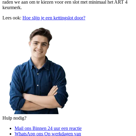
raden we aan om te kiezen voor een slot met minimaal het ART 4
keurmerk.
Lees ook:
Hoe slijp je een kettingslot door?
Hulp nodig?
Mail ons
Binnen 24 uur een reactie
WhatsApp ons
Op werkdagen van