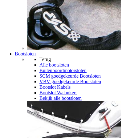
Bootsloten
Terug
Alle
bootsloten
Buitenboordmotorsloten
SCM goedgekeurde Bootsloten
VBV goedgekeurde Bootsloten
Bootslot Kabels
Bootslot Walankers
Bekijk alle bootsloten