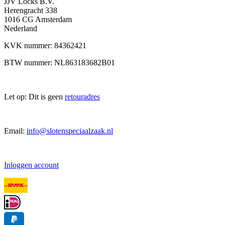
JJV Locks B.V.
Herengracht 338
1016 CG Amsterdam
Nederland
KVK nummer: 84362421
BTW nummer: NL863183682B01
Let op: Dit is geen
retouradres
Email:
info@slotenspeciaalzaak.nl
Inloggen account