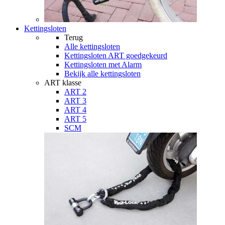
Kettingsloten
Terug
Alle
kettingsloten
Kettingsloten ART goedgekeurd
Kettingsloten met Alarm
Bekijk alle kettingsloten
ART klasse
ART 2
ART 3
ART 4
ART 5
SCM