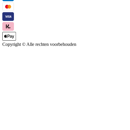
Copyright ©
Alle rechten voorbehouden