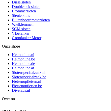
Disselsloten
Doublelock sloten
Brommersloten
Sleutelkluis
Buitenboordmotorsloten
Wielklemmen
SCM sloten
Vloeranker
Grondanker Motor
Onze shops
Helmonline.nl
Helmonline.be
Helmonline.de
Helmonline.at
Slotenspeciaalzaak.nl
Slotenspeciaalzaak.be
Fietsenopfietsen.nl
Fietsenopfietsen.be
Diverzus.nl
Over ons