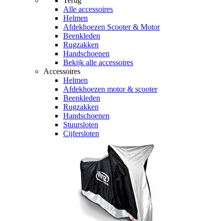
Terug
Alle
accessoires
Helmen
Afdekhoezen Scooter & Motor
Beenkleden
Rugzakken
Handschoenen
Bekijk alle accessoires
Accessoires
Helmen
Afdekhoezen motor & scooter
Beenkleden
Rugzakken
Handschoenen
Stuursloten
Cijfersloten