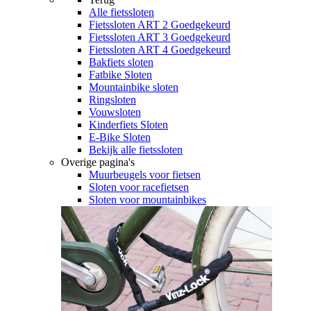
Alle
fietssloten
Fietssloten ART 2 Goedgekeurd
Fietssloten ART 3 Goedgekeurd
Fietssloten ART 4 Goedgekeurd
Bakfiets sloten
Fatbike Sloten
Mountainbike sloten
Ringsloten
Vouwsloten
Kinderfiets Sloten
E-Bike Sloten
Bekijk alle fietssloten
Overige pagina's
Muurbeugels voor fietsen
Sloten voor racefietsen
Sloten voor mountainbikes