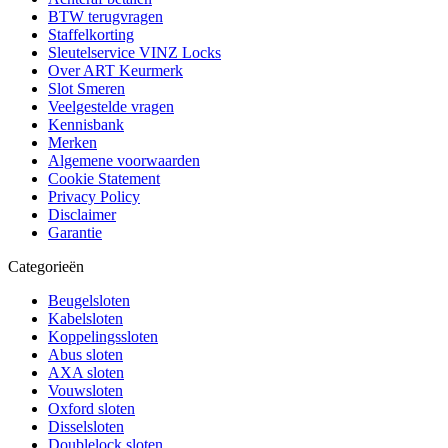
BTW terugvragen
Staffelkorting
Sleutelservice VINZ Locks
Over ART Keurmerk
Slot Smeren
Veelgestelde vragen
Kennisbank
Merken
Algemene voorwaarden
Cookie Statement
Privacy Policy
Disclaimer
Garantie
Categorieën
Beugelsloten
Kabelsloten
Koppelingssloten
Abus sloten
AXA sloten
Vouwsloten
Oxford sloten
Disselsloten
Doublelock sloten