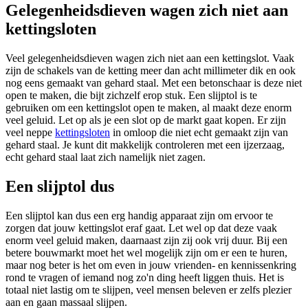
Gelegenheidsdieven wagen zich niet aan
kettingsloten
Veel gelegenheidsdieven wagen zich niet aan een kettingslot. Vaak
zijn de schakels van de ketting meer dan acht millimeter dik en ook
nog eens gemaakt van gehard staal. Met een betonschaar is deze niet
open te maken, die bijt zichzelf erop stuk. Een slijptol is te
gebruiken om een kettingslot open te maken, al maakt deze enorm
veel geluid. Let op als je een slot op de markt gaat kopen. Er zijn
veel neppe
kettingsloten
in omloop die niet echt gemaakt zijn van
gehard staal. Je kunt dit makkelijk controleren met een ijzerzaag,
echt gehard staal laat zich namelijk niet zagen.
Een slijptol dus
Een slijptol kan dus een erg handig apparaat zijn om ervoor te
zorgen dat jouw kettingslot eraf gaat. Let wel op dat deze vaak
enorm veel geluid maken, daarnaast zijn zij ook vrij duur. Bij een
betere bouwmarkt moet het wel mogelijk zijn om er een te huren,
maar nog beter is het om even in jouw vrienden- en kennissenkring
rond te vragen of iemand nog zo'n ding heeft liggen thuis. Het is
totaal niet lastig om te slijpen, veel mensen beleven er zelfs plezier
aan en gaan massaal slijpen.