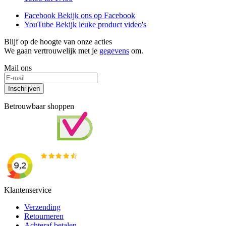
Facebook
Bekijk ons op Facebook
YouTube
Bekijk leuke product video's
Blijf op de hoogte van onze acties
We gaan vertrouwelijk met je
gegevens
om.
Mail ons
Inschrijven
Betrouwbaar shoppen
Klantenservice
Verzending
Retourneren
Achteraf betalen