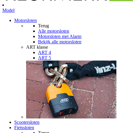
Model
Motorsloten
Terug
Alle
motorsloten
Motorsloten met Alarm
Bekijk alle motorsloten
ART klasse
ART 4
ART 5
Scootersloten
Fietssloten
Terug